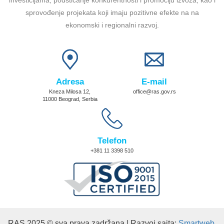
investicijama, podsticanje konkurentnosti i promociju izvoza, kao i
sprovođenje projekata koji imaju pozitivne efekte na na
ekonomski i regionalni razvoj.
Adresa
E-mail
Kneza Milosa 12,
office@ras.gov.rs
11000 Beograd, Serbia
Telefon
+381 11 3398 510
RAS 2025 © sva prava zadržana | Razvoj sajta:
Smartweb
.