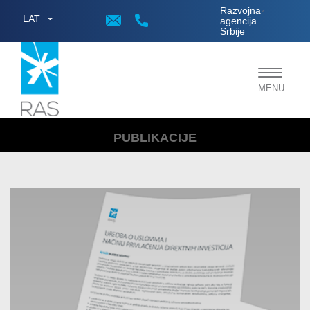
;
Razvojna
LAT
agencija
Srbije
Toggle
MENU
navigat
PUBLIKACIJE