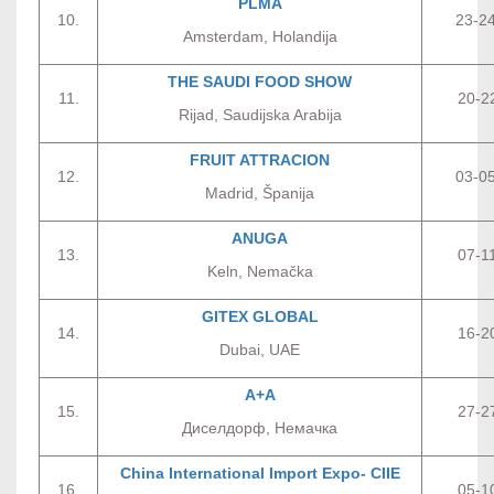
PLMA
10.
23-24
Amsterdam, Holandija
THE SAUDI FOOD SHOW
11.
20-2
Rijad, Saudijska Arabija
FRUIT ATTRACION
12.
03-05
Madrid, Španija
ANUGA
13.
07-1
Keln, Nemačka
GITEX GLOBAL
14.
16-2
Dubai, UAE
А+А
15.
27-2
Диселдорф, Немачка
China International Import Expo- CIIE
16.
05-1