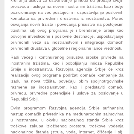
kreiranja uslova za ostvarivanje prihoda od prodaje svojih
proizvoda i usluga na novim inostranim tržištima kao i bolje
pozicioniranje na već postojećim i uspostavljanje poslovnih
kontakata sa privrednim društvima iz inostranstva. Pored
osvajanja novih tržišta i povećanja prisustva na postojećim
tržištima, cilj ovog programa je i brendiranje Srbije kao
povoljne investicione i poslovne destinacije, uspostavljanje
privrednih veza sa inostranstvom i integracija domaćih
privrednih društava u globalne i regionalne lance vrednosti.
Radi većeg i kontinuiranog prisustva srpske privrede na
inostranim tržištima, kao i poboljšanju imidža Republike
Srbije u inostranstvu, Razvojna agencija Srbije će kroz
realizaciju ovog programa podržati domaće kompanije da
izađu na nova tržišta, povećaju obim spoljnotrgovinske
razmene sa inostranstvom, kao i predstaviti domaću
privredu, privredne potencijale i uslove za poslovanje u
Republici Srbiji.
Ovim programom Razvojna agencija Srbije sufinansira
nastup domaćih privrednika na međunarodnim sajmovima
u inostranstvu u okviru nacionalnog štanda Srbije kroz
troškove zakupa izložbenog prostora, troškove vođenja
nacionalnog štanda (struja, voda, internet, čišćenje i sl),