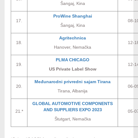
Šangaj, Kina
ProWine Shanghai
17.
08-1
Šangaj, Kina
Agritechnica
18.
12-1
Hanover, Nemačka
PLMA CHICAGO
19.
12-1
US Private Label Show
Međunarodni privredni sajam Tirana
20.
06-0
Tirana, Albanija
GLOBAL AUTOMOTIVE COMPONENTS
AND SUPPLIERS EXPO 2023
21.*
05-0
Štutgart, Nemačka