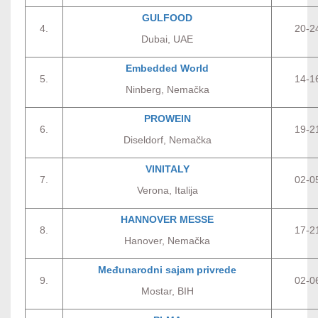
GULFOOD
4.
20-2
Dubai, UAE
Embedded World
5.
14-1
Ninberg, Nemačka
PROWEIN
6.
19-2
Diseldorf, Nemačka
VINITALY
7.
02-0
Verona, Italija
HANNOVER MESSE
8.
17-2
Hanover, Nemačka
Međunarodni sajam privrede
9.
02-0
Mostar, BIH