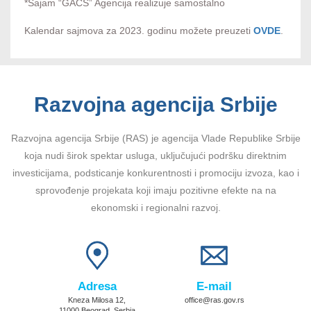
*Sajam “GACS” Agencija realizuje samostalno
Kalendar sajmova za 2023. godinu možete preuzeti
OVDE
.
Razvojna agencija Srbije
Razvojna agencija Srbije (RAS) je agencija Vlade Republike Srbije
koja nudi širok spektar usluga, uključujući podršku direktnim
investicijama, podsticanje konkurentnosti i promociju izvoza, kao i
sprovođenje projekata koji imaju pozitivne efekte na na
ekonomski i regionalni razvoj.
Adresa
E-mail
Kneza Milosa 12,
office@ras.gov.rs
11000 Beograd, Serbia