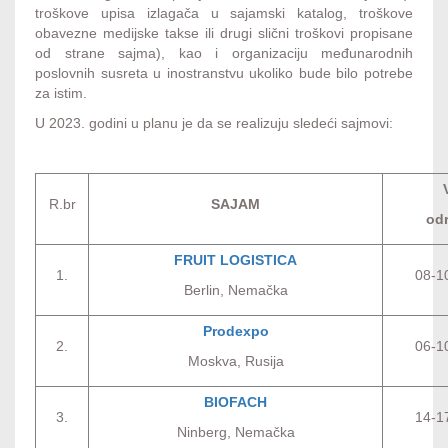
troškove upisa izlagača u sajamski katalog, troškove
obavezne medijske takse ili drugi slični troškovi propisane
od strane sajma), kao i organizaciju međunarodnih
poslovnih susreta u inostranstvu ukoliko bude bilo potrebe
za istim.
U 2023. godini u planu je da se realizuju sledeći sajmovi:
R.br
SAJAM
odr
FRUIT LOGISTICA
1.
08-1
Berlin, Nemačka
Prodexpo
2.
06-1
Moskva, Rusija
BIOFACH
3.
14-1
Ninberg, Nemačka