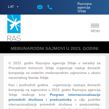
;
Razvojna
LAT
agencija
Srbije
Toggle
MENU
navigat
MEĐUNARODNI SAJMOVI U 2023. GODINI
U 2023. godini Razvojna agencija Srbije u saradnji sa
Privrednom komorom Srbije organizuje nastup domaćih
kompanija na vodećim međunarodnim sajmovima u okviru
nacionalnog štanda Srbije.
Kao i prethodnih godina, organizaciju nastupa domaćih
kompanija na sajmovima u 2023. godini Razvojna agencija
Srbije realizuje kroz
Program internacionalizacije
privrednih društava i preduzetnika
u cilju podrške
internacionalizaciji privrednih društava i preduzetnika,