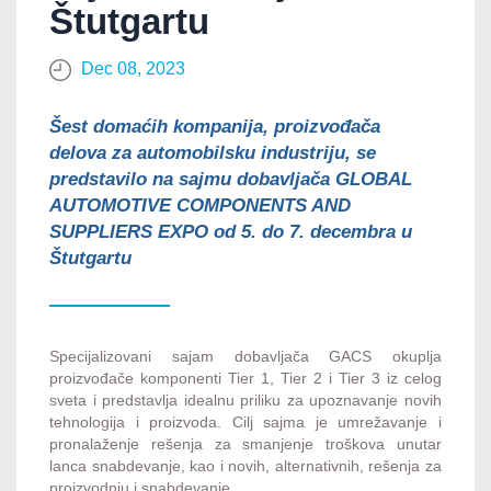
Štutgartu
Dec 08, 2023
Šest domaćih kompanija, proizvođača
delova za automobilsku industriju, se
predstavilo na sajmu dobavljača GLOBAL
AUTOMOTIVE COMPONENTS AND
SUPPLIERS EXPO od 5. do 7. decembra u
Štutgartu
Specijalizovani sajam dobavljača GACS okuplja
proizvođače komponenti Tier 1, Tier 2 i Tier 3 iz celog
sveta i predstavlja idealnu priliku za upoznavanje novih
tehnologija i proizvoda. Cilj sajma je umrežavanje i
pronalaženje rešenja za smanjenje troškova unutar
lanca snabdevanje, kao i novih, alternativnih, rešenja za
proizvodnju i snabdevanje.