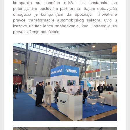
kompanija su uspešno održali niz sastanaka sa
potencijalnim poslovnim partnerima. Sajam dobavljača
omogućio je kompanijam da upoznaju inovativne
pravce transformacije automobilskog sektora, uvid u
izazove unutar lanca snabdevanja, kao i strategije za
prevazilaženje poteškoća.