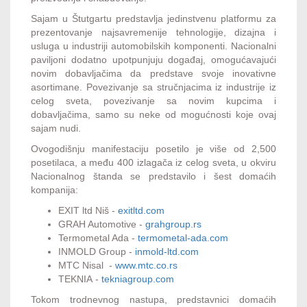
Sajam u Štutgartu predstavlja jedinstvenu platformu za
prezentovanje najsavremenije tehnologije, dizajna i
usluga u industriji automobilskih komponenti. Nacionalni
paviljoni dodatno upotpunjuju događaj, omogućavajući
novim dobavljačima da predstave svoje inovativne
asortimane. Povezivanje sa stručnjacima iz industrije iz
celog sveta, povezivanje sa novim kupcima i
dobavljačima, samo su neke od mogućnosti koje ovaj
sajam nudi.
Ovogodišnju manifestaciju posetilo je više od 2,500
posetilaca, a među 400 izlagača iz celog sveta, u okviru
Nacionalnog štanda se predstavilo i šest domaćih
kompanija:
EXIT ltd Niš -
exitltd.com
GRAH Automotive -
grahgroup.rs
Termometal Ada -
termometal-ada.com
INMOLD Group -
inmold-ltd.com
MTC Nisal -
www.mtc.co.rs
TEKNIA -
tekniagroup.com
Tokom trodnevnog nastupa, predstavnici domaćih