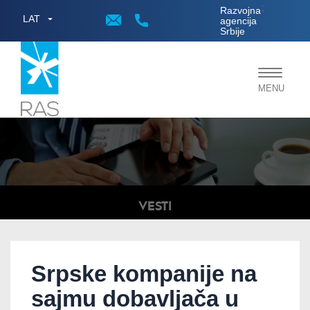
;
Razvojna
LAT
agencija
Srbije
Toggle
MENU
navigat
VESTI
Srpske kompanije na
sajmu dobavljača u