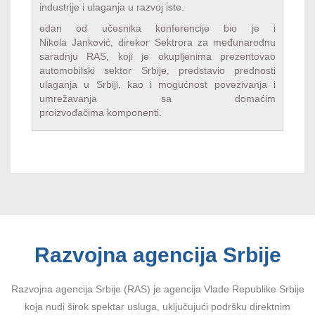
industrije i ulaganja u razvoj iste.
edan od učesnika konferencije bio je i
Nikola Janković, direkor Sektrora za međunarodnu
saradnju RAS, koji je okupljenima prezentovao
automobilski sektor Srbije, predstavio prednosti
ulaganja u Srbiji, kao i mogućnost povezivanja i
umrežavanja sa domaćim
proizvođačima komponenti.
Razvojna agencija Srbije
Razvojna agencija Srbije (RAS) je agencija Vlade Republike Srbije
koja nudi širok spektar usluga, uključujući podršku direktnim