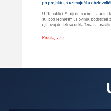
po projektu, a uzimajući u obzir veliči
U Republici Srbiji domaćim i stranim
su, pod jednakim uslovima, podsticaji z
njihovoj dodeli su usklađena sa pravil
Pročitaj više