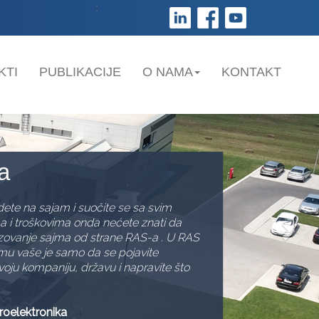
;
KTI
PUBLIKACIJE
O NAMA
KONTAKT
Next
ng
sulting je realizovala više značajnih
valjujući podršci Razvojne agencije i
 značajno smo uvećali proizvodne
ove za unapređenje postojećih procesa,
već omogućava da našim klijentima
izaciji njihovih ideja.
rektor kvaliteta Gama Consulting