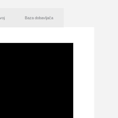
voj
Baza dobavljača