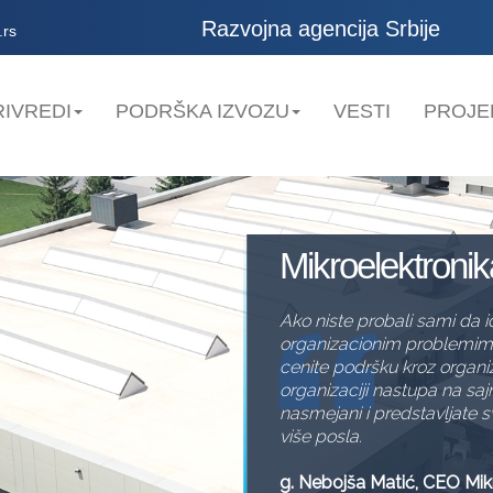
Razvojna agencija Srbije
.rs
IVREDI
PODRŠKA IZVOZU
VESTI
PROJE
Gama Consulti
Poslednjih godina Gama Con
investicionih projekata. Zah
Programu lanci dobavljača
kapacitete, obezbedili usl
ali i uveli nove, što nam 
pružamo bolju podršku u real
Aleksandar Milenković, Di