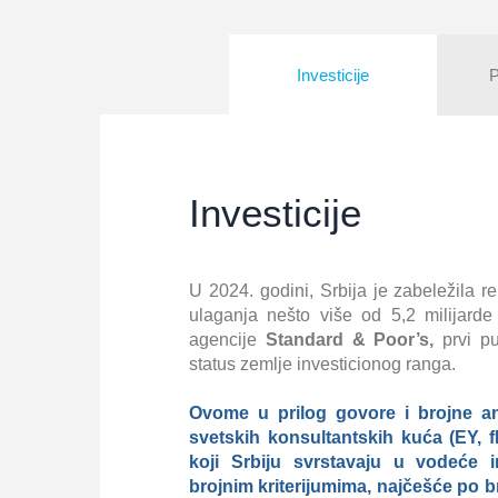
Investicije
Investicije
U 2024. godini, Srbija je zabeležila re
ulaganja nešto više od 5,2 milijarde
agencije
Standard & Poor’s,
prvi put
status zemlje investicionog ranga.
Ovome u prilog govore i brojne ana
svetskih konsultantskih kuća (EY, fD
koji Srbiju svrstavaju u vodeće i
brojnim kriterijumima, najčešće po 