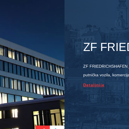
ZF FRI
ZF FRIEDRICHSHAFEN je g
putnička vozila, komercija
Detaljnije