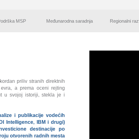
Podrška MSP
Međunarodna saradnja
Regionalni raz
kordan priliv stranih direktnih
 evra, a prema oceni rejting
 u svojoj istoriji, stekla je i
lize i publikacije vodećih
I Intelligence, IBM i drugi)
nvesticione destinacije po
broju otvorenih radnih mesta