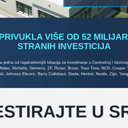
 PRIVUKLA VIŠE OD 52 MILIJ
STRANIH INVESTICIJA
edna od najatraktivnijih lokacija za investiranje u Centralnoj i Istočnoj 
idec, Michelin, Siemens, ZF, Rivian, Brose, Toyo Tires, NCR, Cooper 
i, Johnson Electric, Barry Callebaut, Stada, Henkel, Nestle, Zijin, Yan
ESTIRAJTE U SR