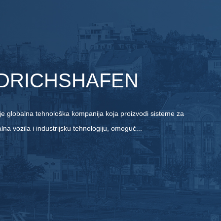
EDRICHSHAFEN
lobalna tehnološka kompanija koja proizvodi sisteme za
lna vozila i industrijsku tehnologiju, omoguć...