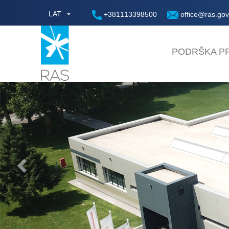
LAT
+381113398500
office@ras.gov
PODRŠKA PR
Previous