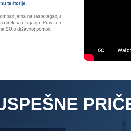
nu teritorije.
 kompanijama na raspolaganju
a direktna ulaganja. Pravila o
ima EU o državnoj pomoći.
USPEŠNE PRIČ