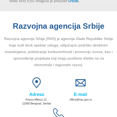
Vodič kroz ESG moguće je preuzeti
OVDE
.
Razvojna agencija Srbije
Razvojna agencija Srbije (RAS) je agencija Vlade Republike Srbije
koja nudi širok spektar usluga, uključujući podršku direktnim
investicijama, podsticanje konkurentnosti i promociju izvoza, kao i
sprovođenje projekata koji imaju pozitivne efekte na na
ekonomski i regionalni razvoj.
Adresa
E-mail
Kneza Milosa 12,
office@ras.gov.rs
11000 Beograd, Serbia