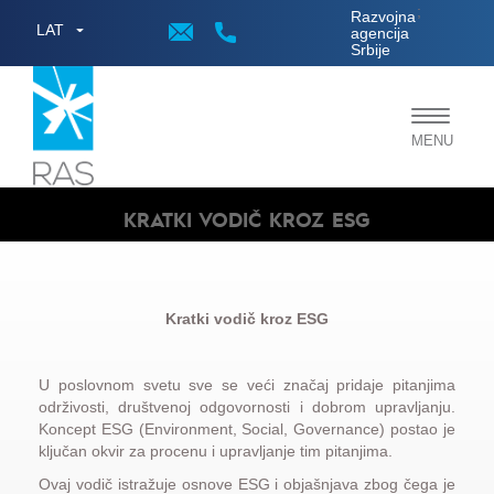
;
Razvojna
LAT
agencija
Srbije
Toggle
MENU
navigat
KRATKI VODIČ KROZ ESG
Kratki vodič kroz ESG
U poslovnom svetu sve se veći značaj pridaje pitanjima
održivosti, društvenoj odgovornosti i dobrom upravljanju.
Koncept ESG (Environment, Social, Governance) postao je
ključan okvir za procenu i upravljanje tim pitanjima.
Ovaj vodič istražuje osnove ESG i objašnjava zbog čega je