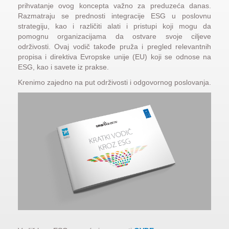
prihvatanje ovog koncepta važno za preduzeća danas.
Razmatraju se prednosti integracije ESG u poslovnu
strategiju, kao i različiti alati i pristupi koji mogu da
pomognu organizacijama da ostvare svoje ciljeve
održivosti. Ovaj vodič takođe pruža i pregled relevantnih
propisa i direktiva Evropske unije (EU) koji se odnose na
ESG, kao i savete iz prakse.
Krenimo zajedno na put održivosti i odgovornog poslovanja.