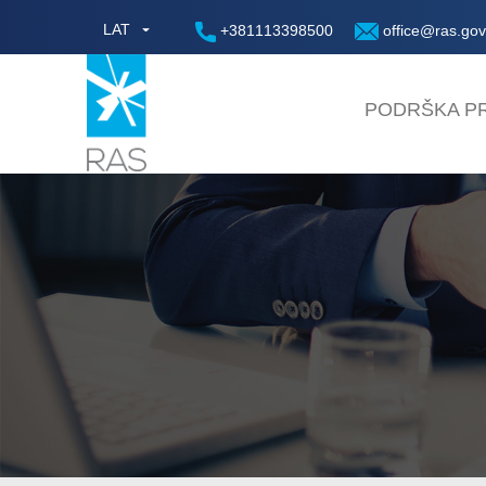
LAT
+381113398500
office@ras.gov
PODRŠKA PR