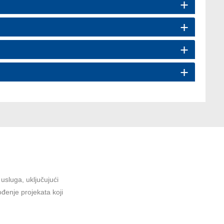
sluga, uključujući
ođenje projekata koji