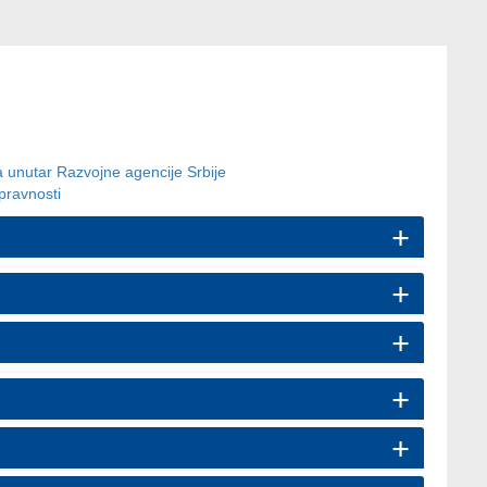
 unutar Razvojne agencije Srbije
pravnosti