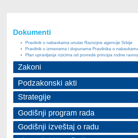
Dokumenti
Pravilnik o nabavkama unutar Razvojne agencije Srbije
Pravilnik o izmenama i dopunama Pravilnika o nabavkama
Plan upravljanja rizicima od povrede principa rodne ravno
Zakoni
Podzakonski akti
Strategije
Godišnji program rada
Godišnji izveštaj o radu