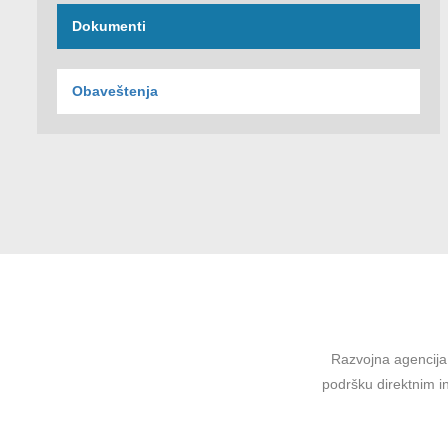
Dokumenti
Obaveštenja
Razvojna agencija 
podršku direktnim in