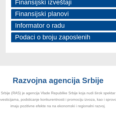
Finansijski izveštaji
Finansijski planovi
Informator o radu
Podaci o broju zaposlenih
Razvojna agencija Srbije
Srbije (RAS) je agencija Vlade Republike Srbije koja nudi širok spektar u
vesticijama, podsticanje konkurentnosti i promociju izvoza, kao i sprov
imaju pozitivne efekte na na ekonomski i regionalni razvoj.