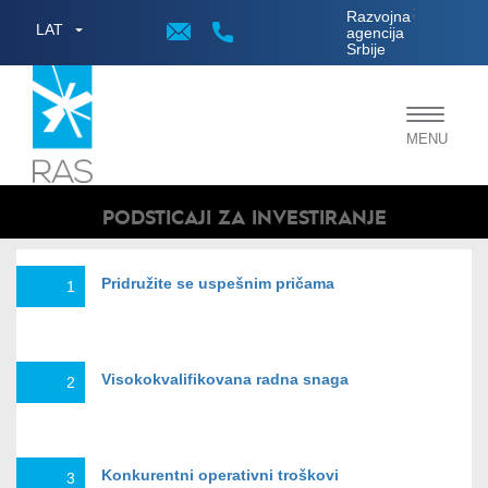
;
Razvojna
LAT
agencija
Srbije
Toggle
MENU
navigat
PODSTICAJI ZA INVESTIRANJE
Pridružite se uspešnim pričama
1
Visokokvalifikovana radna snaga
2
Konkurentni operativni troškovi
3