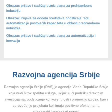
Obrazac prijave i sadržaj biznis plana za prehtambenu
industriju
Obrazac Prijave za dodelu sredstava podsticaja radi
automatizacije postojećih kapaciteta u oblasti prehrambene
industrije
Obrazac prijave i sadržaj biznis plana za automatizaciju i
inovaciju
Razvojna agencija Srbije
Razvojna agencija Srbije (RAS) je agencija Vlade Republike Srbije
koja nudi širok spektar usluga, uključujući podršku direktnim
investicijama, podsticanje konkurentnosti i promociju izvoza, kao i
sprovođenje projekata koji imaju pozitivne efekte na na
ekonomski i regionalni razvoj.