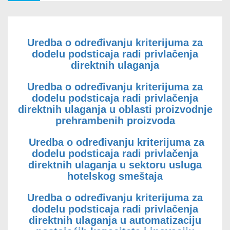
Slobodan pristup tržištu od 2,4 milijarde
4
Uredba o određivanju kriterijuma za
potrošača
dodelu podsticaja radi privlačenja
direktnih ulaganja
Slobodne zone
Uredba o određivanju kriterijuma za
5
dodelu podsticaja radi privlačenja
direktnih ulaganja u oblasti proizvodnje
prehrambenih proizvoda
Podsticaji za investiranje
6
Uredba o određivanju kriterijuma za
dodelu podsticaja radi privlačenja
direktnih ulaganja u sektoru usluga
hotelskog smeštaja
Optimalni geografski položaj
7
Uredba o određivanju kriterijuma za
dodelu podsticaja radi privlačenja
direktnih ulaganja u automatizaciju
Baza investicionih lokacija
8