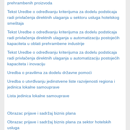
prehrambenih proizvoda
Tekst Uredbe o određivanju kriterijuma za dodelu podsticaja
radi privlačenja direktnih ulaganja u sektoru usluga hotelskog
smeštaja
Tekst Uredbe o određivanju kriterijuma za dodelu podsticaja
radi privlačenja direktnih ulaganja u automatizaciju postojećih
kapaciteta u oblati prehrambene industrije
Tekst Uredbe o određivanju kriterijuma za dodelu podsticaja
radi privlačenja direktnih ulaganja u automatizaciju postojećih
kapaciteta i inovaciju
Uredba o pravilima za dodelu državne pomoći
Uredba o utvrđivanju jedinstvene liste razvijenosti regiona i
jedinica lokalne samouprave
Lista jedinica lokalne samouprave
Obrazac prijave i sadržaj biznis plana
Obrazac prijave i sadržaj biznis plana za sektor hotelskih
usluga