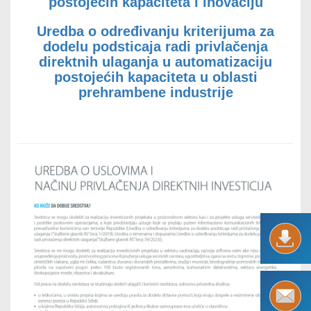
postojećih kapaciteta i inovaciju
Uredba o određivanju kriterijuma za
dodelu podsticaja radi privlačenja
Uspešne priče
9
direktnih ulaganja u automatizaciju
postojećih kapaciteta u oblasti
prehrambene industrije