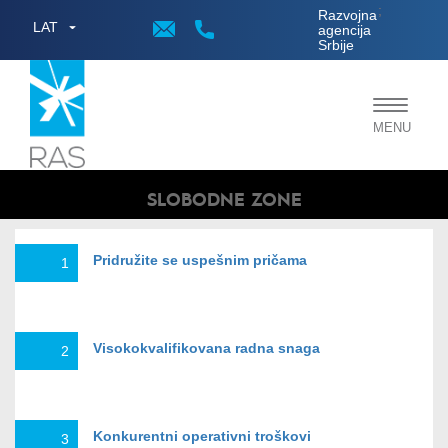
;
Razvojna
LAT
agencija
Srbije
Toggle
MENU
navigat
SLOBODNE ZONE
Pridružite se uspešnim pričama
1
Visokokvalifikovana radna snaga
2
Konkurentni operativni troškovi
3