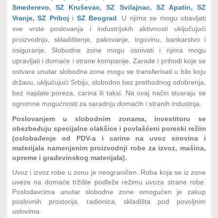
Smederevo
,
SZ Kruševac
,
SZ Svilajnac
,
SZ Apatin
,
SZ
Vranje
,
SZ Priboj
i
SZ Beograd
. U njima se mogu obavljati
sve vrste poslovanja i industrijskih aktivnosti uključujući
Uspešne priče
9
proizvodnju, skladištenje, pakovanje, trgovinu, bankarstvo i
osiguranje. Slobodne zone mogu osnivati i njima mogu
upravljati i domaće i strane kompanije. Zarade i prihodi koje se
ostvare unutar slobodne zone mogu se transferisati u bilo koju
državu, uključujući Srbiju, slobodno bez prethodnog odobrenja,
bez naplate poreza, carina ili taksi. Na ovaj način stvaraju se
ogromne mogućnosti za saradnju domaćih i stranih industrija.
Poslovanjem u slobodnim zonama, investitoru se
obezbeđuju specijalne olakšice i povlašćeni poreski režim
(oslobađenje od PDV-a i carine na uvoz sirovina i
materijala namenjenim proizvodnji robe za izvoz, mašina,
opreme i građevinskog materijala).
Uvoz i izvoz robe u zonu je neograničen. Roba koja se iz zone
uveze na domaće tržište podleže režimu uvoza strane robe.
Poslodavcima unutar slobodne zone omogućen je zakup
poslovnih prostorija, radionica, skladišta pod povoljnim
uslovima.