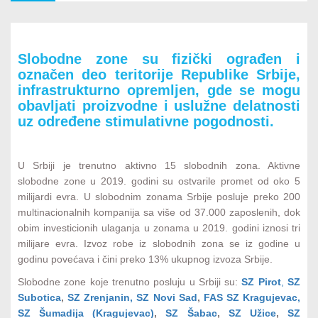
Slobodan pristup tržištu od 2,4 milijarde
4
Slobodne zone su fizički ograđen i
potrošača
označen deo teritorije Republike Srbije,
infrastrukturno opremljen, gde se mogu
obavljati proizvodne i uslužne delatnosti
Slobodne zone
uz određene stimulativne pogodnosti.
5
U Srbiji je trenutno aktivno 15 slobodnih zona. Aktivne
Podsticaji za investiranje
slobodne zone u 2019. godini su ostvarile promet od oko 5
6
milijardi evra. U slobodnim zonama Srbije posluje preko 200
multinacionalnih kompanija sa više od 37.000 zaposlenih, dok
obim investicionih ulaganja u zonama u 2019. godini iznosi tri
Optimalni geografski položaj
milijare evra. Izvoz robe iz slobodnih zona se iz godine u
7
godinu povećava i čini preko 13% ukupnog izvoza Srbije.
Slobodne zone koje trenutno posluju u Srbiji su:
SZ Pirot
,
SZ
Subotica
,
SZ Zrenjanin
,
SZ Novi Sad
,
FAS SZ Kragujevac
,
Baza investicionih lokacija
8
SZ Šumadija (Kragujevac)
,
SZ Šabac
,
SZ Užice
,
SZ