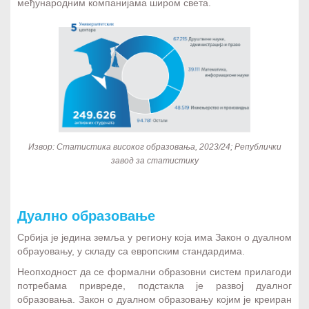
међународним компанијама широм света.
Извор: Статистика високог образовања, 2023/24; Републички
завод за статистику
Дуално образовање
Србија је једина земља у региону која има Закон о дуалном
обраyовању, у складу са европским стандардима.
Неопходност да се формални образовни систем прилагоди
потребама привреде, подстакла је развој дуалног
образовања. Закон о дуалном образовању којим је креиран