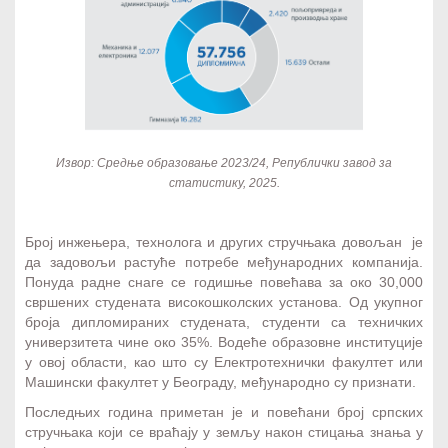
База инвестиционих локација
8
Успешне приче
9
Извор: Средње образовање 2023/24, Републички завод за
статистику, 2025.
Број инжењера, технолога и других стручњака довољан је
да задовољи растуће потребе међународних компанија.
Понуда радне снаге се годишње повећава за око 30,000
свршених студената високошколских установа. Од укупног
броја дипломираних студената, студенти са техничких
универзитета чине око 35%. Водеће образовне институције
у овој области, као што су Електротехнички факултет или
Машински факултет у Београду, међународно су признати.
Последњих година приметан је и повећани број српских
стручњака који се враћају у земљу након стицања знања у