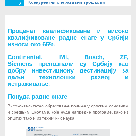
Конкурентни оперативни трошкови
3
Слободан приступ тржишту од 2,4
4
Проценат квалификоване и високо
милијардe потрошача
квалификоване радне снаге у Србији
износи око 65%.
Слободне зоне
Continental, IMI, Bosch, ZF,
5
Siemens препознали су Србију као
добру инвестициону дестинацију за
даљи технолошки развој и
Подстицаји за инвестирање
истраживање.
6
Понуда радне снаге
Висококвалитетно образовање почиње у српским основним
Оптимални географски положај
7
и средњим школама, које нуде напредне програме, како из
општих тако и из техничких наука.