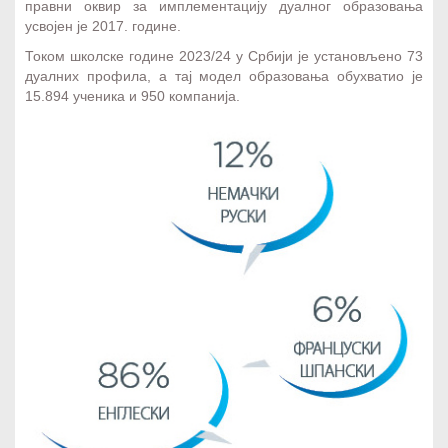
правни оквир за имплементацију дуалног образовања
усвојен је 2017. године.
Током школске године 2023/24 у Србији је установљено 73
дуалних профила, а тај модел образовања обухватио је
15.894 ученика и 950 компанија.