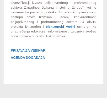
diverzifikaciji izvoza poljoprivrednog i prehrambenog
sektora Zapadnog Balkana i Istočne Evrope", koji je
usmeren ka pružanju podrške domaćim kompanijama u
pristupu novim tržištima i jačanju konkurentnosti
poljoprivrednog i prehrambenog sektora. U okviru
projekta je izrađen i
elektronski vodič
usmeren ka
unapređenju edukacije i informisanosti izvoznika svežeg
voća i povrća o tržištu Bliskog istoka.
PRIJAVA ZA VEBINAR
AGENDA DOGAĐAJA