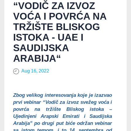
“VODIČ ZA IZVOZ
VOĆA I POVRĆA NA
TRŽIŠTE BLISKOG
ISTOKA - UAE I
SAUDIJSKA
ARABIJA“
Aug 16, 2022
Zbog velikog interesovanja koje je izazvao
prvi vebinar “Vodič za izvoz svežeg voća i
povrća na tržište Bliskog istoka –
Ujedinjeni Arapski Emirati i Saudijska
Arabija” po drugi put biće održan vebinar
sa istom temom, i to 14. septembra od