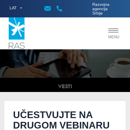
;
Razvojna
LAT
agencija
Srbije
Toggle
MENU
navigat
VESTI
UČESTVUJTE NA
DRUGOM VEBINARU