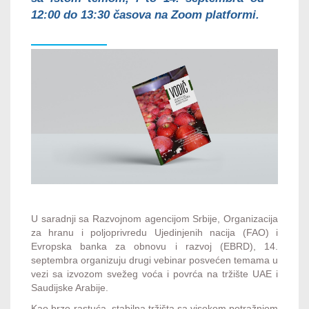
12:00 do 13:30 časova na Zoom platformi.
U saradnji sa Razvojnom agencijom Srbije, Organizacija
za hranu i poljoprivredu Ujedinjenih nacija (FAO) i
Evropska banka za obnovu i razvoj (EBRD), 14.
septembra organizuju drugi vebinar posvećen temama u
vezi sa izvozom svežeg voća i povrća na tržište UAE i
Saudijske Arabije.
Kao brzo-rastuća, stabilna tržišta sa visokom potražnjom