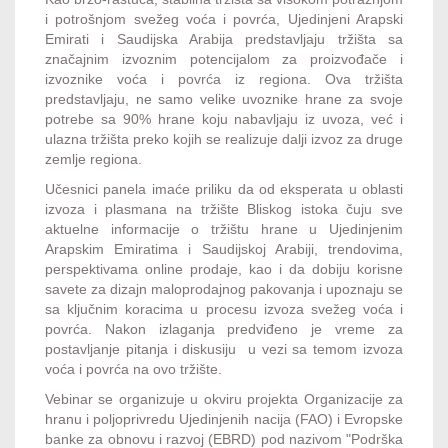
i potrošnjom svežeg voća i povrća, Ujedinjeni Arapski
Emirati i Saudijska Arabija predstavljaju tržišta sa
značajnim izvoznim potencijalom za proizvođače i
izvoznike voća i povrća iz regiona. Ova tržišta
predstavljaju, ne samo velike uvoznike hrane za svoje
potrebe sa 90% hrane koju nabavljaju iz uvoza, već i
ulazna tržišta preko kojih se realizuje dalji izvoz za druge
zemlje regiona.
Učesnici panela imaće priliku da od eksperata u oblasti
izvoza i plasmana na tržište Bliskog istoka čuju sve
aktuelne informacije o tržištu hrane u Ujedinjenim
Arapskim Emiratima i Saudijskoj Arabiji, trendovima,
perspektivama online prodaje, kao i da dobiju korisne
savete za dizajn maloprodajnog pakovanja i upoznaju se
sa ključnim koracima u procesu izvoza svežeg voća i
povrća. Nakon izlaganja predviđeno je vreme za
postavljanje pitanja i diskusiju u vezi sa temom izvoza
voća i povrća na ovo tržište.
Vebinar se organizuje u okviru projekta Organizacije za
hranu i poljoprivredu Ujedinjenih nacija (FAO) i Evropske
banke za obnovu i razvoj (EBRD) pod nazivom "Podrška