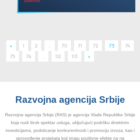
«
1
2
...
70
71
72
73
74
75
76
...
112
113
»
Razvojna agencija Srbije
Razvojna agencija Srbije (RAS) je agencija Vlade Republike Srbije
koja nudi širok spektar usluga, uključujući podršku direktnim
investicijama, podsticanje konkurentnosti i promociju izvoza, kao i
sprovođenje projekata koji imaju pozitivne efekte na na