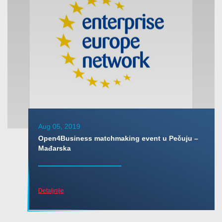
Aug 05, 2019
Open4Business matchmaking event u Pečuju –
Mađarska
Detaljnije