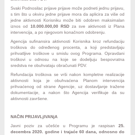
Svaki Podnosilac prijave prijave može podneti jednu prijavu,
s tim što u okviru jedne prijave mora da aplicira za više od
jedne aktivnosti Korisniku može biti odobren maksimalan
iznos od
10.000.000,00 RSD
za sve aktivnosti iz Plana
intervencija, a po njegovom konačnom odobrenju.
Agencija sufinansira aktivnosti Korisnika kroz refundaciju
troškova do određenog procenta, a koji predstavljaju
prihvatljive troškove u smislu ovog Programa. Opravdani
troškovi u odnosu na koje se dodeljuju bespovratna
sredstva ne obuhvataju obračunati PDV.
Refundacija troškova se vrši nakon kompletne realizacije
aktivnosti koja je obuhvaćena Planom intervencija
prihvaćenog od strane Agencije, uz dostavljanje tražene
dokumentacije, a nakon što Agencija verifikuje da su
aktivnosti završene.
NAČIN PRIJAVLjIVANjA
Javni poziv za učešće u Programu je raspisan
25.
decembra 2020. godine i trajaće 60 dana, odnosno do