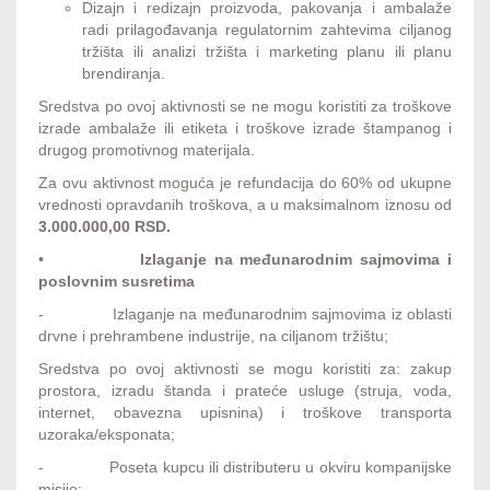
Dizajn i redizajn proizvoda, pakovanja i ambalaže
radi prilagođavanja regulatornim zahtevima ciljanog
tržišta ili analizi tržišta i marketing planu ili planu
brendiranja.
Sredstva po ovoj aktivnosti se ne mogu koristiti za troškove
izrade ambalaže ili etiketa i troškove izrade štampanog i
drugog promotivnog materijala.
Za ovu aktivnost moguća je refundacija do 60% od ukupne
vrednosti opravdanih troškova, a u maksimalnom iznosu od
3.000.000,00 RSD.
•
Izlaganje na međunarodnim sajmovima i
poslovnim susretima
- Izlaganje na međunarodnim sajmovima iz oblasti
drvne i prehrambene industrije, na ciljanom tržištu;
Sredstva po ovoj aktivnosti se mogu koristiti za: zakup
prostora, izradu štanda i prateće usluge (struja, voda,
internet, obavezna upisnina) i troškove transporta
uzoraka/eksponata;
- Poseta kupcu ili distributeru u okviru kompanijske
misije;