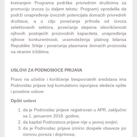
kreiranjem Programa podrške privrednim društvima za
promociju izvoza (u daljem tekstu: Program) opredelila da
podrži unapređenje izvoznih potencijala domaćih privrednih
društava, a u cilju povećanja prihoda od izvoza
selektovanih sektora, povećanja stepena iskorišćenosti
njihovih postojećih proizvodnih kapaciteta, unapređenja
njihove konkurentnosti, uravnoteženja platnog bilansa
Republike Srbije i povećanja plasmana domaćih proizvoda
na stranim tržištima.
USLOVI ZA PODNOSIOCE PRIJAVA
Pravo na učešće i korišćenje bespovratnih sredstava ima
Podnosilac prijave koji kumulativno ispunjava sledeće opšte
i posebne uslove:
Opšti uslovi
da je Podnosilac prijave registrovan u APR, zaključno
sa 1. januarom 2018. godine;
da kapital Podnosioca prijave nije u javnoj svojini;
da je Podnosilac prijave izmirio dospele obaveze po
osnovu poreza i doprinosa;