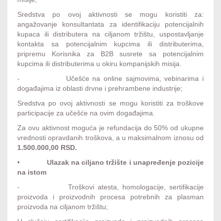
Sredstva po ovoj aktivnosti se mogu koristiti za:
angažovanje konsultantata za identifikaciju potencijalnih
kupaca ili distributera na ciljanom tržištu, uspostavljanje
kontakta sa potencijalnim kupcima ili distributerima,
pripremu Korisnika za B2B susrete sa potencijalnim
kupcima ili distributerima u okiru kompanijskih misija.
- Učešće na online sajmovima, vebinarima i
događajima iz oblasti drvne i prehrambene industrije;
Sredstva po ovoj aktivnosti se mogu koristiti za troškove
participacije za učešće na ovim događajima.
Za ovu aktivnost moguća je refundacija do 50% od ukupne
vrednosti opravdanih troškova, a u maksimalnom iznosu od
1.500.000,00 RSD.
•
Ulazak na ciljano tržište i unapređenje pozicije
na istom
- Troškovi atesta, homologacije, sertifikacije
proizvoda i proizvodnih procesa potrebnih za plasman
proizvoda na ciljanom tržištu;