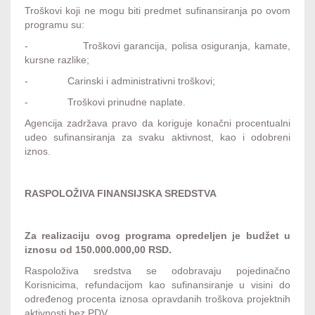
Troškovi koji ne mogu biti predmet sufinansiranja po ovom
programu su:
- Troškovi garancija, polisa osiguranja, kamate,
kursne razlike;
- Carinski i administrativni troškovi;
- Troškovi prinudne naplate.
Agencija zadržava pravo da koriguje konačni procentualni
udeo sufinansiranja za svaku aktivnost, kao i odobreni
iznos.
RASPOLOŽIVA FINANSIJSKA SREDSTVA
Za realizaciju ovog programa opredeljen je budžet u
iznosu od 150.000.000,00 RSD.
Raspoloživa sredstva se odobravaju pojedinačno
Korisnicima, refundacijom kao sufinansiranje u visini do
određenog procenta iznosa opravdanih troškova projektnih
aktivnosti bez PDV.