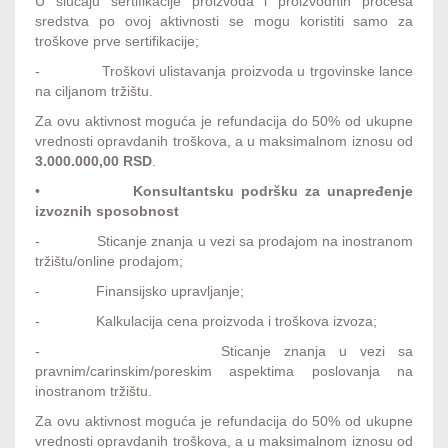
U slučaju sertifikacije proizvoda i proizvodnih procesa
sredstva po ovoj aktivnosti se mogu koristiti samo za
troškove prve sertifikacije;
- Troškovi ulistavanja proizvoda u trgovinske lance
na ciljanom tržištu.
Za ovu aktivnost moguća je refundacija do 50% od ukupne
vrednosti opravdanih troškova, a u maksimalnom iznosu od
3.000.000,00 RSD
.
•
Konsultantsku podršku za unapređenje
izvoznih sposobnost
- Sticanje znanja u vezi sa prodajom na inostranom
tržištu/online prodajom;
- Finansijsko upravljanje;
- Kalkulacija cena proizvoda i troškova izvoza;
- Sticanje znanja u vezi sa
pravnim/carinskim/poreskim aspektima poslovanja na
inostranom tržištu.
Za ovu aktivnost moguća je refundacija do 50% od ukupne
vrednosti opravdanih troškova, a u maksimalnom iznosu od