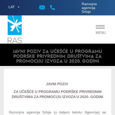
;
Razvojna
LAT
agencija
Srbije
Toggle
MENU
navigat
JAVNI POZIV ZA UČEŠĆE U PROGRAMU
PODRŠKE PRIVREDNIM DRUŠTVIMA ZA
PROMOCIJU IZVOZA U 2020. GODINI
JAVNI POZIV
ZA UČEŠĆE U PROGRAMU PODRŠKE PRIVREDNIM
DRUŠTVIMA ZA PROMOCIJU IZVOZA U 2020. GODINI
Razvojna agencija Srbije (u daljem tekstu: Agencija) se