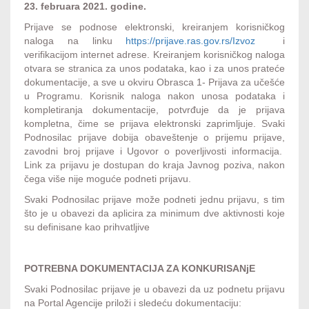
23. februara 2021. godine.
Prijave se podnose elektronski, kreiranjem korisničkog
naloga na linku
https://prijave.ras.gov.rs/Izvoz
i
verifikacijom internet adrese. Kreiranjem korisničkog naloga
otvara se stranica za unos podataka, kao i za unos prateće
dokumentacije, a sve u okviru Obrasca 1- Prijava za učešće
u Programu. Korisnik naloga nakon unosa podataka i
kompletiranja dokumentacije, potvrđuje da je prijava
kompletna, čime se prijava elektronski zaprimljuje. Svaki
Podnosilac prijave dobija obaveštenje o prijemu prijave,
zavodni broj prijave i Ugovor o poverljivosti informacija.
Link za prijavu je dostupan do kraja Javnog poziva, nakon
čega više nije moguće podneti prijavu.
Svaki Podnosilac prijave može podneti jednu prijavu, s tim
što je u obavezi da aplicira za minimum dve aktivnosti koje
su definisane kao prihvatljive
POTREBNA DOKUMENTACIJA ZA KONKURISANjE
Svaki Podnosilac prijave je u obavezi da uz podnetu prijavu
na Portal Agencije priloži i sledeću dokumentaciju: