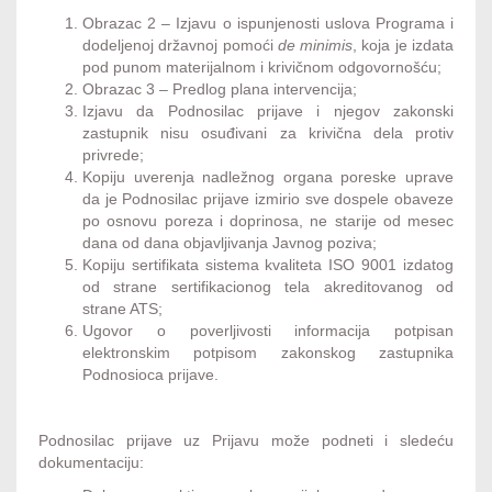
Obrazac 2 – Izjavu o ispunjenosti uslova Programa i
dodeljenoj državnoj pomoći
de minimis
, koja je izdata
pod punom materijalnom i krivičnom odgovornošću;
Obrazac 3 – Predlog plana intervencija;
Izjavu da Podnosilac prijave i njegov zakonski
zastupnik nisu osuđivani za krivična dela protiv
privrede;
Kopiju uverenja nadležnog organa poreske uprave
da je Podnosilac prijave izmirio sve dospele obaveze
po osnovu poreza i doprinosa, ne starije od mesec
dana od dana objavljivanja Javnog poziva;
Kopiju sertifikata sistema kvaliteta ISO 9001 izdatog
od strane sertifikacionog tela akreditovanog od
strane ATS;
Ugovor o poverljivosti informacija potpisan
elektronskim potpisom zakonskog zastupnika
Podnosioca prijave.
Podnosilac prijave uz Prijavu može podneti i sledeću
dokumentaciju: