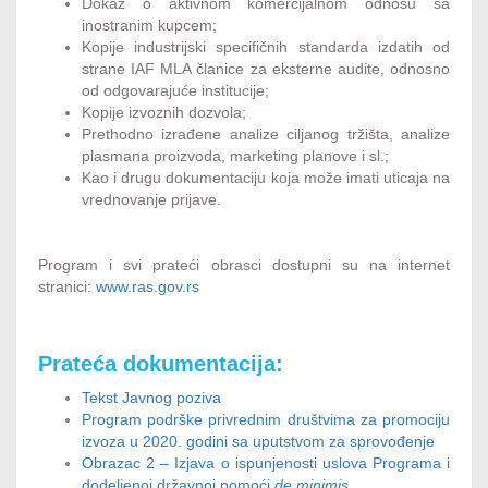
Dokaz o aktivnom komercijalnom odnosu sa
inostranim kupcem;
Kopije industrijski specifičnih standarda izdatih od
strane IAF MLA članice za eksterne audite, odnosno
od odgovarajuće institucije;
Kopije izvoznih dozvola;
Prethodno izrađene analize ciljanog tržišta, analize
plasmana proizvoda, marketing planove i sl.;
Kao i drugu dokumentaciju koja može imati uticaja na
vrednovanje prijave.
Program i svi prateći obrasci dostupni su na internet
stranici:
www.ras.gov.rs
Prateća dokumentacija:
Tekst Javnog poziva
Program podrške privrednim društvima za promociju
izvoza u 2020. godini sa uputstvom za sprovođenje
Obrazac 2 – Izjava o ispunjenosti uslova Programa i
dodeljenoj državnoj pomoći
de minimis