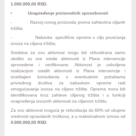
1.000.000,00 RSD.
•
Unapređenje proizvodnih sposobnosti
- Razvoj novog proizvoda prema zahtevima ciljanih
tržišta;
- Nabavka specifične opreme u cilju povećanja
izvoza na ciljana tržišta;
Sredstva za ovu aktivnost mogu biti refundirana samo
ukoliko su sve ostale aktivnosti iz Plana intervencije
sprovedene i verifikovane. Aktivnost je uslovljena
realizacijom ostalih aktivnosti iz Plana intervencije i
izveštajem konsultanta o eventualnim potrebama
privrednog društva za nabavkom opreme radi
omogućavanja izvoza na ciljano tržište. Oprema mora biti
identifikovana kroz zahteve ciljanog tržišta i u funkciji
unapređenja izvoznih aktivnosti na ciljanom tržištu.
Za ovu aktivnost moguća je refundacija do 60% od ukupne
vrednosti opravdanih troškova, a u maksimalnom iznosu od
4.000.000,00 RSD.