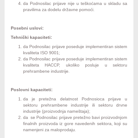
da Podnosilac prijave nije u teškoćama u skladu sa
pravilima za dodelu državne pomoći.
Posebni uslovi:
Tehnički kapaciteti:
da Podnosilac prijave poseduje implementiran sistem
kvaliteta ISO 9001;
da Podnosilac prijave poseduje implementiran sistem
kvaliteta HACCP, ukoliko posluje u sektoru
prehrambene industrije.
Poslovni kapaciteti:
da je pretežna delatnost Podnosioca prijave u
sektoru prehrambene industrije ili sektoru drvne
industrije (proizvodnja nameštaja);
da se Podnosilac prijave pretežno bavi proizvodnjom
finalnih proizvoda iz gore navedenih sektora, koji su
namenjeni za maloprodaju.