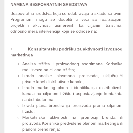
NAMENA BESPOVRATNIH SREDSTAVA
Bespovratna sredstva koja se odobravaju u skladu sa ovim
Programom mogu se dodeliti u vezi sa realizacijom
projektnih aktivnosti usmerenih ka ciljanim tržištima,
odnosno mera intervencija koje se odnose na:
•
Konsultantsku podršku za aktivnosti izvoznog
marketinga
Analiza tržišta i proizvodnog asortimana Korisnika
radi izvoza na ciljana tržišta;
Izrada analize plasmana proizvoda, uključujući
private label distributivne kanale;
Izrada marketing plana i identifikacija distributivnih
kanala na ciljanom tržištu i uspostavljanje kontakata
sa distributerima;
Izrada plana brendiranja proizvoda prema ciljanom
tržištu;
Marketinške aktivnosti na promociji brenda ili
proizvoda Korisnika predviđene planom marketinga ili
planom brendiranja;