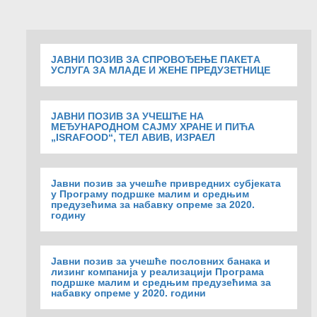
ЈАВНИ ПОЗИВ ЗА СПРОВОЂЕЊЕ ПАКЕТA
УСЛУГА ЗА МЛАДЕ И ЖЕНЕ ПРЕДУЗЕТНИЦЕ
ЈАВНИ ПОЗИВ ЗА УЧЕШЋЕ НА
МЕЂУНАРОДНОМ САЈМУ ХРАНЕ И ПИЋА
„ISRAFOOD“, ТЕЛ АВИВ, ИЗРАЕЛ
Јавни позив за учешће привредних субјеката
у Програму подршке малим и средњим
предузећима за набавку опреме за 2020.
годину
Jавни позив за учешће пословних банака и
лизинг компанија у реализацији Програма
подршке малим и средњим предузећима за
набавку опреме у 2020. години