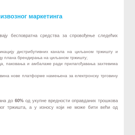
 извозног маркетинга
вају бесповратна средства за спровођење следећих
фикацију дистрибутивних канала на циљаном тржишту и
аду плана брендирања на циљаном тржишту;
ода, паковања и амбалаже ради прилагођавања захтевима
овина нове платформе намењена за електронску трговину
рана до
60%
од укупне вредности оправданих трошкова
г тржишта, а у износу који не може бити већи од