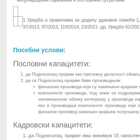
1 Уредба о правилима за доделу државне помоћи („С
37/2013, 97/2013, 119/2014, 23/2021- др. Уредбе 62/202
Посебни услови:
Пословни капацитети:
да Подносилац пријаве као претежну делатност обављ
да се Подносилац пријаве бави производњом:
финалних производа који су намењени крајњим
компоненти производа, под чиме се подразуме
неизмењеном облику интегришу у производе из
као и производња компоненти производа које 
финални производ намењен крајњем потрошачу
Кадровски капацитети:
1. да Подносилац пријаве има минимум 15 запосле