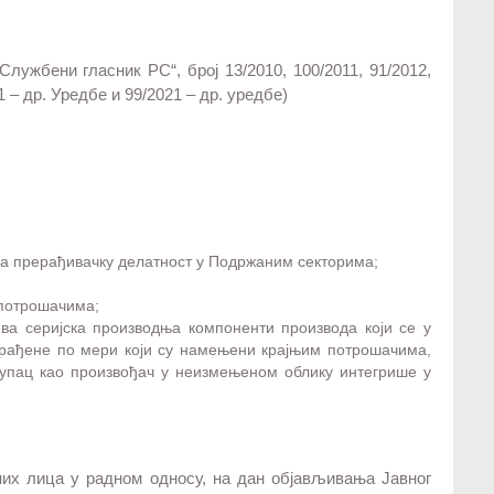
лужбени гласник РС“, број 13/2010, 100/2011, 91/2012,
1 – др. Уредбе и 99/2021 – др. уредбе)
а прерађивачку делатност у Подржаним секторима;
 потрошачима;
ва серијска производња компоненти производа који се у
рађене по мери који су намењени крајњим потрошачима,
купац као произвођач у неизмењеном облику интегрише у
.
них лица у радном односу, на дан објављивања Јавног