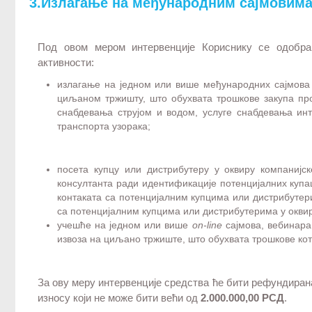
3.Излагање на међународним сајмовима
Под овом мером интервенције Кориснику се одобра
активности:
излагање на једном или више међународних сајмова 
циљаном тржишту, што обухвата трошкове закупа про
снабдевања струјом и водом, услуге снабдевања инт
транспорта узорака;
посета купцу или дистрибутеру у оквиру компанијс
консултанта ради идентификације потенцијалних куп
контаката са потенцијалним купцима или дистрибутер
са потенцијалним купцима или дистрибутерима у оквир
учешће на једном или више
on-line
сајмова, вебинара
извоза на циљано тржиште, што обухвата трошкове кот
За ову меру интервенције средства ће бити рефундира
износу који не може бити већи од
2.000.000,00 РСД
.