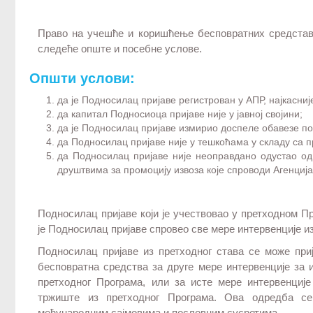
Право на учешће и коришћење бесповратних средстав
следеће опште и посебне услове.
Општи услови:
да је Подносилац пријаве регистрован у АПР, најкасније
да капитал Подносиоца пријаве није у јавној својини;
да је Подносилац пријаве измирио доспеле обавезе по
да Подносилац пријаве није у тешкоћама у складу са
да Подносилац пријаве није неоправдано одустао 
друштвима за промоцију извоза које спроводи Агенција
Подносилац пријаве који је учествовао у претходном П
је Подносилац пријаве спровео све мере интервенције и
Подносилац пријаве из претходног става се може при
бесповратна средства за друге мере интервенције за
претходног Програма, или за исте мере интервенци
тржиште из претходног Програма. Ова одредба се
међународним сајмовима и пословним сусретима.