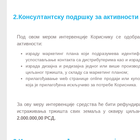
2.Консултантску подршку за активности
Под овом мером интервенције Кориснику се одобра
активности:
израду маркетинг плана који подразумева иденти
успостављање контакта са дистрибутерима као и изр
израда дизајна и редизајна једног или више произв
циљаног тржишта, у складу са маркетинг планом;
прилагођавање web странице online продаји или куп
која је прилагођена искључиво за потребе Корисника.
За ову меру интервенције средства ће бити рефунди
истраживања тржишта свих земаља у оквиру циљано
2.000.000,00 РСД.