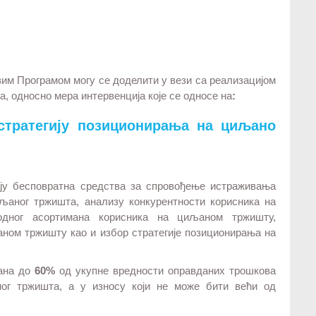
вим Програмом могу се доделити у вези са реализацијом
, односно мера интервенција које се односе на
:
 стратегију позиционирања на циљано
ју бесповратна средства за спровођење истраживања
љаног тржишта, анализу конкурентности корисника на
одног асортимана корисника на циљаном тржишту,
ном тржишту као и избор стратегије позиционирања на
рана до
60%
од укупне вредности оправданих трошкова
г тржишта, а у износу који не може бити већи од