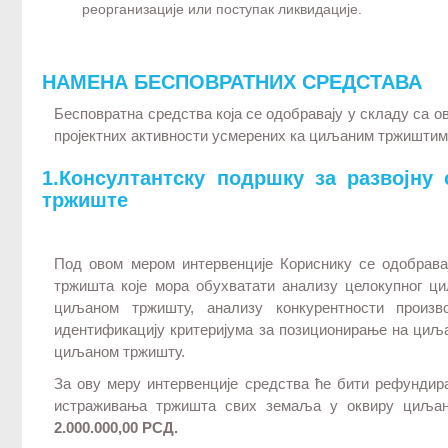
реорганизације или поступак ликвидације.
НАМЕНА БЕСПОВРАТНИХ СРЕДСТАВА
Бесповратна средства која се одобравају у складу са о
пројектних активности усмерених ка циљаним тржиштима
1.Консултантску подршку за развојну
тржиште
Под овом мером интервенције Кориснику се одобрава
тржишта које мора обухватати анализу целокупног ци
циљаном тржишту, анализу конкурентности произв
идентификацију критеријума за позиционирање на циља
циљаном тржишту.
За ову меру интервенције средства ће бити рефунди
истраживања тржишта свих земаља у оквиру циљано
2.000.000,00 РСД.