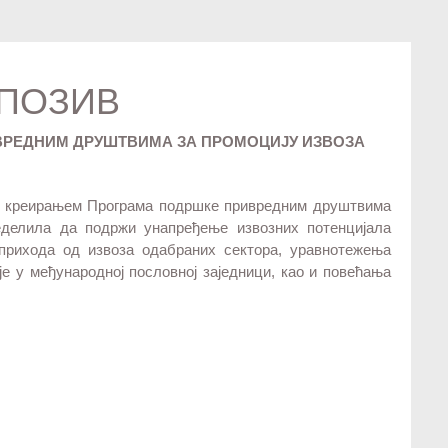
 ПОЗИВ
ИВРЕДНИМ ДРУШТВИМА ЗА ПРОМОЦИЈУ ИЗВОЗА
 се креирањем Програма подршке привредним друштвима
еделила да подржи унапређење извозних потенцијала
рихода од извоза одабраних сектора, уравнотежења
е у међународној пословној заједници, као и повећања