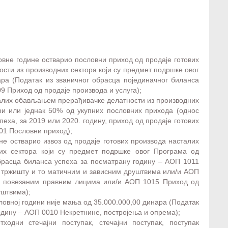
ловне године остварио пословни приход од продаје готових
ти из производних сектора који су предмет подршке овог
ра (Податак из званичног обрасца појединачног биланса
9 Приход од продаје производа и услуга);
сталих обављањем прерађивачке делатности из производних
ћи или једнак 50% од укупних пословних прихода (однос
еха, за 2019 или 2020. годину, приход од продаје готових
01 Пословни приход);
ине остварио извоз од продаје готових производа насталих
их сектора који су предмет подршке овог Програма од
обрасца биланса успеха за посматрану годину – АОП 1011
м тржишту и то матичним и зависним друштвима или/и АОП
им повезаним правним лицима или/и АОП 1015 Приход од
уштвима);
ловној години није мања од 35.000.000,00 динара (Податак
одину – АОП 0010 Некретнине, постројења и опрема);
ходни стечајни поступак, стечајни поступак, поступак