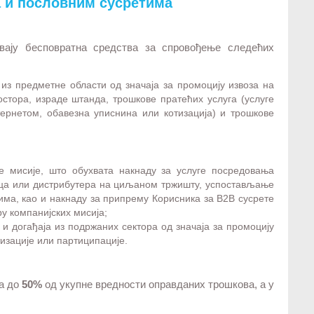
 и пословним сусретима
вају бесповратна средства за спровођење следећих
из предметне области од значаја за промоцију извоза на
стора, израде штанда, трошкове пратећих услуга (услуге
ернетом, обавезна уписнина или котизација) и трошкове
ке мисије, што обухвата накнаду за услуге посредовања
аца или дистрибутера на циљаном тржишту, успостављање
има, као и накнаду за припрему Корисника за B2B сусрете
у компанијских мисија;
 и догађаја из подржаних сектора од значаја за промоцију
изације или партиципације.
на до
50%
од укупне вредности оправданих трошкова, а у