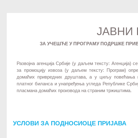
ЈАВНИ
ЗА УЧЕШЋЕ У ПРОГРАМУ ПОДРШКЕ ПР
Развојна агенција Србије (у даљем тексту: Агенција)
за промоцију извоза (у даљем тексту: Програм) опр
домаћих привредних друштава, а у циљу повећања п
платног биланса и унапређења угледа Републике Србиј
пласмана домаћих производа на страним тржиштима.
УСЛОВИ ЗА ПОДНОСИОЦЕ ПРИЈАВА