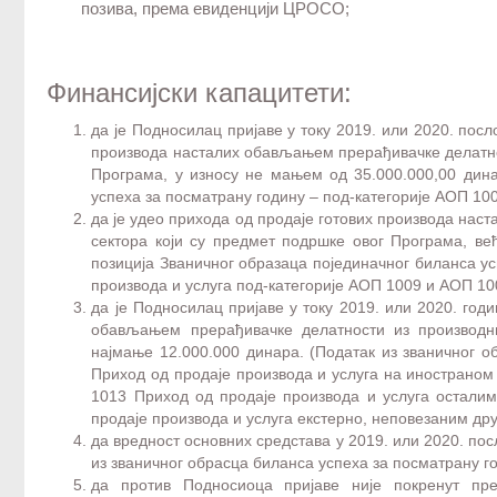
позива, према евиденцији ЦРОСО;
Финансијски капацитети:
да је Подносилац пријаве у току 2019. или 2020. пос
производа насталих обављањем прерађивачке делатнос
Програма, у износу не мањем од 35.000.000,00 дина
успеха за посматрану годину – под-категорије АОП 100
да је удео прихода од продаје готових производа на
сектора који су предмет подршке овог Програма, ве
позиција Званичног образаца појединачног биланса усп
производа и услуга под-категорије АОП 1009 и АОП 10
да је Подносилац пријаве у току 2019. или 2020. год
обављањем прерађивачке делатности из производн
најмање 12.000.000 динара. (Податак из званичног 
Приход од продаје производа и услуга на инострано
1013 Приход од продаје производа и услуга остал
продаје производа и услуга екстерно, неповезаним др
да вредност основних средстава у 2019. или 2020. пос
из званичног обрасца биланса успеха за посматрану г
да против Подносиоца пријаве није покренут прет