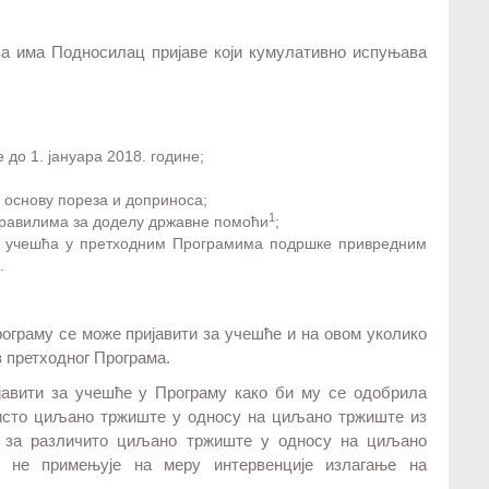
а има Подносилац пријаве који кумулативно испуњава
 до 1. јануара 2018. године;
 основу пореза и доприноса;
1
 правилима за доделу државне помоћи
;
од учешћа у претходним Програмима подршке привредним
.
рограму се може пријавити за учешће и на овом уколико
з претходног Програма.
јавити за учешће у Програму како би му се одобрила
 исто циљано тржиште у односу на циљано тржиште из
је за различито циљано тржиште у односу на циљано
 не примењује на меру интервенције излагање на