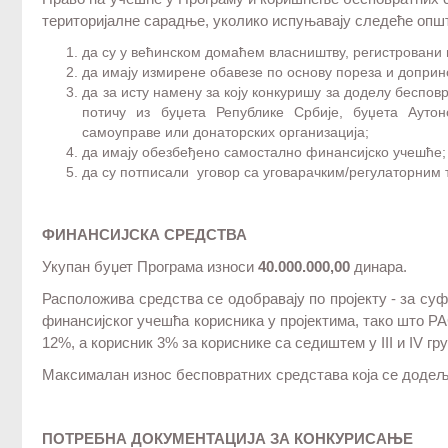
територијалне сарадње, уколико испуњавају следеће опш
да су у већинском домаћем власништву, регистровани 
да имају измирене обавезе по основу пореза и доприн
да за исту намену за коју конкуришу за доделу беспов
потичу из буџета Републике Србије, буџета Ауто
самоуправе или донаторских организација;
да имају обезбеђено самостално финансијско учешће;
да су потписали уговор са уговарачким/регулаторним
ФИНАНСИЈСКА СРЕДСТВА
Укупан буџет Програма износи
4
0.000.000,00
динара.
Расположива средства се одобравају по пројекту - за 
финансијског учешћа корисника у пројектима, тако што Р
12%, а корисник 3% за кориснике са седиштем у III и IV гр
Максималан износ бесповратних средстава која се додељуј
ПОТРЕБНА ДОКУМЕНТАЦИЈА ЗА КОНКУРИСАЊЕ