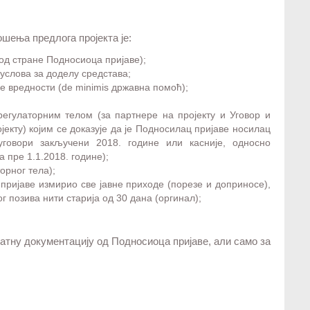
шења предлога пројекта је:
од стране Подносиоца пријаве);
услова за доделу средстава;
е вредности (de minimis државна помоћ);
регулаторним телом (за партнере на пројекту и Уговор и
екту) којим се доказује да је Подносилац пријаве носилац
 уговори закључени 2018. године или касније, односно
 пре 1.1.2018. године);
орног тела);
пријаве измирио све јавне приходе (порезе и доприносе),
г позива нити старија од 30 дана (оргинал);
датну документацију од Подносиоца пријаве, али само за