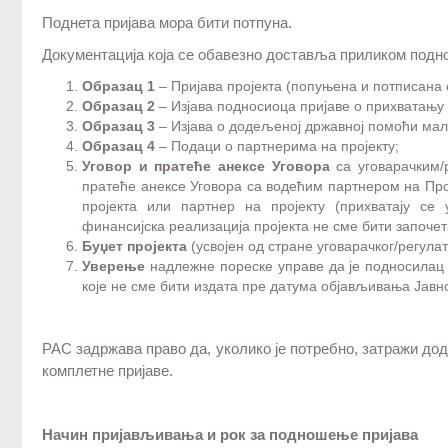
Поднета пријава мора бити потпуна.
Документација која се обавезно доставља приликом подно
Образац 1
– Пријава пројекта (попуњена и потписана 
Образац 2
– Изјава подносиоца пријаве о прихватању 
Образац 3
– Изјава о додељеној државној помоћи мал
Образац 4
– Подаци о партнерима на пројекту;
Уговор и пратеће анексе Уговора
са уговарачким/
пратеће анексе Уговора са водећим партнером на Прој
пројекта или партнер на пројекту (прихватају се
финансијска реализација пројекта не сме бити започета
Буџет пројекта
(усвојен од стране уговарачког/регулат
Уверење
надлежне пореске управе да је подносилац 
које не сме бити издата пре датума објављивања Јавно
РАС задржава право да, уколико је потребно, затражи до
комплетне пријаве.
Начин
пријављивања
и
рок
за
подношење
пријава