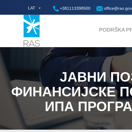
LAT
+381113398500
office@ras.gov
PODRŠKA PR
ЈАВНИ ПО
ФИНАНСИЈСКЕ П
ИПА ПРОГР