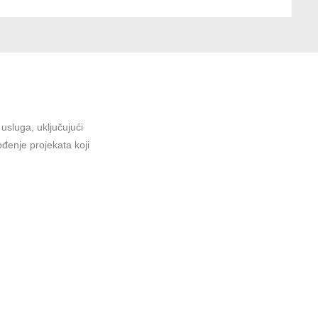
sluga, uključujući
ođenje projekata koji