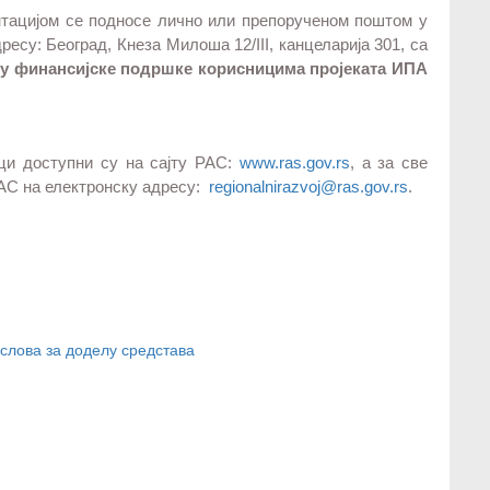
нтацијом се подносe лично или препорученом поштом у
есу: Београд, Кнеза Милоша 12/III, канцеларија 301, са
аму финансијске подршке корисницима пројеката ИПА
ци доступни су на сајту РАС:
www.ras.gov.rs
, а за све
АС на електронску адресу:
regionalnirazvoj@ras.gov.rs
.
услова за доделу средстава