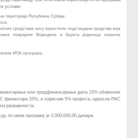
те услове:
на територији Републике Србије;
оса;
ратних средстава нису користили подстицајна средства која
номне покрајине Војводине и буџета јединица локалне
 телом ИПА програма.
суфинансирање или предфинансирање дела 15% обавезног
АС финансира 10%, а корисник 5% пројекта, односно РАС
упи развијености
.
у по овом програму је 2.000.000,00 динара.