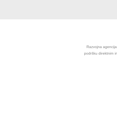
Razvojna agencija 
podršku direktnim in