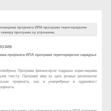
исницима пројеката ИПА програма територијалне
у оквиру програма су утрошена.
ПОЗИВ
има пројеката ИПА програма територијалне сарадње
спровођење Програмa финансијске подршке корисницима
љем тексту: Програм) има за циљ јачање регионалне
ерских пројеката, као и унапређење и одрживост
ројеката.
средстава имају сви легитимни корисници ИПА програма