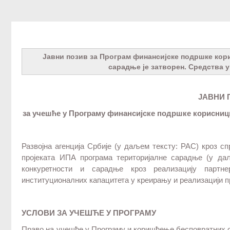
Јавни позив за Програм финансијске подршке кор
сарадње је затворен. Средства 
ЈАВНИ 
за учешће у
Програму финансијске подршке корисниц
Развојна агенција Србије (у даљем тексту: РАС) кроз 
пројеката ИПА програма територијалне сарадње (у да
конкуретности и сарадње кроз реализацију партн
институционалних капацитета у креирању и реализацији п
УСЛОВИ ЗА УЧЕШЋЕ У ПРОГРАМУ
Право на учешће у Програму и коришћење бесповратних 