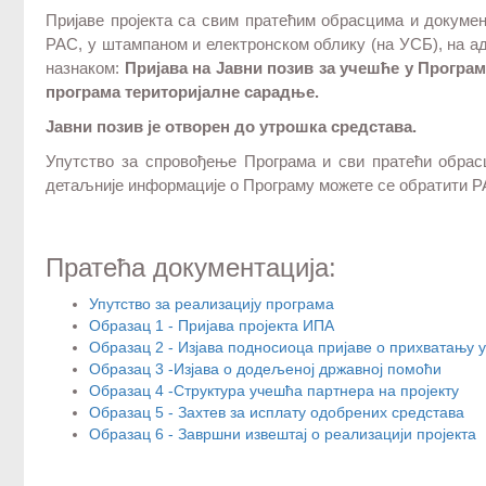
Пријаве пројекта са свим пратећим обрасцима и докуме
РАС, у штампаном и електронском облику (на УСБ), на адр
назнаком:
Пријава на Јавни позив за учешће у Прогр
програма територијалне сарадње.
Јавни
позив
је
отворен
до
утрошка
средстава.
Упутство за спровођење Програма и сви пратећи обрас
детаљније информације о Програму можете се обратити Р
Пратећа документација:
Упутство за реализацију програма
Образац 1 - Пријава пројекта ИПА
Образац 2 -
Изјава подносиоца пријаве о прихватању 
Образац 3 -
Изјава о додељеној државној помоћи
Образац 4 -
Структура учешћа партнера на пројекту
Образац 5 -
Захтев за исплату одобрених средстава
Образац 6 -
Завршни извештај о реализацији пројекта