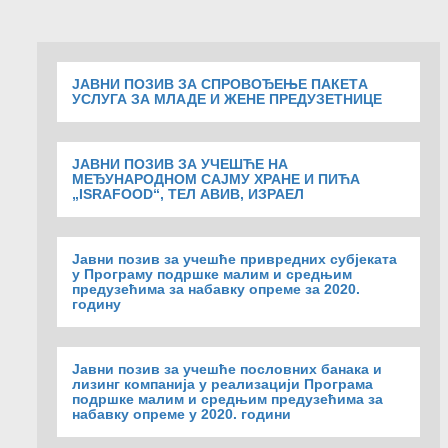
ЈАВНИ ПОЗИВ ЗА СПРОВОЂЕЊЕ ПАКЕТA
УСЛУГА ЗА МЛАДЕ И ЖЕНЕ ПРЕДУЗЕТНИЦЕ
ЈАВНИ ПОЗИВ ЗА УЧЕШЋЕ НА
МЕЂУНАРОДНОМ САЈМУ ХРАНЕ И ПИЋА
„ISRAFOOD“, ТЕЛ АВИВ, ИЗРАЕЛ
Јавни позив за учешће привредних субјеката
у Програму подршке малим и средњим
предузећима за набавку опреме за 2020.
годину
Jавни позив за учешће пословних банака и
лизинг компанија у реализацији Програма
подршке малим и средњим предузећима за
набавку опреме у 2020. години