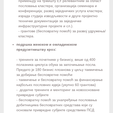
примењују на тржишту ЕУ релевантним за област
пословања кластера; организација семинара и
конференција; развој заједничких услуга кластера;
израда студија изводљивости и друге пројектно
техничке документације за заједничке
инфраструктурне пројекте и сл.).
- грантове (бесповратну помоћ) за развој удружења/
кластера.
подршка женском и омладинском
предузетништву кроз:
- тренинге за почетнике у бизнису, више од 400
полазника циклуса обука за започињање посла.
Предато је 180 бизнис плоанова у циљу такмичења
за добијање бесповретне помоћи
- такмичење и бесповратну помоћ за финансирање
најбољих пословних идеја (укупно 60 грантова)
- додатне тренинге и менторинг за новоосноване
привредне субјекте
- бесповратну помоћ за унапређење пословања
добитницима бесповратних средстава који су
основали привредне субјекте средствима ПСД