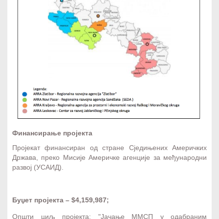
Мађарска агенција за промоцију
8
извоза - HEPA
Финансирање пројекта
Пројекат финансиран од стране Сједињених Америчких
Држава, преко Мисије Америчке агенције за међународни
развој (УСАИД).
Буџет пројекта – $4,159,987;
Општи циљ пројекта: "Јачање ММСП у одабраним