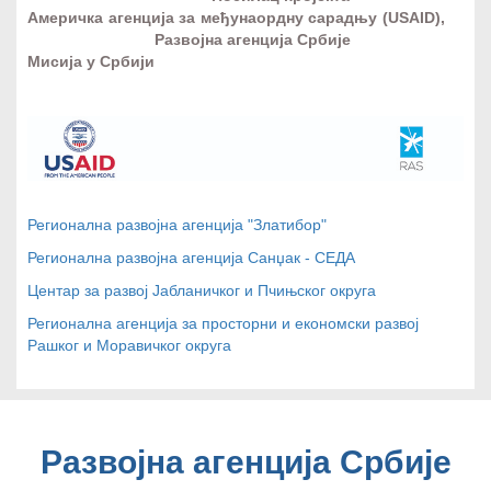
Америчка агенција за међунаордну сарадњу (USAID),
Развојна агенција Србије
Мисија у Србији
Регионална развојна агенција "Златибор"
Регионална развојна агенција Санџак - СЕДА
Центар за развој Јабланичког и Пчињског округа
Регионална агенција за просторни и економски развој
Рашког и Моравичког округа
Развојна агенција Србије