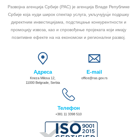
Развојна агенција Србије (РАС) је агенција Владе Републике
Србије која нуди широк спектар услуга, укључујуц́и подршку
директним инвестицијама, подстицање конкурентности и
промоцију извоза, као и спровођење пројеката који имају
позитивне ефекте на на економски и регионални развој.
Адреса
E-mail
Kneza Milosa 12,
office@ras.gov.rs
11000 Belgrade, Serbia
Телефон
+381 11 3398 510