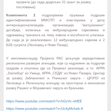
пројекта (до сада додељен 31 грант за развој
пословања)​
Компонента 2
подразумева пружање подршке
идентификованим ММСПП и кластерима у делу
интернационализације, организације “матцхмакинг”
догађаја, излагања на међународним сајмовима и
одржавању тренинга на тему извоза и могућности улагања.
До сада је је реализовано 12 међународних сајмова и 2
Б2Б сусрета (Лесковац и Нови Пазар).
У имплементацију Пројекта РАС укључује акредитоване
регионалне развојне агенције, које су надлежне за подручје
градова и општина где се Пројекат реализује, и то: АРРА
„Златибор“ из Ужица, АРРА „СЕДА“ из Новог Пазара, Центар
за развој Јабланичког и Пчињског округа - ЦРЈПО из
Лесковца и Регионалну агенцију за просторни и економски
развој Рашког и Моравичког округа из Краљева.
https://www.youtube.com/watch?v=hGzVc-nkfEE
https://www.youtube.com/watch?v=Uc4yMcheb-8