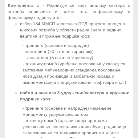
Компонента 1
- Реализује се кроз анализу сектора и
потреба корисника и након тога нефинансијску и
финансијску подршку и то:
избор 184 ММСП корисника ПСД пројекта, процена
њихових потреба у области радне снаге и радних
вештина и пружање подршке кроз:
- тренинге (основне и напредне)
- менторинг (50 сати по кориснику)
- консалтинг (5 сати по кориснику)
- техничку помоћ (уређење пословања у складу са
захтевима међународних стандарда пословања;
нови дизајн производа и амбалаже; израда и
имплементација специјализованог софтвера и сл.).
избор и анализа 8 удружења/кластера и пружање
подршке кроз:
- тренинге (основне и напредне) намењене
менаџменту удружења/кластера
- техничку помоћ (организација програма
усавршавања, специјализованих обука, радионица
за упознавање са техничким прописима који се