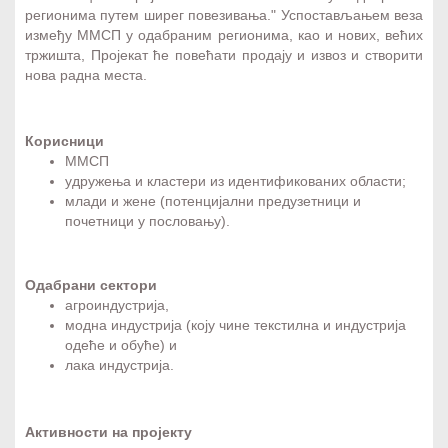
регионима путем ширег повезивања." Успостављањем веза
између ММСП у одабраним регионима, као и нових, већих
тржишта, Пројекат ће повећати продају и извоз и створити
нова радна места.
Корисници
ММСП
удружења и кластери из идентификованих области;
млади и жене (потенцијални предузетници и
почетници у пословању).
Одабрани сектори​
агроиндустрија,
модна индустрија (коју чине текстилна и индустрија
одеће и обуће) и
лака индустрија.
Активности на пројекту