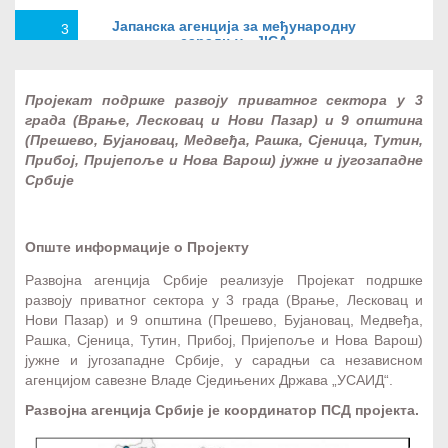
Јапанска агенција за међународну
3
сарадњу - JICA
Пројекат подршке развоју приватног сектора у 3
Швајцарски програм подршке за
4
града (Врање, Лесковац и Нови Пазар) и 9 општина
промоцију извоза - SIPPO
(Прешево, Бујановац, Медвеђа, Рашка, Сјеница, Тутин,
Прибој, Пријепоље и Нова Варош) јужне и југозападне
Србије
dm ИНКУБАТОР
5
Опште информације о Пројекту
Развојна агенција Србије реализује Пројекат подршке
Пројекат подршке развоју приватног
6
развоју приватног сектора у 3 града (Врање, Лесковац и
сектора у јужној и југозападној Србији
Нови Пазар) и 9 општина (Прешево, Бујановац, Медвеђа,
Рашка, Сјеница, Тутин, Прибој, Пријепоље и Нова Варош)
јужне и југозападне Србије, у сарадњи са независном
агенцијом савезне Владе Сједињених Држава „УСАИД“.
Транснационални програм Дунав 2017-
7
2019
Развојна агенција Србије је координатор ПСД пројекта.