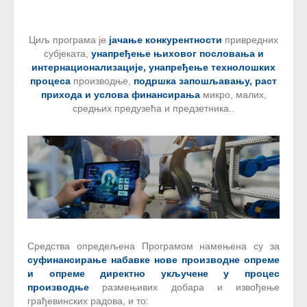
Циљ програма је
јачање конкурентности
привредних
субјеката,
унапређење њиховог пословања и
интернационализације, унапређење технолошких
процеса
производње,
подршка запошљавању, раст
прихода и услова финансирања
микро, малих,
средњих предузећа и предзетника..
Средства опредељена Програмом намењена су за
суфинансирање набавке нове производне опреме
и опреме директно укључене у процес
производње
размењивих добара и извођење
грађевинских радова, и то: