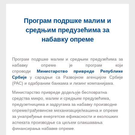
Програм подршке малим и
средњим предузећима за
набавку опреме
Програм подршке малим и средњим предузећима за
набавку опреме је програм који
спроводи
Министарство привреде Републике
Србије
у сарадњи са Развојном агенцијом Србије
(РАС) и одабраним банкама и лизинг компанијама.
Министарство привреде додељује бесповратна
средства микро, малим и средњим предузећима,
предузетницима и задругама за набавку производне
опреме/грађевинске механизације/машина и опреме
за унапређење енергетске ефикасности и еколошких
аспеката производње са циљем олакшавања
финансирања набавке опреме.