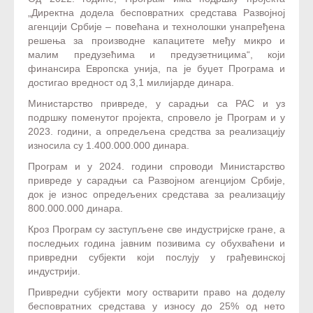
„Директна додела бесповратних средстава Развојној
агенцији Србије – повећана и технолошки унапређена
решења за производне капацитете међу микро и
малим предузећима и предузетницима“, који
финансира Европска унија, па је буџет Програма и
достигао вредност од 3,1 милијарде динара.
Министарство привреде, у сарадњи са РАС и уз
подршку поменутог пројекта, спровело је
Програм и у
2023. години,
а опредељена средства за реализацију
износила су 1.400.000.000 динара.
Програм и у 2024. години спроводи Министарство
привреде у сарадњи са Развојном агенцијом Србије,
док је износ опредељених средстава за реализацију
800.000.000 динара.
Кроз Програм су заступљене све индустријске гране, а
последњих година јавним позивима су обухваћени и
привредни субјекти који послују у грађевинској
индустрији.
Привредни субјекти могу остварити право на доделу
бесповратних средстава у износу до 25% од нето