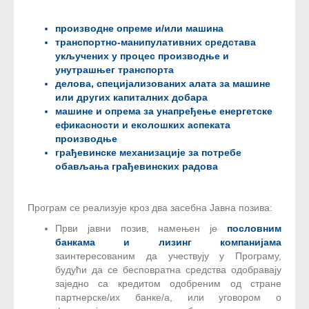
производне опреме и/или машина
транспортно-манипулативних средстава
укључених у процес производње и
унутрашњег транспорта
делова, специјализованих алата за машине
или других капиталних добара
машине и опрема за унапређење енергетске
ефикасности и еколошких аспеката
производње
грађевинске механизације за потребе
обављања грађевинских радова
Програм се реализује кроз два засебна Јавна позива:
Први јавни позив, намењен је
пословним
банкама и лизинг компанијама
заинтересованим да учествују у Програму,
будући да се бесповратна средства одобравају
заједно са кредитом одобреним од стране
партнерске/их банке/а, или уговором о