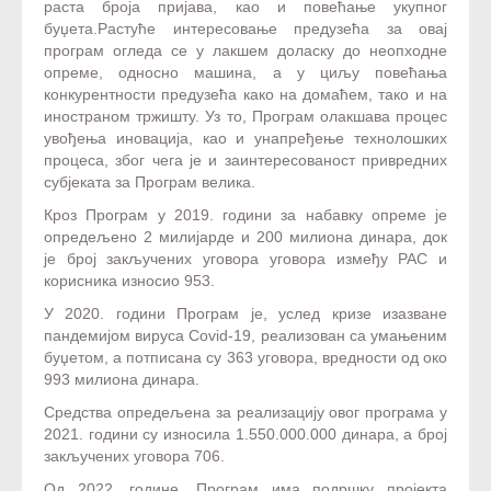
раста броја пријава, као и повећање укупног
буџета.Растуће интересовање предузећа за овај
програм огледа се у лакшем доласку до неопходне
опреме, односно машина, а у циљу повећања
конкурентности предузећа како на домаћем, тако и на
иностраном тржишту. Уз то, Програм олакшава процес
увођења иновација, као и унапређење технолошких
процеса, због чега је и заинтересованост привредних
субјеката за Програм велика.
Кроз Програм у 2019. години за набавку опреме је
опредељено 2 милијарде и 200 милиона динара, док
је број закључених уговора уговора између РАС и
корисника износио 953.
У 2020. години Програм је, услед кризе изазване
пандемијом вируса Covid-19, реализован са умањеним
буџетом, а потписана су 363 уговора, вредности од око
993 милиона динара.
Средства опредељена за реализацију овог програма у
2021. години су износила 1.550.000.000 динара, а број
закључених уговора 706.
Од 2022. године, Програм има подршку пројекта