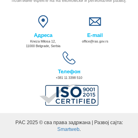
позитивне ефекте на на економски и регионални развој.
Адреса
E-mail
Kneza Milosa 12,
office@ras.gov.rs
11000 Belgrade, Serbia
Телефон
+381 11 3398 510
РАС 2025 © сва права задржана | Развој сајта:
Smartweb
.