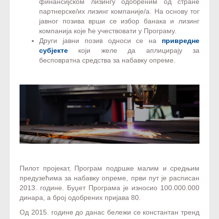
финансијском лизингу одобреним од стране
партнерске/их лизинг компаније/а. На основу тог
јавног позива врши се избор банака и лизинг
компанија које ће учествовати у Програму.
Други јавни позив односи се на
привредне
субјекте
који желе да аплицирају за
бесповратна средства за набавку опреме.
Пилот пројекат, Програм подршке малим и средњим
предузећима за набавку опреме, први пут је расписан
2013. године. Буџет Програма је износио 100.000.000
динара, а број одобрених пријава 80.
Од 2015. године до данас бележи се константан тренд