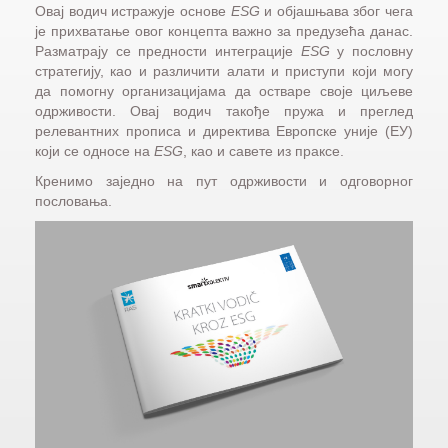
Овај водич истражује основе
ESG
и објашњава због чега
је прихватање овог концепта важно за предузећа данас.
Разматрају се предности интеграције
ESG
у пословну
стратегију, као и различити алати и приступи који могу
да помогну организацијама да остваре своје циљеве
одрживости. Овај водич такође пружа и преглед
релевантних прописа и директива Европске уније (ЕУ)
који се односе на
ESG
, као и савете из праксе.
Кренимо заједно на пут одрживости и одговорног
пословања.