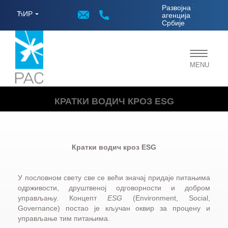
;
Развојна
ЋИР
агенција
Србије
Toggle
MENU
navigat
КРАТКИ ВОДИЧ КРОЗ ESG
Кратки водич кроз ESG
У пословном свету све се већи значај придаје питањима
одрживости, друштвеној одговорности и добром
управљању. Концепт
ESG
(Environment, Social,
Governance) постао је кључан оквир за процену и
управљање тим питањима.