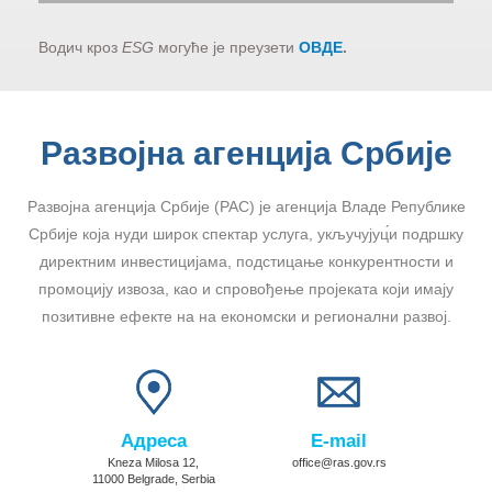
Водич кроз
ESG
могуће је преузети
ОВДЕ
.
Развојна агенција Србије
Развојна агенција Србије (РАС) је агенција Владе Републике
Србије која нуди широк спектар услуга, укључујуц́и подршку
директним инвестицијама, подстицање конкурентности и
промоцију извоза, као и спровођење пројеката који имају
позитивне ефекте на на економски и регионални развој.
Адреса
E-mail
Kneza Milosa 12,
office@ras.gov.rs
11000 Belgrade, Serbia