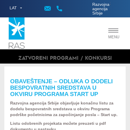
;
Razvojna
LAT
agencija
Srbije
Toggle
MENU
navigat
ZATVORENI PROGRAMI / KONKURSI
OBAVEŠTENJE – ODLUKA O DODELI
BESPOVRATNIH SREDSTAVA U
OKVIRU PROGRAMA START UP
Razvojna agencija Srbije objavljuje konačnu listu za
dodelu bespovratnih sredstava u okviru Programa
podrške početnicima za započinjanje posla – Start up.
Listu odobrenih projekata možete preuzeti u pdf
dokumentu u nastavku.