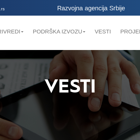
Razvojna agencija Srbije
.rs
IVREDI
PODRŠKA IZVOZU
VESTI
PROJE
VESTI