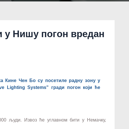
и у Нишу погон вредан
а Кине Чен Бо су посетиле радну зону у
ve Lighting Systems" гради погон који ће
000 људи. Извоз ће углавном бити у Немачку,