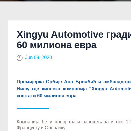
Xingyu Automotive град
60 милиона евра
Jun 09, 2020
Премијерка Србије Ана Брнабић и амбасадорк
Нишу где кинеска компанија "Xingyu Automoti
коштати 60 милиона евра.
Компанија ће у првој фази запошљавати око 1.
Француску и Словачку.