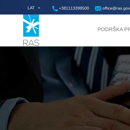
LAT
+381113398500
office@ras.gov
PODRŠKA PR