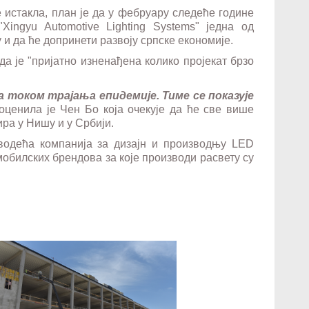
е
истакла, план је да у фебруару следеће године
ingyu Automotive Lighting Systems" једна од
у и да ће допринети развоју српске економије.
да је "пријатно изнена
ђ
ена колико пројекат брзо
 током трајања епидемије. Тиме се показује
ценила је Чен Бо која очекује да ће све више
ра у Нишу и у Србији.
 водећа компанија за дизајн и производњу LED
омобилских брендова за које производи расвету су