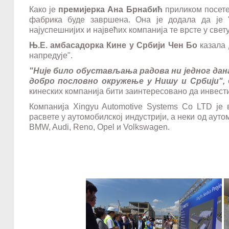
Како је
премијерка
Ана
Брнабић
приликом посет
фабрика буде завршена. Она је додала да је "X
најуспешнијих и највећих компанија те врсте у свет
Њ.Е. амбасадорка Кине у Србији Чен Бо
казала 
напредује".
"Није било обустављања радова ни једног дана
добро пословно окружење у Нишу и Србији",
о
кинеских компанија бити заинтересовано да инвести
Компанија Xingyu Automotive Systems Co LTD је
расвете у аутомобилској индустрији, а неки од аут
BMW, Audi, Reno, Opel
и
Volkswagen.