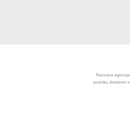
Razvojna agencija 
podršku direktnim in