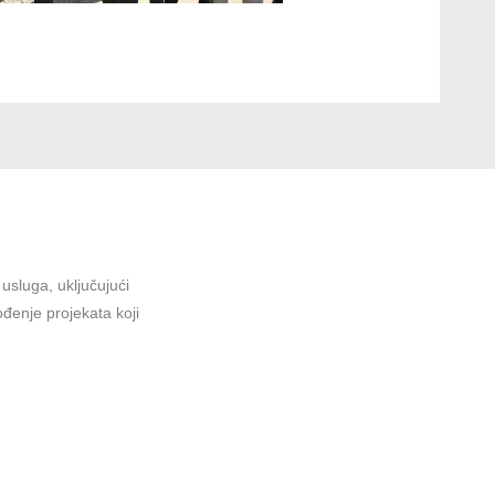
sluga, uključujući
ođenje projekata koji