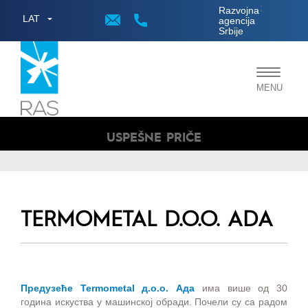
;
Razvojna
LAT
agencija
Srbije
Toggle
MENU
navigat
USPEŠNE PRIČE
TERMOMETAL D.O.O. ADA
Предузеће Termometal д.о.о. Ада
има више од 30
година искуства у машинској обради. Почели су са радом