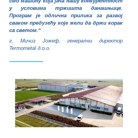
смо машину која јача нашу конкурентност
у условима тржишта данашњице.
Програм је одлична прилика за развој
сваком предузећу које жели да држи корак
са светом.“
г. Мичиз Јожеф, генерални директор
Termometal д.о.о.