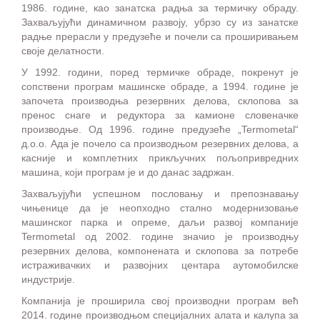
1986. године, као занатска радња за термичку обраду.
Захваљујући динамичном развоју, убрзо су из занатске
радње прерасли у предузеће и почели са проширивањем
своје делатности.
У 1992. години, поред термичке обраде, покренут је
сопствени програм машинске обраде, а 1994. године је
започета производња резервних делова, склопова за
пренос снаге и редуктора за камионе словеначке
производње. Од 1996. године предузеће „Termometal“
д.о.о. Ада је почело са производњом резервних делова, а
касније и комплетних прикључних пољопривредних
машина, који програм је и до данас задржан.
Захваљујући успешном пословању и препознавању
чињенице да је неопходно стално модернизовање
машинског парка и опреме, даљи развој компаније
Termometal од 2002. године значио је производњу
резервних делова, компонената и склопова за потребе
истраживачких и развојних центара аутомобилске
индустрије.
Компанија је проширила свој производни програм већ
2014. године производњом специјалних алата и калупа за