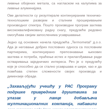
ливење обојених метала, са нагласком на калупима за
ливење алуминијума.
Ове делатности су резултирале континуираним техничко-
технолошким развојем и сталним проширивањем
производног спектра. Пошто производни програм захтева
висококвалификовану радну снагу, предузеће редовно
омогућава својим запосленима усавршавање.
Једно од основних начела предузећа „Termometal“ д.о.о.
Ада је неговање добрих пословних односа са пословним
партнерима, континуирано препознавање њихових
захтева и потреба, праћење истих и прилагођавање ради
остваривања заједничких интереса. Реч је о предузећу
које је способно да се стално усавршава и шири, као и да
повећава степен сложености својих производа и
димензије обраде.
„Захваљујући учешћу у РАС Програму
подршке привредним друштвима за
улазак у ланце добављача
мултинационалних компанија, набавили