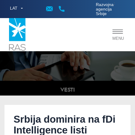
;
Razvojna
LAT
agencija
Srbije
Toggle
MENU
navigat
VESTI
Srbija dominira na fDi
Intelligence listi