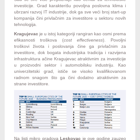
investicije. Grad karakterišu povoljna poslovna klima i
ubrzani razvoj IT industrije, dok ga sve veći broj start-up
kompanija čini privlačnim za investitore u sektoru novih
tehnologija.
Kragujevac
je u istoj kategoriji rangiran kao osmi prema
efikasnosti troškova (
cost effectiveness
). Povoljni
troškovi života i poslovanja čine ga privlačnim za
investitore, dok bogata industrijska tradicija i razvijena
infrastruktura ačine Kragujevac atraktivnim za investicije
u proizvodni sektor i automobilsku industriju. Kao
univerzitetski grad, ističe se visoko kvalifikovanom
radnom snagom što ga čini dodatno atraktivnim za
strane investitore.
Na listi mikro gradova
Leskovac
je ove godine zauzeo