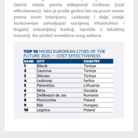
četvrto mesto prema efikasnosti troškova (
cost
effectiveness
). Iako je prošle godine bio na prvom mestu
prema ovom kriterijumu, Leskovac i dalje ostaje
konkurentan zahvaljujući razvijenoj infrastrukturi i
bogatoj industrijskoj tradiciji, naročito u tekstilnoj
industriji, što privlači investitore ovog sektora.