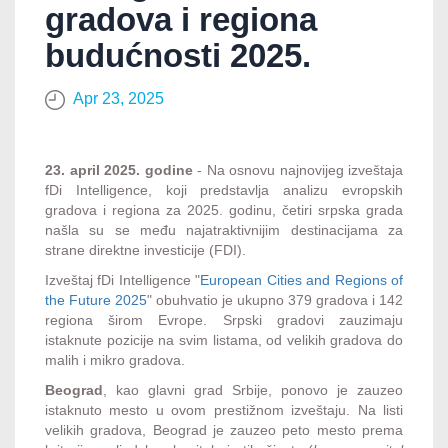
gradova i regiona
budućnosti 2025.
Apr 23, 2025
23. april 2025. godine
- Na osnovu najnovijeg izveštaja
fDi Intelligence, koji predstavlja analizu evropskih
gradova i regiona za 2025. godinu, četiri srpska grada
našla su se među najatraktivnijim destinacijama za
strane direktne investicije (FDI).
Izveštaj fDi Intelligence "
European Cities and Regions of
the Future 2025
" obuhvatio je ukupno 379 gradova i 142
regiona širom Evrope. Srpski gradovi zauzimaju
istaknute pozicije na svim listama, od velikih gradova do
malih i mikro gradova.
Beograd
, kao glavni grad Srbije, ponovo je zauzeo
istaknuto mesto u ovom prestižnom izveštaju. Na listi
velikih gradova, Beograd je zauzeo peto mesto prema