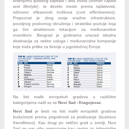
kriterijumu ljudskog kapitala i stila života (
human capital
and lifestyle
), te deveto mesto prema isplativosti,
odnosno efikasnosti troškova (
cost effectiveness
).
Prepoznat je zbog svoje snažne infrastrukture,
povoljnog poslovnog okruženja i strateške pozicije koja
ga čini atraktivnom lokacijom za međunarodne
investitore. Beograd je godinama unazad idealna
destinacija za sektor usluga i međunarodne kompanije
koje traže prilike za širenje u jugoistočnoj Evropi.
Na listi malih evropskuh gradova u različitim
kategorijama našli su se
Novi Sad
i
Kragujevac
.
Novi Sad
je šesti na listi malih evropskih gradova
budućnosti prema pogodnosti za poslovanje (
business
friendliness
). Kao drugi po veličini grad u zemlji, Novi
Sad se sve više prepoznaje kao centar za tehnološke