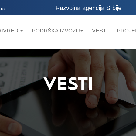
Razvojna agencija Srbije
.rs
IVREDI
PODRŠKA IZVOZU
VESTI
PROJE
VESTI