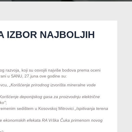
A IZBOR NAJBOLJIH
og razvoja, koji su osvojili najviše bodova prema oceni
brani u SANU, 27.juna ove godine su:
evcu,
„Korišćenje prirodnog izvorišta mineralne vode
Korišćenje deponijskog gasa za proizvodnju električne
ko"
;
rivremenim sedištem u Kosovskoj Mitrovici
„Ispitivanja terena
je ekonomskih efekata RA Vrška Čuka primenom novog
a“
;