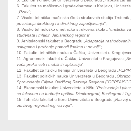
6. Fakultet za mašinstvo i građevinarstvo u Kraljevu, Univerz
,,Rzav"
;
7. Visoko tehnička mašinska škola strukovnih studija Trstenik
povećanja direktnog i indirektnog zapošljavanja“
;
8. Visoko tehnološko umetnička strukovna škola
„Turistička v
studenata i mladih Jablaničkog regiona“
;
9. Arhitektonski fakultet u Beogradu
„Adaptacija rashodovanih
uslugama i pružanje pomoći ljudima u nevolji“
;
10. Fakultet tehničkih nauka u Čačku, Univerzitet u Kragujev
11. Agronomski fakultet u Čačku, Univerzitet u Kragujevcu
„Sis
voća preko veb i mobilnih aplikacija“
;
12. Fakultet za fizičku hemiju Univerziteta u Beogradu
„PEPIR 
13. Fakultet političkih nauka Univerziteta u Beogradu
„Obrazov
Sprovođenje Ciljeva Održivog Razvoja Regiona ("OPPPA!SC
14. Ekonomski fakultet Univerziteta u Nišu
"Proizvodnja i plasm
sa fokusom na teritorije opština Dimitrovgrad, Bosilegrad i Trg
15. Tehnički fakultet u Boru Univerziteta u Beogradu
„Razvoj e
održivog regionalnog razvoja“
.