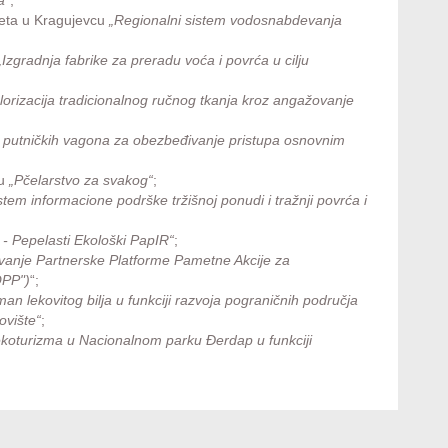
iteta u Kragujevcu
„Regionalni sistem vodosnabdevanja
„Izgradnja fabrike za preradu voća i povrća u cilju
alorizacija tradicionalnog ručnog tkanja kroz angažovanje
 putničkih vagona za obezbeđivanje pristupa osnovnim
cu
„Pčelarstvo za svakog“
;
tem informacione podrške tržišnoj ponudi i tražnji povrća i
- Pepelasti Ekološki PapIR“
;
anje Partnerske Platforme Pametne Akcije za
OPP")
“;
an lekovitog bilja u funkciji razvoja pograničnih područja
ovište“
;
koturizma u Nacionalnom parku Đerdap u funkciji