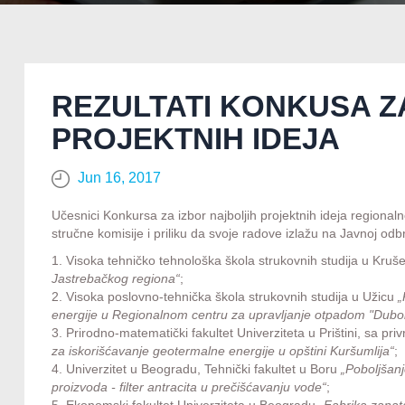
REZULTATI KONKUSA Z
PROJEKTNIH IDEJA
Jun 16, 2017
Učesnici Konkursa za izbor najboljih projektnih ideja regionaln
stručne komisije i priliku da svoje radove izlažu na Javnoj od
1. Visoka tehničko tehnološka škola strukovnih studija u Kruš
Jastrebačkog regiona“
;
2. Visoka poslovno-tehnička škola strukovnih studija u Užicu
„
energije u Regionalnom centru za upravljanje otpadom "Dubo
3. Prirodno-matematički fakultet Univerziteta u Prištini, sa p
za iskorišćavanje geotermalne energije u opštini Kuršumlija“
;
4. Univerzitet u Beogradu, Tehnički fakultet u Boru
„Poboljšan
proizvoda - filter antracita u prečišćavanju vode“
;
5. Ekonomski fakultet Univerziteta u Beogradu
„Fabrika zanat