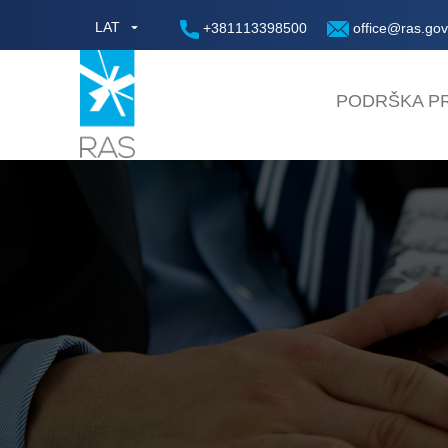
LAT
+381113398500
office@ras.gov
PODRŠKA PR