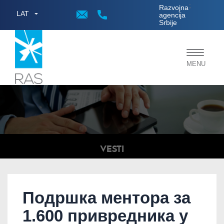
;
Razvojna
LAT
agencija
Srbije
Toggle
MENU
navigat
VESTI
Подршка ментора за
1.600 привредника у