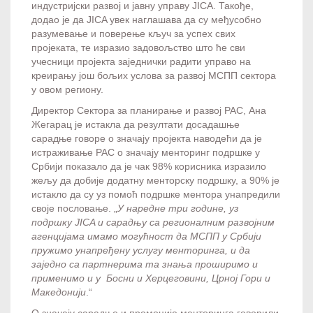
индустријски развој и јавну управу JICA. Такође,
додао је да JICA увек наглашава да су међусобно
разумевање и поверење кључ за успех свих
пројеката, те изразио задовољство што ће сви
учесници пројекта заједнички радити управо на
креирању још бољих услова за развој МСПП сектора
у овом региону.
Директор Сектора за планирање и развој РАС, Ана
Жегарац је истакла да резултати досадашње
сарадње говоре о значају пројекта наводећи да је
истраживање РАС о значају менторинг подршке у
Србији показало да је чак 98% корисника изразило
жељу да добије додатну менторску подршку, а 90% је
истакло да су уз помоћ подршке ментора унапредили
своје пословање. „
У наредне три године, уз
подршку JICA и сарадњу са регионалним развојним
агенцијама имамо могућност да МСПП у Србији
пружимо унапређену услугу менторинга, и да
заједно са партнерима та знања проширимо и
применимо и у Босни и Херцеговини, Црној Гори и
Македонији
.“
О значају сарадње и промоције менторинга говорили