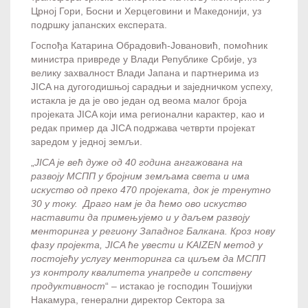
Црној Гори, Босни и Херцеговини и Македонији, уз
подршку јапанских експерата.
Госпођа Катарина Обрадовић-Јовановић, помоћник
министра привреде у Влади Републике Србије, уз
велику захвалност Влади Јапана и партнерима из
JICA на дугогодишњoј сарадњи и заједничком успеху,
истакла је да је ово један од веома малог броја
пројеката JICA који има регионални карактер, као и
редак пример да JICA подржава четврти пројекат
заредом у једној земљи.
„
JICA је већ дуже од 40 година ангажована на
развоју МСПП у бројним земљама света и има
искуство од преко 470 пројеката, док је тренутно
30 у току. Драго нам је да ћемо ово искуство
наставити да примењујемо и у даљем развоју
менторинга у региону Западног Балкана. Кроз нову
фазу пројекта, JICA ће увести и KAIZEN метод у
постојећу услугу менторинга са циљем да МСПП
уз контролу квалитета унапреде и сопствену
продуктивност
“ – истакао је господин Тошијуки
Накамура, генерални директор Сектора за