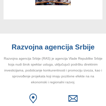
Razvojna agencija Srbije
Razvojna agencija Srbije (RAS) je agencija Vlade Republike Srbije
koja nudi širok spektar usluga, uključujući podršku direktnim
investicijama, podsticanje konkurentnosti i promociju izvoza, kao i
sprovođenje projekata koji imaju pozitivne efekte na na
ekonomski i regionalni razvoj.