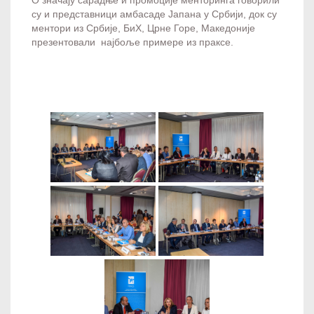
су и представници амбасаде Јапана у Србији, док су
ментори из Србије, БиХ, Црне Горе, Македоније
презентовали најбоље примере из праксе.