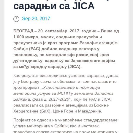
сарадњи са ЈICA
Sep 20, 2017
БЕОГРАД – 20. септембaр, 2017. године – Више од
1.600 микро, малих, средњих предузећа и
предузетника је кроз програме Развојне агенције
Србије (РАС) добило подршку ментора у
пословању, по методологији развијеној кроз
дугогодишњу сарадњу са Јапанском агенцијом
за међународну сарадњу (JICA).
Као резултат вишегодишње успешне сарадње, данас
је у Београду свечано обележен и њен наставак и то
кроз пројекат „
Успостављање и промоција
менторинг услуге за МСПП у земљама Западног
Балкана, фаза 2, 2017-2020
“, који ће РАС и JICA
реализовати са развојним агенцијама из Босне и
Херцеговине (БиХ), Црне Горе и Македоније.
Пројекат се односи на унапређење стандардизоване
услуге менторинга у Србији, као и наставак
трансфера српске експертизе на пољу менторинга у