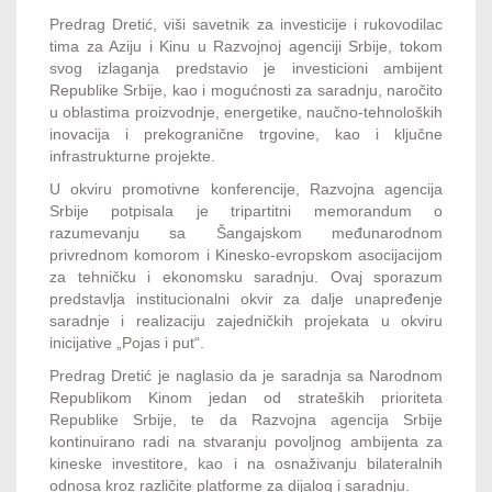
Predrag Dretić, viši savetnik za investicije i rukovodilac
tima za Aziju i Kinu u Razvojnoj agenciji Srbije, tokom
svog izlaganja predstavio je investicioni ambijent
Republike Srbije, kao i mogućnosti za saradnju, naročito
u oblastima proizvodnje, energetike, naučno-tehnoloških
inovacija i prekogranične trgovine, kao i ključne
infrastrukturne projekte.
U okviru promotivne konferencije, Razvojna agencija
Srbije potpisala je tripartitni memorandum o
razumevanju sa Šangajskom međunarodnom
privrednom komorom i Kinesko-evropskom asocijacijom
za tehničku i ekonomsku saradnju. Ovaj sporazum
predstavlja institucionalni okvir za dalje unapređenje
saradnje i realizaciju zajedničkih projekata u okviru
inicijative „Pojas i put“.
Predrag Dretić je naglasio da je saradnja sa Narodnom
Republikom Kinom jedan od strateških prioriteta
Republike Srbije, te da Razvojna agencija Srbije
kontinuirano radi na stvaranju povoljnog ambijenta za
kineske investitore, kao i na osnaživanju bilateralnih
odnosa kroz različite platforme za dijalog i saradnju.