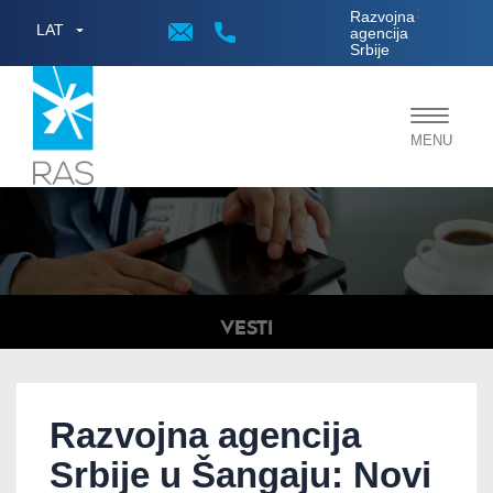
;
Razvojna
LAT
agencija
Srbije
Toggle
MENU
navigat
VESTI
Razvojna agencija
Srbije u Šangaju: Novi