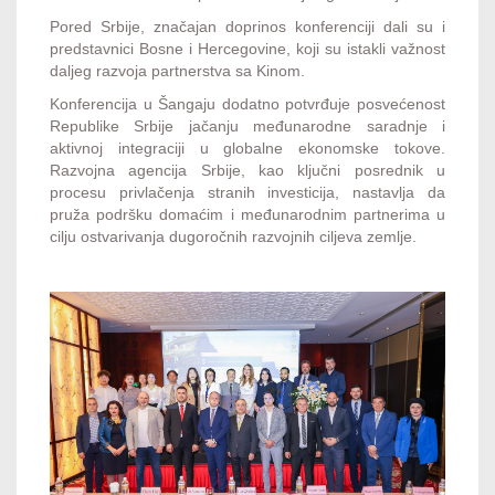
Pored Srbije, značajan doprinos konferenciji dali su i
predstavnici Bosne i Hercegovine, koji su istakli važnost
daljeg razvoja partnerstva sa Kinom.
Konferencija u Šangaju dodatno potvrđuje posvećenost
Republike Srbije jačanju međunarodne saradnje i
aktivnoj integraciji u globalne ekonomske tokove.
Razvojna agencija Srbije, kao ključni posrednik u
procesu privlačenja stranih investicija, nastavlja da
pruža podršku domaćim i međunarodnim partnerima u
cilju ostvarivanja dugoročnih razvojnih ciljeva zemlje.