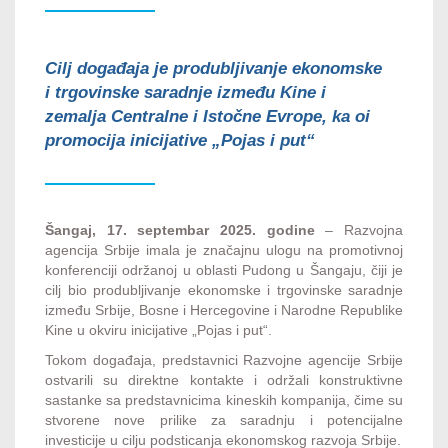
Cilj događaja je produbljivanje ekonomske
i trgovinske saradnje između Kine i
zemalja Centralne i Istočne Evrope, ka oi
promocija inicijative „Pojas i put“
Šangaj, 17. septembar 2025. godine
– Razvojna
agencija Srbije imala je značajnu ulogu na promotivnoj
konferenciji održanoj u oblasti Pudong u Šangaju, čiji je
cilj bio produbljivanje ekonomske i trgovinske saradnje
između Srbije, Bosne i Hercegovine i Narodne Republike
Kine u okviru inicijative „Pojas i put“.
Tokom događaja, predstavnici Razvojne agencije Srbije
ostvarili su direktne kontakte i održali konstruktivne
sastanke sa predstavnicima kineskih kompanija, čime su
stvorene nove prilike za saradnju i potencijalne
investicije u cilju podsticanja ekonomskog razvoja Srbije.