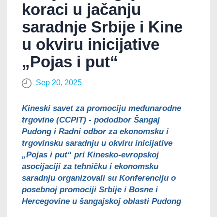
koraci u jačanju
saradnje Srbije i Kine
u okviru inicijative
„Pojas i put“
Sep 20, 2025
Kineski savet za promociju međunarodne
trgovine (CCPIT) - pododbor Šangaj
Pudong i Radni odbor za ekonomsku i
trgovinsku saradnju u okviru inicijative
„Pojas i put“ pri Kinesko-evropskoj
asocijaciji za tehničku i ekonomsku
saradnju organizovali su Konferenciju o
posebnoj promociji Srbije i Bosne i
Hercegovine u šangajskoj oblasti Pudong