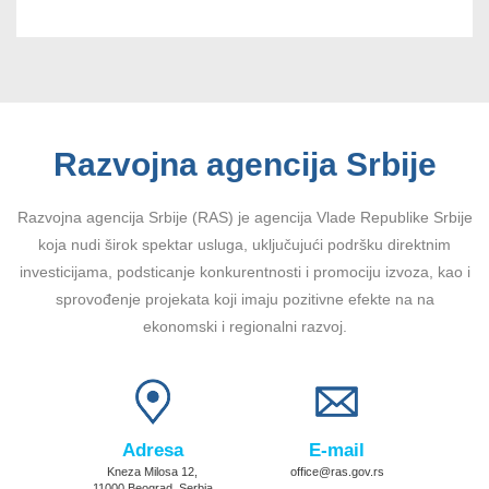
Razvojna agencija Srbije
Razvojna agencija Srbije (RAS) je agencija Vlade Republike Srbije
koja nudi širok spektar usluga, uključujući podršku direktnim
investicijama, podsticanje konkurentnosti i promociju izvoza, kao i
sprovođenje projekata koji imaju pozitivne efekte na na
ekonomski i regionalni razvoj.
Adresa
E-mail
Kneza Milosa 12,
office@ras.gov.rs
11000 Beograd, Serbia