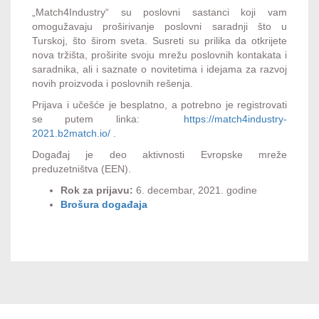
„Match4Industry“ su poslovni sastanci koji vam
omogužavaju proširivanje poslovni saradnji što u
Turskoj, što širom sveta. Susreti su prilika da otkrijete
nova tržišta, proširite svoju mrežu poslovnih kontakata i
saradnika, ali i saznate o novitetima i idejama za razvoj
novih proizvoda i poslovnih rešenja.
Prijava i učešće je besplatno, a potrebno je registrovati
se putem linka:
https://match4industry-
2021.b2match.io/
.
Događaj je deo aktivnosti Evropske mreže
preduzetništva (EEN).
Rok za prijavu:
6. decembar, 2021. godine
Brošura događaja