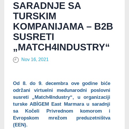
SARADNJE SA
TURSKIM
KOMPANIJAMA – B2B
SUSRETI
„MATCH4INDUSTRY“
Nov 16, 2021
Od 8. do 9. decembra ove godine biće
održani virtuelni međunarodni poslovni
susreti „Match4Industry“, u organizaciji
turske ABİGEM East Marmara u saradnji
sa Kočeli Privrednom komorom i
Evropskom mrežom preduzetništva
(EEN).