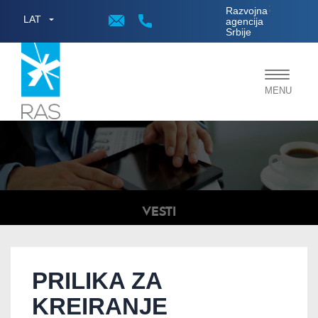
;
Razvojna
LAT
agencija
Srbije
Toggle
MENU
navigat
VESTI
PRILIKA ZA
KREIRANJE