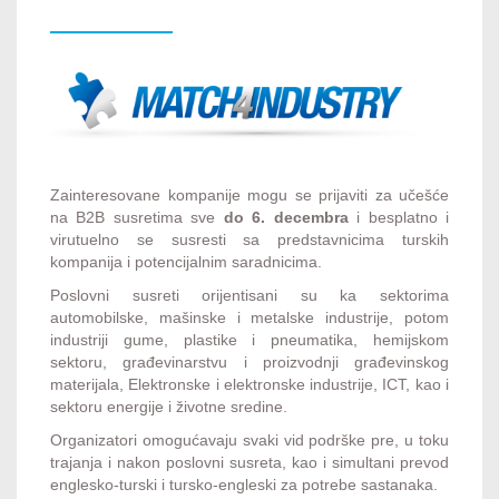
Zainteresovane kompanije mogu se prijaviti za učešće
na B2B susretima sve
do 6. decembra
i besplatno i
virutuelno se susresti sa predstavnicima turskih
kompanija i potencijalnim saradnicima.
Poslovni susreti orijentisani su ka sektorima
automobilske, mašinske i metalske industrije, potom
industriji gume, plastike i pneumatika, hemijskom
sektoru, građevinarstvu i proizvodnji građevinskog
materijala, Elektronske i elektronske industrije, ICT, kao i
sektoru energije i životne sredine.
Organizatori omogućavaju svaki vid podrške pre, u toku
trajanja i nakon poslovni susreta, kao i simultani prevod
englesko-turski i tursko-engleski za potrebe sastanaka.