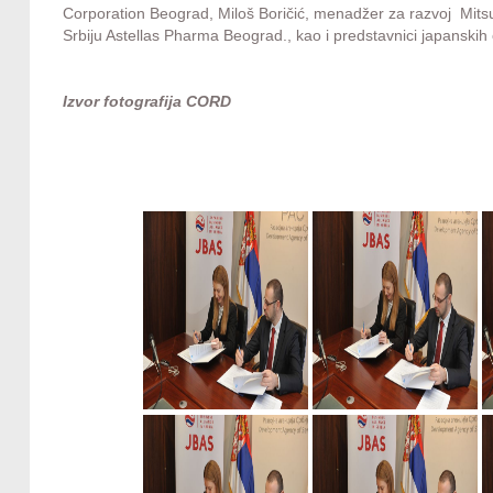
Corporation Beograd, Miloš Boričić, menadžer za razvoj Mits
Srbiju Astellas Pharma Beograd., kao i predstavnici japanskih
Izvor fotografija CORD