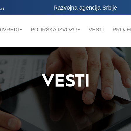
Razvojna agencija Srbije
.rs
IVREDI
PODRŠKA IZVOZU
VESTI
PROJE
VESTI