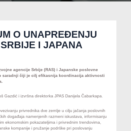
UM O UNAPREĐENJU
SRBIJE I JAPANA
zvojne agencije Srbije (RAS) i Japanske poslovne
radnji čiji je cilj efikasnija koordinacija aktivnosti
a.
š Gazdić i izvršna direktorka JPAS Danijela Čabarkapa.
ezivanju privrednika dve zemlje u cilju jačanja poslovnih
ičkih događaja namenjenih razmeni iskustava, informisanju
im ekonomskim pokazateljima i privrednim trendovima,
apanske kompanije i pružanje podrške pri poslovanju