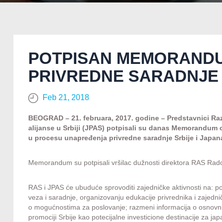
POTPISAN MEMORAND
PRIVREDNE SARADNJE 
Feb 21, 2018
BEOGRAD – 21. februara, 2017. godine – Predstavnici Ra
alijanse u Srbiji (JPAS) potpisali su danas Memorandum o sa
u procesu unapređenja privredne saradnje Srbije i Japan
Memorandum su potpisali vršilac dužnosti direktora RAS Rado
RAS i JPAS će ubuduće sprovoditi zajedničke aktivnosti na: pov
veza i saradnje, organizovanju edukacije privrednika i zajedn
o mogućnostima za poslovanje; razmeni informacija o osnovn
promociji Srbije kao potecijalne investicione destinacije za j