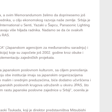
ama, a ovim Memorandumom želimo da doprinesemo još
vrednika, u cilju ekonomskog razvoja naše zemlje. Srbija je
 International u Senti, Yazaki u Šapcu, Panasonic Lighting
javaju više hiljada radnika. Nadamo se da će ovakvih
ra RAS.
„JICA“ (Japanskom agencijom za međunarodnu saradnju) i
cija) koje su započete još 2002. godine kroz obuke i
mplementaciju zajedničkih projekata.
sa japanskom poslovnom kulturom, sa ciljem prenošenja
oju obe institucije imaju sa japanskim organizacijama
ke malim i srednjim preduzećima, biće dodatno učvršćena i
apanskih poslovnih krugova udruženih u okviru JPAS, što
m rastu japanske poslovne zajednice u Srbiji“, ocenila je
aoki Tsukada, koji je direktor predstavništva Mitsubishi