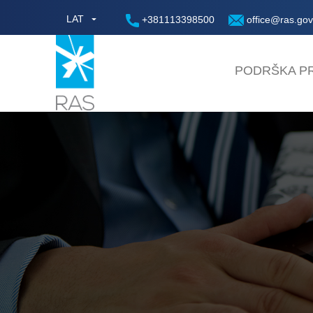
LAT
+381113398500
office@ras.gov
PODRŠKA PR