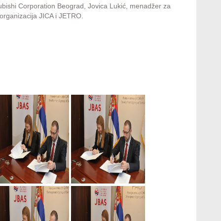
ubishi Corporation Beograd, Jovica Lukić, menadžer za
 organizacija JICA i JETRO.