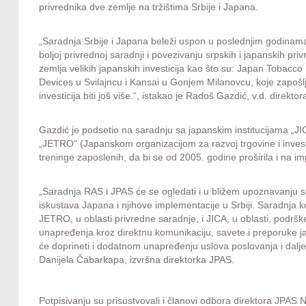
privrednika dve zemlje na tržištima Srbije i Japana.
„Saradnja Srbije i Japana beleži uspon u poslednjim godin
boljoj privrednoj saradnji i povezivanju srpskih i japanskih pri
zemlja velikih japanskih investicija kao što su: Japan Tobacco
Devices u Svilajncu i Kansai u Gonjem Milanovcu, koje zapošl
investicija biti još više.“, istakao je Radoš Gazdić, v.d. direkto
Gazdić je podsetio na saradnju sa japanskim institucijama 
„JETRO“ (Japanskom organizacijom za razvoj trgovine i investi
treninge zaposlenih, da bi se od 2005. godine proširila i na i
„Saradnja RAS i JPAS će se ogledati i u bližem upoznavanju 
iskustava Japana i njihove implementacije u Srbiji. Saradnja k
JETRO, u oblasti privredne saradnje, i JICA, u oblasti, podrš
unapređenja kroz direktnu komunikaciju, savete i preporuke j
će doprineti i dodatnom unapređenju uslova poslovanja i dalje
Danijela Čabarkapa, izvršna direktorka JPAS.
Potpisivanju su prisustvovali i članovi odbora direktora JPAS N