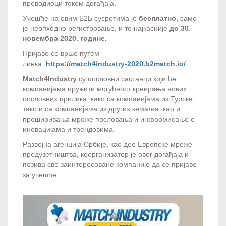
преводиоци током догађаја.
Учешће на овим Б2Б сусретима је
бесплатно,
само
је неопходно регистровање, и то најкасније
до 30.
новембра 2020. године.
Пријаве се врше путем
линка:
https://match4industry-2020.b2match.io/
Match4Industry
су пословни састанци који ће
компанијама пружити могућност креирања нових
пословних прилика, како са компанијама из Турске,
тако и са компанијама из других земаља, као и
проширивања мреже пословања и информисање о
иновацијама и трендовима.
Развојна агенција Србије, као део Европске мреже
предузетништва, коорганизатор је овог догађаја и
позива све заинтересоване компаније да се пријаве
за учешће.