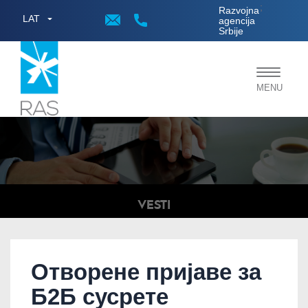
;
Razvojna
LAT
agencija
Srbije
Toggle
MENU
navigat
VESTI
Отворене пријаве за
Б2Б сусрете