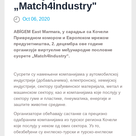
„Match4Industry"
Oct 06, 2020
ABİGEM East Marmara, у сарадњи са Кочели
Привредном комором и Европском мрежом
предузетништва, 2. децембра ове године
организује виртуелне међународне пословне
сусрете „Match4Industry“.
Сусрети су намењени компанијама у аутомобилској
индустрији (добављачима), електронској, хемијској
индустрији, сектору грађевинског материјала, метал и
машинском сектору, као и компанијама које послују у
сектору гуме и пластике, пнеуматика, енергије и
заштите животне средине.
Организатори обећавају састанке са прецизно
одабраним компанијама из турског региона Кочели
које послују у неком од ових сектора. Уз то,
обезбеђени су енглеско-турски и турско-енглески