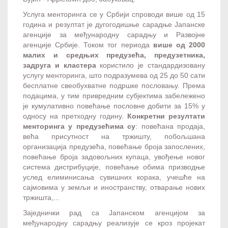
Услуга менторинга се у Србији спроводи више од 15
година и резултат је дугогодишње сарадње Јапанске
агенције за међународну сарадњу и Развојне
агенције Србије. Током тог периода
више од 2000
малих и средњих предузећа, предузетника,
задруга и кластера
користило је стандардизовану
услугу менторинга, што подразумева од 25 до 50 сати
бесплатне свеобухватне подршке пословању. Према
подацима, у тим привредним субјектима забележено
је кумулативно повећање пословне добити за 15% у
односу на претходну годину.
Конкретни резултати
менторинга у предузећима су
: повећана продаја,
већа присутност на тржишту, побољшана
организација предузећа, повећање броја запослених,
повећање броја задовољних купаца, увођење новог
система дистрибуције, повећање обима призводње
услед елиминисања сувишних корака, учешће на
сајмовима у земљи и иностранству, отварање нових
тржишта,...
Заједнички рад са Јапанском агенцијом за
међународну сарадњу реализује се кроз пројекат