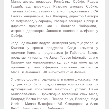
Министарства привреде Републике Србије; Радош
Газдић, в.д. директора Развојне агенције Србије;
Такаши Хибино, заменик сталног представника JICA
Балкан канцеларије; Ана Жегарац, директор Сектора
за међународну сарадњу Развојне агенције Србије
и
директор пројекта, као
и Данијела Чабаркапа,
извршна директорка Јапанске пословне алијансе у
Србији.
Један од важних модула менторинг услуге је увођење
Каизена у српска предузећа. Своја искуства у
примени Каизена представила је Габриела Захан,
представник компаније Japan Tobaco International, а о
Каизену као корпоративној култури која може да се
примени у свим сферама половања говорио је
Масаши Јаманака, JICA консултант из Јапана.
У оквиру форума, одржана је и панел дискусија чији
су учесници били представници компанија које су
дугогодишњи корисници менторинг услуге: Сања
Милосављевић - Производња тестенина Wаw Miloš,
Београд; Весна Његић - Пекара Кључ, Београд; Маја
Илић - Милан Благојевић АД, Смедерево и Ален
Вујић - Appletown доо, Јабуковац.