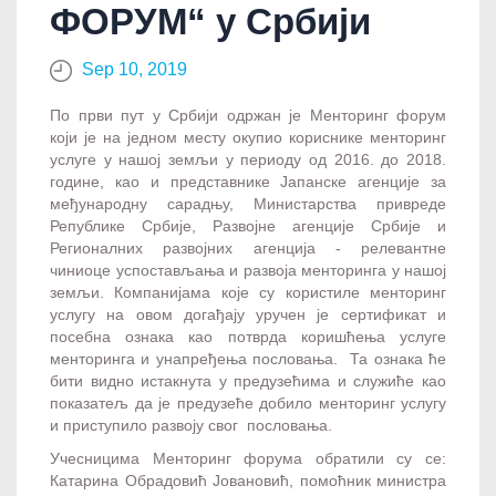
ФОРУМ“ у Србији
Sep 10, 2019
По први пут у Србији одржан је Менторинг форум
који је на једном месту окупио кориснике менторинг
услуге у нашој земљи у периоду од 2016. до 2018.
године, као и представнике Јапанске агенције за
међународну сарадњу, Министарства привреде
Републике Србије, Развојне агенције Србије и
Регионалних развојних агенција - релевантне
чиниоце успостављања и развоја менторинга у нашој
земљи. Компанијама које су користиле менторинг
услугу на овом догађају уручен је сертификат и
посебна ознака као потврда коришћења услуге
менторинга и унапређења пословања. Та ознака ће
бити видно истакнута у предузећима и служиће као
показатељ да је предузеће добило менторинг услугу
и приступило развоју свог пословања.
Учесницима Менторинг форума обратили су се:
Катарина Обрадовић Јовановић, помоћник министра