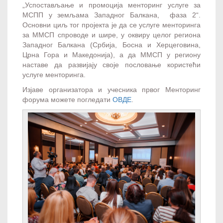
„Успостављање и промоција менторинг услуге за
МСПП у земљама Западног Балкана, фаза 2“.
Основни циљ тог пројекта је да се услуге менторинга
за ММСП спроводе и шире, у оквиру целог региона
Западног Балкана (Србија, Босна и Херцеговина,
Црна Гора и Македонија), а да ММСП у региону
наставе да развијају своје пословање користећи
услуге менторинга.
Изјаве организатора и учесника првог Менторинг
форума можете погледати
ОВДЕ
.