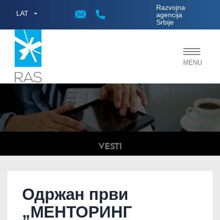
;
Razvojna
LAT
agencija
Srbije
Toggle
MENU
navigat
VESTI
Одржан први
„МЕНТОРИНГ