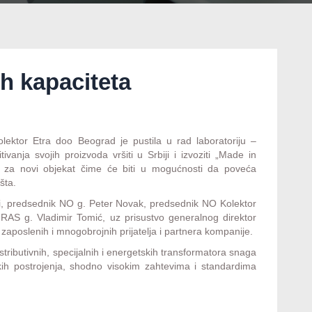
h kapaciteta
ektor Etra doo Beograd je pustila u rad laboratoriju –
vanja svojih proizvoda vršiti u Srbiji i izvoziti „Made in
c za novi objekat čime će biti u mogućnosti da poveća
šta.
fi, predsednik NO g. Peter Novak, predsednik NO Kolektor
 RAS g. Vladimir Tomić, uz prisustvo generalnog direktor
aposlenih i mnogobrojnih prijatelja i partnera kompanije.
tributivnih, specijalnih i energetskih transformatora snaga
h postrojenja, shodno visokim zahtevima i standardima