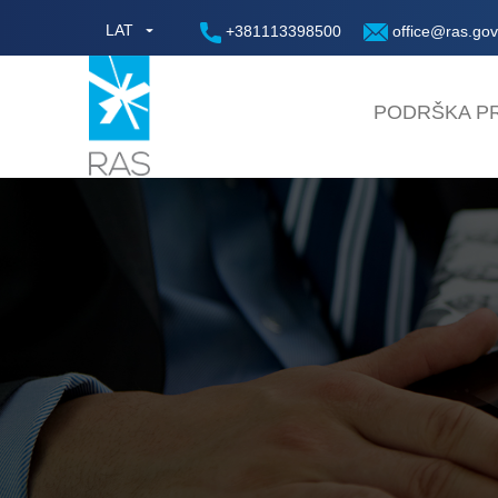
LAT
+381113398500
office@ras.gov
PODRŠKA PR