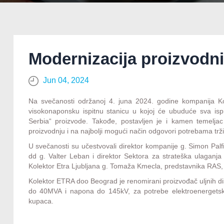
Modernizacija proizvodni
Jun 04, 2024
Na svečanosti održanoj 4. juna 2024. godine kompanija Kol
visokonaponsku ispitnu stanicu u kojoj će ubuduće sva ispiti
Serbia“ proizvode. Takođe, postavljen je i kamen temelja
proizvodnju i na najbolji mogući način odgovori potrebama trži
U svečanosti su učestvovali direktor kompanije g. Simon Pal
dd g. Valter Leban i direktor Sektora za strateška ulaganja
Kolektor Etra Ljubljana g. Tomaža Kmecla, predstavnika RAS, z
Kolektor ETRA doo Beograd je renomirani proizvođač uljnih dis
do 40MVA i napona do 145kV, za potrebe elektroenergetski
kupaca.