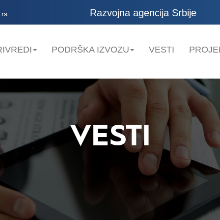
Razvojna agencija Srbije
.rs
IVREDI
PODRŠKA IZVOZU
VESTI
PROJE
VESTI