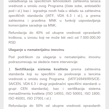
usklađivanja sa specifičnim tehnološkim zahtevima lanaca
vrednosti u smislu ovog Programa (čiste sobe, antistatički
pod i sl.) kao i izgradnja novih hala u skladu sa zahtevima
specifičnih standarda (IATF, VDA 6.3 i sl.), a prema
zahtevima i pravilima MNK u funkciji uspostavljanja
komercijalne saradnje sa MNK;
Refundacija do 40% od ukupne vrednosti opravdanih
troškova, u iznosu koji ne može biti veći od 7.000.000,00
RSD.
Ulaganje u nematerijalnu imovinu
Pod podrškom za ulaganje u nematerijalnu imovinu
podrazumevaju se sledeće mere intervencije:
1.
Sertifikacija sistema kvaliteta
prema zahtevima
standarda koji su specifični za poslovanje u lancima
vrednosti u smislu ovog Programa (IATF16949/IRIS/CE-
3A/CEN, VDA 6.3 i drugi pojedinačni specifični standardi u
grupi CEN standarda), kao i sertifikacija sistema
menadžmenta kvaliteta (ISO 14001, ISO 50001, ISO 1800,
ISO 45001, ISO 27001 i sl.)
Refundacija do 50% od ukupne vrednosti opravdanih