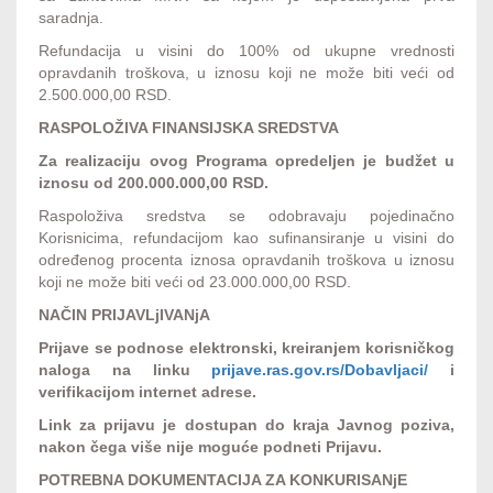
saradnja.
Refundacija u visini do 100% od ukupne vrednosti
opravdanih troškova, u iznosu koji ne može biti veći od
2.500.000,00 RSD.
RASPOLOŽIVA FINANSIJSKA SREDSTVA
Za realizaciju ovog Programa opredeljen je budžet u
iznosu od 200.000.000,00 RSD.
Raspoloživa sredstva se odobravaju pojedinačno
Korisnicima, refundacijom kao sufinansiranje u visini do
određenog procenta iznosa opravdanih troškova u iznosu
koji ne može biti veći od 23.000.000,00 RSD.
NAČIN PRIJAVLjIVANjA
Prijave se podnose elektronski, kreiranjem korisničkog
naloga na linku
prijave.ras.gov.rs/Dobavljaci/
i
verifikacijom internet adrese.
Link za prijavu je dostupan do kraja Javnog poziva,
nakon čega više nije moguće podneti Prijavu.
POTREBNA DOKUMENTACIJA ZA KONKURISANjE