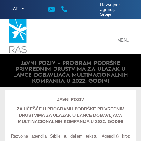
;
Razvojna
LAT
agencija
Srbije
Toggle
MENU
navigat
JAVNI POZIV - PROGRAM PODRŠKE
PRIVREDNIM DRUŠTVIMA ZA ULAZAK U
LANCE DOBAVLJAČA MULTINACIONALNIH
KOMPANIJA U 2022. GODINI
JAVNI POZIV
ZA UČEŠĆE U PROGRAMU PODRŠKE PRIVREDNIM
DRUŠTVIMA ZA ULAZAK U LANCE DOBAVLjAČA
MULTINACIONALNIH KOMPANIJA U 2022. GODINI
Razvojna agencija Srbije (u daljem tekstu: Agencija) kroz