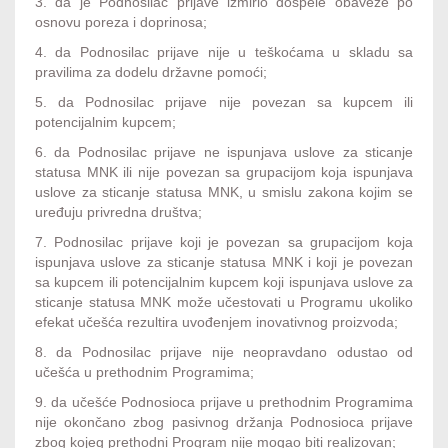
3. da je Podnosilac prijave izmirio dospele obaveze po
osnovu poreza i doprinosa;
4. da Podnosilac prijave nije u teškoćama u skladu sa
pravilima za dodelu državne pomoći;
5. da Podnosilac prijave nije povezan sa kupcem ili
potencijalnim kupcem;
6. da Podnosilac prijave ne ispunjava uslove za sticanje
statusa MNK ili nije povezan sa grupacijom koja ispunjava
uslove za sticanje statusa MNK, u smislu zakona kojim se
uređuju privredna društva;
7. Podnosilac prijave koji je povezan sa grupacijom koja
ispunjava uslove za sticanje statusa MNK i koji je povezan
sa kupcem ili potencijalnim kupcem koji ispunjava uslove za
sticanje statusa MNK može učestovati u Programu ukoliko
efekat učešća rezultira uvođenjem inovativnog proizvoda;
8. da Podnosilac prijave nije neopravdano odustao od
učešća u prethodnim Programima;
9. da učešće Podnosioca prijave u prethodnim Programima
nije okončano zbog pasivnog držanja Podnosioca prijave
zbog kojeg prethodni Program nije mogao biti realizovan;