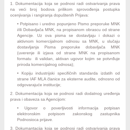
1. Dokumentacija koja se podnosi radi ostvarivanja prava
na veći broj bodova prilikom sprovođenja postupka
ocenjivanja i rangiranja dopuštenih Prijava:
• Potpisano i uredno popunjeno Pismo preporuke MNK
i/ili Dobavljača MNK, na propisanom obrascu od strane
Agencije. Uz ova pisma se dostavljaju i dokazi o
aktivnom komercijalnom odnosu sa MNK, u slučaju
dostavljanja Pisma preporuke dobavljača MNK
(uverenje ili izjava od strane MNK na propisanom
formatu ili validan, aktivan ugovor kojim se potvrđuje
priroda komercijalnog odnosa);
• Kopiju industrijski specifičnih standarda izdatih od
strane IAF MLA članice za eksterne audite, odnosno od
odgovarajuće institucije;
2. Dokumentacija koja se podnosi radi dodatnog uređenja
prava i obaveza sa Agencijom:
• Ugovor o poverljivosti informacija potpisan
elektronskim potpisom zakonskog zastupnika
Podnosioca prijave.
3. Dokumantacija koja se podnosi radi ostvarivanja prava