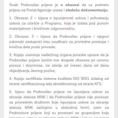
Svaki Podnosilac prijave je
u obavezi
da uz podnetu
prijavu na Portal Agencije unese i
sledeću dokumentaciju
:
1. Obrazac 2 – Izjava o ispunjenosti uslova i prihvatanju
uslova za učešće u Programu, koja je izdata pod punom
materijalnom i krivičnom odgovornošću;
2. Obrazac 3 – Izjava da Podnosilac prijave i njegovi
zakonski zastupnici nisu osuđivani za privredne prestupe i
krivična dela protiv privrede;
3. Kopiju uverenja nadležnog organa poreske uprave da je
Podnosilac prijave izmirio sve dospele obaveze po osnovu
poreza i doprinosa, ne starije od mesec dana od dana
objavljivanja Javnog poziva;
4. Kopiju sertifikata sistema kvaliteta ISO 9001 izdatog od
strane sertifikacionog tela akreditovanog od strane ATS;
5. Izjavu da Podnosilac prijave ne ispunjava uslove za
sticanje statusa MNK i da Podnosilac prijave nije povezan
sa privrednim društvom koje ispunjava uslove za sticanje
statusa MNK sačinjeno u slobodnoj formi, osim za
Podnosioce prijave koji su povezani sa grupacijom koja