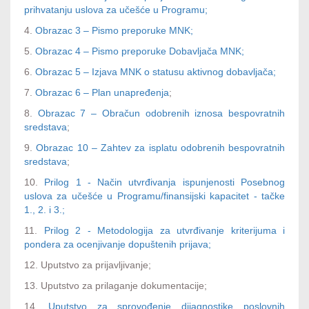
prihvatanju uslova za učešće u Programu;
4.
Obrazac 3 – Pismo preporuke MNK;
5.
Obrazac 4 – Pismo preporuke Dobavljača MNK;
6.
Obrazac 5 – Izjava MNK o statusu aktivnog dobavljača;
7.
Obrazac 6 – Plan unapređenja
;
8.
Obrazac 7 – Obračun odobrenih iznosa bespovratnih
sredstava
;
9.
Obrazac 10 – Zahtev za isplatu odobrenih bespovratnih
sredstava
;
10.
Prilog 1 - Način utvrđivanja ispunjenosti Posebnog
uslova za učešće u Programu/finansijski kapacitet - tačke
1., 2. i 3.;
11.
Prilog 2 - Metodologija za utvrđivanje kriterijuma i
pondera za ocenjivanje dopuštenih prijava;
12. Uputstvo za prijavljivanje;
13. Uputstvo za prilaganje dokumentacije;
14.
Uputstvo za sprovođenje dijagnostike poslovnih