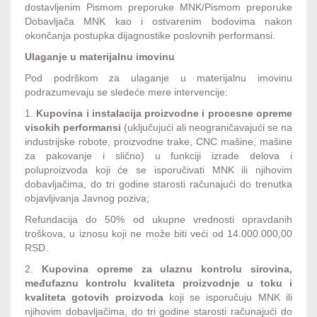
dostavljenim Pismom preporuke MNK/Pismom preporuke
Dobavljača MNK kao i ostvarenim bodovima nakon
okončanja postupka dijagnostike poslovnih performansi.
Ulaganje u materijalnu imovinu
Pod podrškom za ulaganje u materijalnu imovinu
podrazumevaju se sledeće mere intervencije:
1.
Kupovina i instalacija proizvodne i procesne opreme
visokih performansi
(uključujući ali neograničavajući se na
industrijske robote, proizvodne trake, CNC mašine, mašine
za pakovanje i slično) u funkciji izrade delova i
poluproizvoda koji će se isporučivati MNK ili njihovim
dobavljačima, do tri godine starosti računajući do trenutka
objavljivanja Javnog poziva;
Refundacija do 50% od ukupne vrednosti opravdanih
troškova, u iznosu koji ne može biti veći od 14.000.000,00
RSD.
2.
Kupovina opreme za ulaznu kontrolu sirovina,
međufaznu kontrolu kvaliteta proizvodnje u toku i
kvaliteta gotovih proizvoda
koji se isporučuju MNK ili
njihovim dobavljačima, do tri godine starosti računajući do