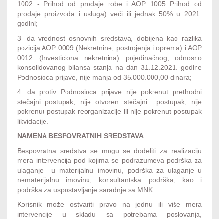
1002 - Prihod od prodaje robe i AOP 1005 Prihod od
prodaje proizvoda i usluga) veći ili jednak 50% u 2021.
godini;
3. da vrednost osnovnih sredstava, dobijena kao razlika
pozicija AOP 0009 (Nekretnine, postrojenja i oprema) i AOP
0012 (Investiciona nekretnina) pojedinačnog, odnosno
konsolidovanog bilansa stanja na dan 31.12.2021. godine
Podnosioca prijave, nije manja od 35.000.000,00 dinara;
4. da protiv Podnosioca prijave nije pokrenut prethodni
stečajni postupak, nije otvoren stečajni postupak, nije
pokrenut postupak reorganizacije ili nije pokrenut postupak
likvidacije.
NAMENA BESPOVRATNIH SREDSTAVA
Bespovratna sredstva se mogu se dodeliti za realizaciju
mera intervencija pod kojima se podrazumeva podrška za
ulaganje u materijalnu imovinu, podrška za ulaganje u
nematerijalnu imovinu, konsultantska podrška, kao i
podrška za uspostavljanje saradnje sa MNK.
Korisnik može ostvariti pravo na jednu ili više mera
intervencije u skladu sa potrebama poslovanja,