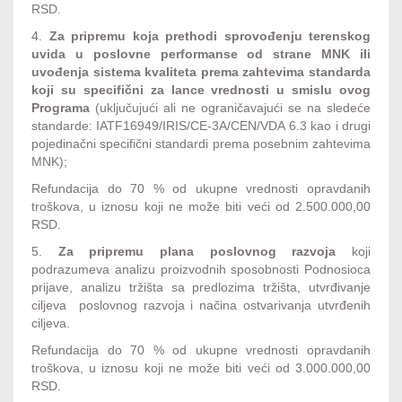
RSD.
4.
Za pripremu koja prethodi sprovođenju terenskog
uvida u poslovne performanse od strane MNK ili
uvođenja sistema kvaliteta prema zahtevima standarda
koji su specifični za lance vrednosti u smislu ovog
Programa
(uključujući ali ne ograničavajući se na sledeće
standarde: IATF16949/IRIS/CE-3A/CEN/VDA 6.3 kao i drugi
pojedinačni specifični standardi prema posebnim zahtevima
MNK);
Refundacija do 70 % od ukupne vrednosti opravdanih
troškova, u iznosu koji ne može biti veći od 2.500.000,00
RSD.
5.
Za pripremu plana poslovnog razvoja
koji
podrazumeva analizu proizvodnih sposobnosti Podnosioca
prijave, analizu tržišta sa predlozima tržišta, utvrđivanje
ciljeva poslovnog razvoja i načina ostvarivanja utvrđenih
ciljeva.
Refundacija do 70 % od ukupne vrednosti opravdanih
troškova, u iznosu koji ne može biti veći od 3.000.000,00
RSD.