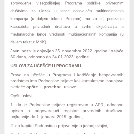
sprovođenje višegodišnjeg Programa podrške privrednim
društvima za ulazak u lance dobavljača multinacionalnih
kompanija (u daljem tekstu: Program) ima za cilj podizanje
kapaciteta privrednih društava u svrhu uključivanja u
međunarodne lance vrednosti multinacionalnih kompanija (u
daljem tekstu: MNK).
Javni poziv je objavljen 25. novembra 2022. godine i trajaće
60 dana, odnosno do 24.01.2023. godine.
USLOVI ZA UČEŠĆE U PROGRAMU
Pravo na učešće u Programu i korišćenje bespovratnih
sredstava ima Podnosilac prijave koji kumulativno ispunjava
sledeće
opšte
i
posebn
e uslove:
Opšti uslovi:
1. da je Podnosilac prijave registrovan u APR, odnosno
upisan u odgovarajući registar privrednih društava,
najkasnije do 1. januara 2019. godine;
2. da kapital Podnosioca prijave nije u javnoj svojini;