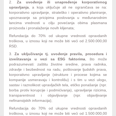
2.
Za uvođenje ili unapređenje korporativnog
upravljanja
, a koja uključuje ali ne ograničava se na:
korporativno upravljanje, strateško i operativno planiranje,
upoznavanje sa pricipima poslovanja u međunarodnim
lancima vrednosti u cilju povećanja obima plasmana
proizvoda i pronalaženje novih klijenata;
Refundacija do 70% od ukupne vrednosti opravdanih
troškova, u iznosu koji ne može biti veći od 2.500.000,00
RSD.
3.
Za uključivanje tj. uvođenje pravila, procedura i
izveštavanja u vezi sa ESG faktorima
, što može
podrazumevati: zaštitu životne sredine, prava radnika,
zdravlje i bezbednost na radu, poštovanje ljudskih prava,
korporativno upravljanje (strukture i procese kojima se
kompanije usmeravaju i kontrolišu) i s tim u vezi ulogu,
sastav i raznolikost upravljačkih tela, etičko ponašanje (npr.
borba protiv korupcije i podmićivanja), upravljanje rizicima,
transparentnost i objavljivanje (npr. objavljivanje
nefinansijskih informacija);
Refundacija do 70% od ukupne vrednosti opravdanih
troškova, u iznosu koji ne može biti veći od 1.500.000,00