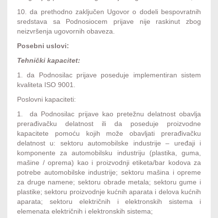
10. da prethodno zaključen Ugovor o dodeli bespovratnih
sredstava sa Podnosiocem prijave nije raskinut zbog
neizvršenja ugovornih obaveza.
Posebni uslovi:
Tehnički kapacitet:
1. da Podnosilac prijave poseduje implementiran sistem
kvaliteta ISO 9001.
Poslovni kapaciteti:
1. da Podnosilac prijave kao pretežnu delatnost obavlja
prerađivačku delatnost ili da poseduje proizvodne
kapacitete pomoću kojih može obavljati prerađivačku
delatnost u: sektoru automobilske industrije – uređaji i
komponente za automobilsku industriju (plastika, guma,
mašine / oprema) kao i proizvodnji etiketa/bar kodova za
potrebe automobilske industrije; sektoru mašina i opreme
za druge namene; sektoru obrade metala; sektoru gume i
plastike; sektoru proizvodnje kućnih aparata i delova kućnih
aparata; sektoru električnih i elektronskih sistema i
elemenata električnih i elektronskih sistema;