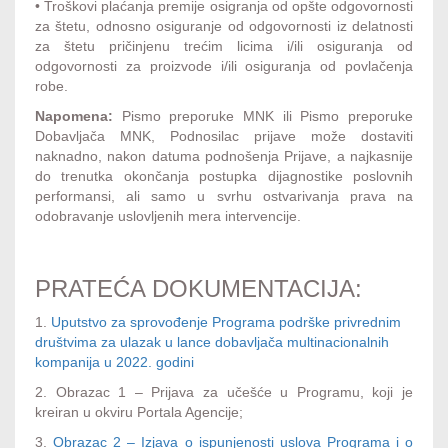
• Troškovi plaćanja premije osigranja od opšte odgovornosti
za štetu, odnosno osiguranje od odgovornosti iz delatnosti
za štetu pričinjenu trećim licima i/ili osiguranja od
odgovornosti za proizvode i/ili osiguranja od povlačenja
robe.
Napomena:
Pismo preporuke MNK ili Pismo preporuke
Dobavljača MNK, Podnosilac prijave može dostaviti
naknadno, nakon datuma podnošenja Prijave, a najkasnije
do trenutka okončanja postupka dijagnostike poslovnih
performansi, ali samo u svrhu ostvarivanja prava na
odobravanje uslovljenih mera intervencije.
PRATEĆA DOKUMENTACIJA:
1.
Uputstvo za sprovođenje Programa podrške privrednim
društvima za ulazak u lance dobavljača multinacionalnih
kompanija u 2022. godini
2. Obrazac 1 – Prijava za učešće u Programu, koji je
kreiran u okviru Portala Agencije;
3.
Obrazac 2 – Izjava o ispunjenosti uslova Programa i o