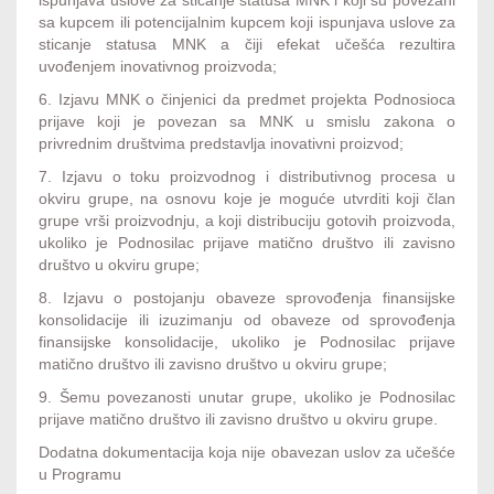
ispunjava uslove za sticanje statusa MNK i koji su povezani
sa kupcem ili potencijalnim kupcem koji ispunjava uslove za
sticanje statusa MNK a čiji efekat učešća rezultira
uvođenjem inovativnog proizvoda;
6. Izjavu MNK o činjenici da predmet projekta Podnosioca
prijave koji je povezan sa MNK u smislu zakona o
privrednim društvima predstavlja inovativni proizvod;
7. Izjavu o toku proizvodnog i distributivnog procesa u
okviru grupe, na osnovu koje je moguće utvrditi koji član
grupe vrši proizvodnju, a koji distribuciju gotovih proizvoda,
ukoliko je Podnosilac prijave matično društvo ili zavisno
društvo u okviru grupe;
8. Izjavu o postojanju obaveze sprovođenja finansijske
konsolidacije ili izuzimanju od obaveze od sprovođenja
finansijske konsolidacije, ukoliko je Podnosilac prijave
matično društvo ili zavisno društvo u okviru grupe;
9. Šemu povezanosti unutar grupe, ukoliko je Podnosilac
prijave matično društvo ili zavisno društvo u okviru grupe.
Dodatna dokumentacija koja nije obavezan uslov za učešće
u Programu