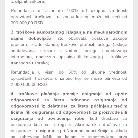
iz ciljanih sektora;
Refundacija u visini do 100% od ukupne vrednosti
opravdanih troškova, u iznosu koji ne može biti veći od
300.000,00 RSD.
3.
troškove samostalnog izlaganja na međunarodnom
sajmu dobavljača
, što obuhvata troškove zakupa
prostora, izrade štanda, troškove pratećih usluga (usluge
snabdevanja strujom i vodom, usluge snabdevanja
internetom, obavezna upisnina ili kotizacija) i troškove
transporta uzoraka;
Refundacija u visini do 50% od ukupne vrednosti
opravdanih troškova, u iznosu koji ne može biti veći od
2.000.000,00 RSD.
4.
troškove plaćanja premije osigranja od opšte
odgovornosti za štetu, odnosno osiguranje od
odgovornosti iz delatnosti za štetu pričinjenu trećim
licima i/ili osiguranja od odgovornosti za proizvode i/ili
osiguranja od povlačenja robe
, kod društava za
osiguranje koja su u registru Akcionarskih društava za
osiguranje i reosiguranje pri Narodnoj banci Srbije, u skladu
sa zahtevima MNK sa kojom je uspostavljena prva