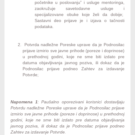
početnike u poslovanju” i usluge mentoringa,
zaokružuje savetodavne usluge i
specijalizovane obuke koje želi da dobije;
Sastavni deo prijave je i izjava o tačnosti
podataka.
Potvrda nadležne Poreske uprave da je Podnosilac
prijave izmirio sve javne prihode (poreze i doprinose)
u prethodnoj godini, koje ne sme biti izdato pre
datuma objavljivanja javnog poziva, ili dokaz da je
Podnosilac prijave podneo Zahtev za izdavanje
Potvrde;
Napomena 1
: Paušalno oporezivani korisnici dostavljaju
Potvrdu nadležne Poreske uprave da je Podnosilac prijave
izmirio sve javne prihode (poreze i doprinose) u prethodnoj
godini, koje ne sme biti izdato pre datuma objavljivanja
javnog poziva, ili dokaz da je Podnosilac prijave podneo
Zahtev za izdavanje Potvrde.