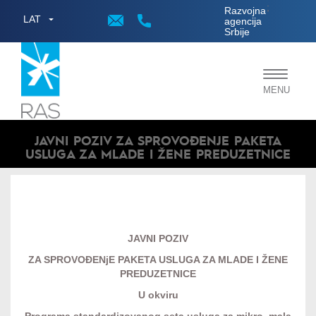
;
Razvojna
LAT
agencija
Srbije
Toggle
MENU
navigat
JAVNI POZIV ZA SPROVOĐENJE PAKETA
USLUGA ZA MLADE I ŽENE PREDUZETNICE
JAVNI POZIV
ZA SPROVOĐENjE PAKETA USLUGA ZA MLADE I ŽENE
PREDUZETNICE
U okviru