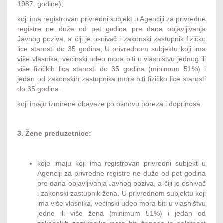
1987. godine);
koji ima registrovan privredni subjekt u Agenciji za privredne
registre ne duže od pet godina pre dana objavljivanja
Javnog poziva, a čiji je osnivač i zakonski zastupnik fizičko
lice starosti do 35 godina; U privrednom subjektu koji ima
više vlasnika, većinski udeo mora biti u vlasništvu jednog ili
više fizičkih lica starosti do 35 godina (minimum 51%) i
jedan od zakonskih zastupnika mora biti fizičko lice starosti
do 35 godina.
koji imaju izmirene obaveze po osnovu poreza i doprinosa.
3. Žene preduzetnice:
koje imaju koji ima registrovan privredni subjekt u
Agenciji za privredne registre ne duže od pet godina
pre dana objavljivanja Javnog poziva, a čiji je osnivač
i zakonski zastupnik žena. U privrednom subjektu koji
ima više vlasnika, većinski udeo mora biti u vlasništvu
jedne ili više žena (minimum 51%) i jedan od