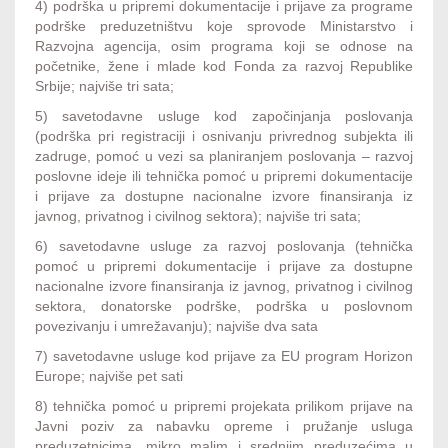
4) podrška u pripremi dokumentacije i prijave za programe
podrške preduzetništvu koje sprovode Ministarstvo i
Razvojna agencija, osim programa koji se odnose na
početnike, žene i mlade kod Fonda za razvoj Republike
Srbije; najviše tri sata;
5) savetodavne usluge kod započinjanja poslovanja
(podrška pri registraciji i osnivanju privrednog subjekta ili
zadruge, pomoć u vezi sa planiranjem poslovanja – razvoj
poslovne ideje ili tehnička pomoć u pripremi dokumentacije
i prijave za dostupne nacionalne izvore finansiranja iz
javnog, privatnog i civilnog sektora); najviše tri sata;
6) savetodavne usluge za razvoj poslovanja (tehnička
pomoć u pripremi dokumentacije i prijave za dostupne
nacionalne izvore finansiranja iz javnog, privatnog i civilnog
sektora, donatorske podrške, podrška u poslovnom
povezivanju i umrežavanju); najviše dva sata
7) savetodavne usluge kod prijave za EU program Horizon
Europe; najviše pet sati
8) tehnička pomoć u pripremi projekata prilikom prijave na
Javni poziv za nabavku opreme i pružanje usluga
preduzetnicima, mikro malim i srednjim preduzećima u