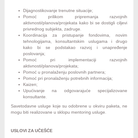
Dijagnostikovanje trenutne situacije;
Pomoć prilikom pripremanja razvojnih
aktivnosti/planova/projekata kako bi se dostigli ciljevi
privrednog subjekta, zadruge.
Koordinacija za pristupanje fondovima, novim
tehnologijama, konsultantskim uslugama i drugo
kako bi se podstakao razvoj i unapređenje
poslovanja;
Pomoć pri implementaciji razvojnih
aktivnosti/planova/projekata;
Pomoć u pronalaženju poslovnih partnera;
Pomoć pri pronalaženju potrebnih informacija;
Kaizen;
Upućivanje na odgovarajuće specijalizovane
konsultante.
Savetodavne usluge koje su odobrene u okviru paketa, ne
mogu biti realizovane u sklopu mentoring usluge.
USLOVI ZA UČEŠĆE