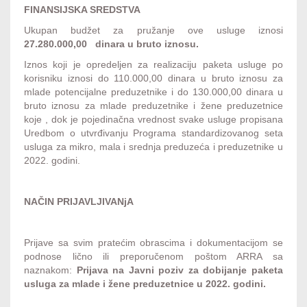
FINANSIJSKA SREDSTVA
Ukupan budžet za pružanje ove usluge iznosi
27.280.000,00 dinara u bruto iznosu.
Iznos koji je opredeljen za realizaciju paketa usluge po
korisniku iznosi do 110.000,00 dinara u bruto iznosu za
mlade potencijalne preduzetnike i do 130.000,00 dinara u
bruto iznosu za mlade preduzetnike i žene preduzetnice
koje , dok je pojedinačna vrednost svake usluge propisana
Uredbom o utvrđivanju Programa standardizovanog seta
usluga za mikro, mala i srednja preduzeća i preduzetnike u
2022. godini.
NAČIN PRIJAVLJIVANjA
Prijave sa svim pratećim obrascima i dokumentacijom se
podnose lično ili preporučenom poštom ARRA sa
naznakom:
Prijava na Javni poziv za dobijanje paketa
usluga za mlade i žene preduzetnice u 2022. godini.