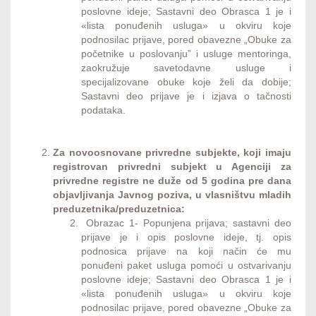
poslovne ideje; Sastavni deo Obrasca 1 je i
«lista ponuđenih usluga» u okviru koje
podnosilac prijave, pored obavezne „Obuke za
početnike u poslovanju” i usluge mentoringa,
zaokružuje savetodavne usluge i
specijalizovane obuke koje želi da dobije;
Sastavni deo prijave je i izjava o tačnosti
podataka.
Za novoosnovane privredne subjekte, koji imaju
registrovan privredni subjekt u Agenciji za
privredne registre ne duže od 5 godina pre dana
objavljivanja Javnog poziva, u vlasništvu mladih
preduzetnika/preduzetnica:
Obrazac 1- Popunjena prijava; sastavni deo
prijave je i opis poslovne ideje, tj. opis
podnosica prijave na koji način će mu
ponuđeni paket usluga pomoći u ostvarivanju
poslovne ideje; Sastavni deo Obrasca 1 je i
«lista ponuđenih usluga» u okviru koje
podnosilac prijave, pored obavezne „Obuke za