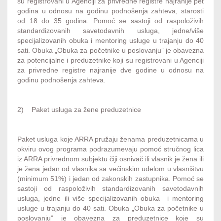
su registrovani u Agenciji za privredne registre najranije pet
godina u odnosu na godinu podnošenja zahteva, starosti
od 18 do 35 godina. Pomoć se sastoji od raspoloživih
standardizovanih savetodavnih usluga, jedne/više
specijalizovanih obuka i mentoring usluge u trajanju do 40
sati. Obuka „Obuka za početnike u poslovanju” je obavezna
za potencijalne i preduzetnike koji su registrovani u Agenciji
za privredne registre najranije dve godine u odnosu na
godinu podnošenja zahteva.
2) Paket usluga za žene preduzetnice
Paket usluga koje ARRA pružaju ženama preduzetnicama u
okviru ovog programa podrazumevaju pomoć stručnog lica
iz ARRA privrednom subjektu čiji osnivač ili vlasnik je žena ili
je žena jedan od vlasnika sa većinskim udelom u vlasništvu
(minimum 51%) i jedan od zakonskih zastupnika. Pomoć se
sastoji od raspoloživih standardizovanih savetodavnih
usluga, jedne ili više specijalizovanih obuka i mentoring
usluge u trajanju do 40 sati. Obuka „Obuka za početnike u
poslovanju” je obavezna za preduzetnice koje su