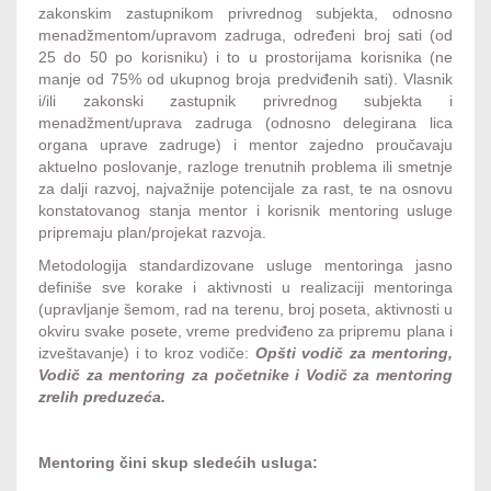
zakonskim zastupnikom privrednog subjekta, odnosno
menadžmentom/upravom zadruga, određeni broj sati (od
25 do 50 po korisniku) i to u prostorijama korisnika (ne
manje od 75% od ukupnog broja predviđenih sati). Vlasnik
i/ili zakonski zastupnik privrednog subjekta i
menadžment/uprava zadruga (odnosno delegirana lica
organa uprave zadruge) i mentor zajedno proučavaju
aktuelno poslovanje, razloge trenutnih problema ili smetnje
za dalji razvoj, najvažnije potencijale za rast, te na osnovu
konstatovanog stanja mentor i korisnik mentoring usluge
pripremaju plan/projekat razvoja.
Metodologija standardizovane usluge mentoringa jasno
definiše sve korake i aktivnosti u realizaciji mentoringa
(upravljanje šemom, rad na terenu, broj poseta, aktivnosti u
okviru svake posete, vreme predviđeno za pripremu plana i
izveštavanje) i to kroz vodiče:
Opšti vodič za mentoring,
Vodič za mentoring za početnike i Vodič za mentoring
zrelih preduzeća.
Mentoring čini skup sledećih usluga: