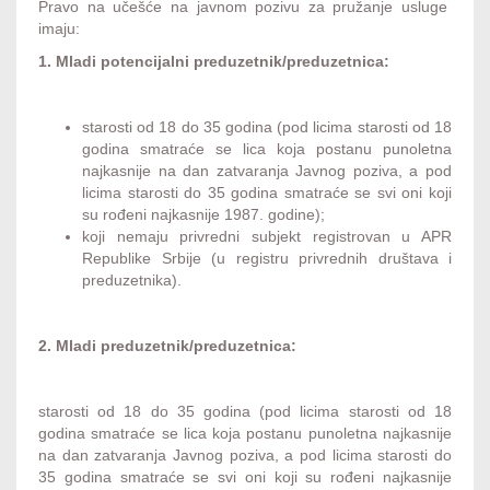
Pravo na učešće na javnom pozivu za pružanje usluge
imaju:
1. Mladi potencijalni preduzetnik/preduzetnica:
starosti od 18 do 35 godina (pod licima starosti od 18
godina smatraće se lica koja postanu punoletna
najkasnije na dan zatvaranja Javnog poziva, a pod
licima starosti do 35 godina smatraće se svi oni koji
su rođeni najkasnije 1987. godine);
koji nemaju privredni subjekt registrovan u APR
Republike Srbije (u registru privrednih društava i
preduzetnika).
2. Mladi preduzetnik/preduzetnica:
starosti od 18 do 35 godina (pod licima starosti od 18
godina smatraće se lica koja postanu punoletna najkasnije
na dan zatvaranja Javnog poziva, a pod licima starosti do
35 godina smatraće se svi oni koji su rođeni najkasnije