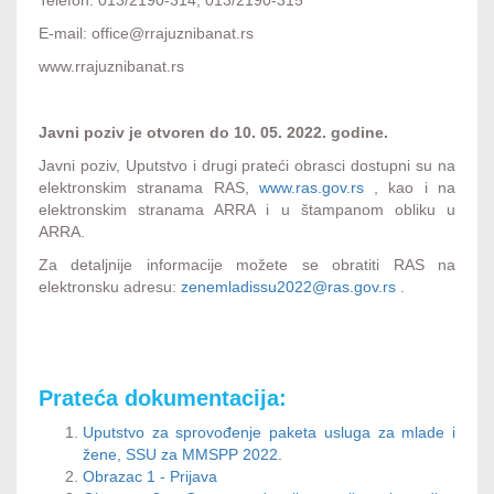
Telefon: 013/2190-314, 013/2190-315
E-mail: office@rrajuznibanat.rs
www.rrajuznibanat.rs
Javni poziv je otvoren do 10. 05. 2022. godine.
Javni poziv, Uputstvo i drugi prateći obrasci dostupni su na
elektronskim stranama RAS,
www.ras.gov.rs
, kao i na
elektronskim stranama ARRA i u štampanom obliku u
ARRA.
Za detaljnije informacije možete se obratiti RAS na
elektronsku adresu:
zenemladissu2022@ras.gov.rs
.
Prateća dokumentacija:
Uputstvo za sprovođenje paketa usluga za mlade i
žene, SSU za MMSPP 2022.
Obrazac 1 - Prijava