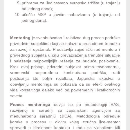
priprema za Jedinstveno evropsko tržište (u trajanju
od jednog dana);
učešće MSP u javnim nabavkama (u trajanju od
jednog dana).
Mentoring
je sveobuhvatan i relativno dug proces podrške
privrednim subjektima koji se nalaze u presudnom trenutku
za razvoj ili opstanak. Predstavlja zajednički rad mentora i
privrednog subjekta u cilju prevazilaženja trenutne situacije
i nalaženja najpovoljnijih rešenja za buduće poslovanje.
Kroz ovaj pristup, privredni subjekat prima ravnomernu,
vremenski raspoređenu kontinuiranu podršku, radi
postizanja što boljih rezultata. Japanska iskustva u
obavljanju mentoringa su pokazala da su efekti ovakvog
vida konsaltinga daleko veći od povremenih i kratkoročnih
saveta.
Proces mentoringa
odvija se po metodologiji RAS,
razvijenoj u saradnji sa Japanskom agencijom za
međunarodnu saradnju (JICA). Metodologija određuje
korake u procesu u okviru kojeg stručno lice-mentor
sprovodi u direktnom kontaktu i radu sa vlasnikom i/ili