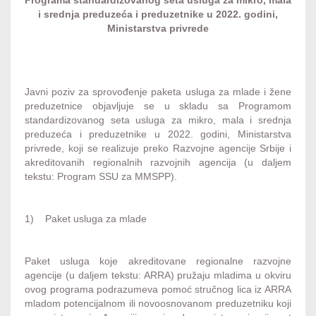
Programa standardizovanog seta usluga za mikro, mala
i srednja preduzeća i preduzetnike u 2022. godini,
Ministarstva privrede
Javni poziv za sprovođenje paketa usluga za mlade i žene
preduzetnice objavljuje se u skladu sa Programom
standardizovanog seta usluga za mikro, mala i srednja
preduzeća i preduzetnike u 2022. godini, Ministarstva
privrede, koji se realizuje preko Razvojne agencije Srbije i
akreditovanih regionalnih razvojnih agencija (u daljem
tekstu: Program SSU za MMSPP).
1) Paket usluga za mlade
Paket usluga koje akreditovane regionalne razvojne
agencije (u daljem tekstu: ARRA) pružaju mladima u okviru
ovog programa podrazumeva pomoć stručnog lica iz ARRA
mladom potencijalnom ili novoosnovanom preduzetniku koji