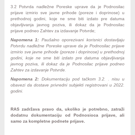
3.2 Potvrda nadležne Poreske uprave da je Podnosilac
prijave izmirio sve javne prihode (poreze i doprinose) u
prethodnoj godini, koje ne sme biti izdato pre datuma
objavljivanja javnog poziva, ili dokaz da je Podnosilac
prijave podneo Zahtev za izdavanje Potvrde;
Napomena 1:
Paušalno oporezivani korisnici dostavljaju
Potvrdu nadležne Poreske uprave da je Podnosilac prijave
izmirio sve javne prihode (poreze i doprinose) u prethodnoj
godini, koje ne sme biti izdato pre datuma objavljivanja
javnog poziva, ili dokaz da je Podnosilac prijave podneo
Zahtev za izdavanje Potvrde.
Napomena 2:
Dokumentaciju pod tačkom 3.2. . nisu u
obavezi da dostave privredni subjekti registrovani u 2022.
godini.
RAS zadržava pravo da, ukoliko je potrebno, zatraži
dodatnu dokumentaciju od Podnosioca prijave, ali
samo za kompletne podnete prijave.