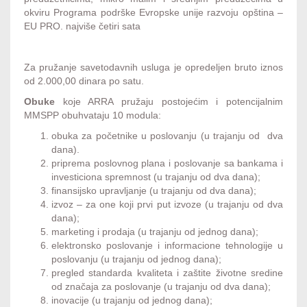
okviru Programa podrške Evropske unije razvoju opština –
EU PRO. najviše četiri sata
Za pružanje savetodavnih usluga je opredeljen bruto iznos
od 2.000,00 dinara po satu.
Obuke
koje ARRA pružaju postojećim i potencijalnim
MMSPP obuhvataju 10 modula:
obuka za početnike u poslovanju (u trajanju od dva
dana).
priprema poslovnog plana i poslovanje sa bankama i
investiciona spremnost (u trajanju od dva dana);
finansijsko upravljanje (u trajanju od dva dana);
izvoz – za one koji prvi put izvoze (u trajanju od dva
dana);
marketing i prodaja (u trajanju od jednog dana);
elektronsko poslovanje i informacione tehnologije u
poslovanju (u trajanju od jednog dana);
pregled standarda kvaliteta i zaštite životne sredine
od značaja za poslovanje (u trajanju od dva dana);
inovacije (u trajanju od jednog dana);