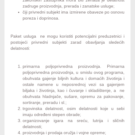
zakonskih zastupnika mora biti ženada je delatnost
zadruge proizvodnja, prerada i zanatske usluge;
čiji privredni subjekt ima izmirene obaveze po osnovu
poreza i doprinosa.
Paket usluga ne mogu koristiti potencijalni preduzetnici i
postojeći privredni subjekti zarad obavljanja sledećih
delatnosti:
primarna poljoprivredna proizvodnja. Primarna
poljoprivredna proizvodnja, u smislu ovog programa,
obuhvata gajenje biljnih kultura i domaćih životinja i
ostale namene u neposrednoj vezi sa gajenjem
biljaka i životinja, kao i čuvanje i skladištenje, a ne
obuhvata hladnjače, sušare, opremu za pakovanje,
sortiranje, preradu i sl.;
trgovinska delatnost, osim delatnosti koje u sebi
imaju određeni stepen obrade;
organizovanje igara na sreću, lutrija i sličnih
delatnosti;
proizvodnja i prodaja oružja i vojne opreme;