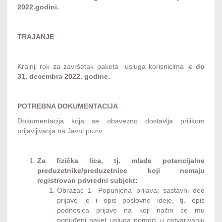
2022.godini.
TRAJANJE
Krajnji rok za završetak paketa usluga korisnicima je
do
31. decembra 2022. godine.
POTREBNA DOKUMENTACIJA
Dokumentacija koja se obavezno dostavlja prilikom
prijavljivanja na Javni poziv:
Za fizička lica, tj. mlade potencijalne
preduzetnike/preduzetnice koji nemaju
registrovan privredni subjekt:
Obrazac 1- Popunjena prijava; sastavni deo
prijave je i opis poslovne ideje, tj. opis
podnosica prijave na koji način će mu
ponuđeni paket usluga pomoći u ostvarivanju