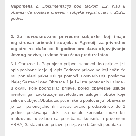
Napomena 2
: Dokumentaciju pod tačkom 2.2. nisu u
obavezi da dostave privredni subjekti registrovani u 2022.
godini.
3. Za novoosnovane privredne subjekte, koji imaju
registrovan privredni subjekt u Agenciji za privredne
registre ne duže od 5 godina pre dana objavljivanja
Javnog poziva, u vlasništvu žena preduzetnica:
3.1 Obrazac 1- Popunjena prijava; sastavni deo prijave je i
opis poslovne ideje, tj. opis Podnoca prijave na koji način će
mu ponuđeni paket usluga pomoći u ostvarivanju poslovne
ideje; Sastavni deo Obrasca 1 je i «lista ponuđenih usluga»
u okviru koje podnosilac prijave, pored obavezne usluge
mentoringa, zaokružuje savetodavne usluge i obuke koje
želi da dobije; „Obuka za početnike u poslovanju” obavezna
je za potencijalne ili novoosnovane preduzetnice do 2
godine poslovanja. dok za ostale korisnike može biti
realizovana u skladu sa potrebama korisnika i procenom
ARRA; Sastavni deo prijave je i izjava o tačnosti podataka.