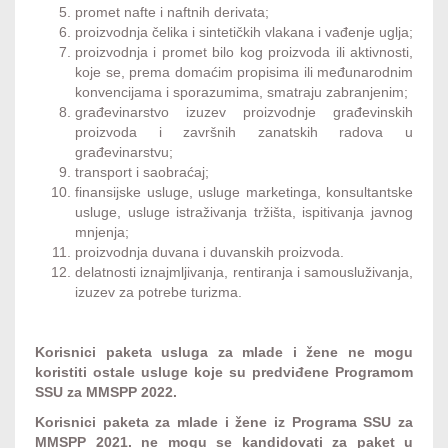
promet nafte i naftnih derivata;
proizvodnja čelika i sintetičkih vlakana i vađenje uglja;
proizvodnja i promet bilo kog proizvoda ili aktivnosti,
koje se, prema domaćim propisima ili međunarodnim
konvencijama i sporazumima, smatraju zabranjenim;
građevinarstvo izuzev proizvodnje građevinskih
proizvoda i završnih zanatskih radova u
građevinarstvu;
transport i saobraćaj;
finansijske usluge, usluge marketinga, konsultantske
usluge, usluge istraživanja tržišta, ispitivanja javnog
mnjenja;
proizvodnja duvana i duvanskih proizvoda.
delatnosti iznajmljivanja, rentiranja i samousluživanja,
izuzev za potrebe turizma.
Korisnici paketa usluga za mlade i žene ne mogu
koristiti ostale usluge koje su predviđene Programom
SSU za MMSPP 2022.
Korisnici paketa za mlade i žene iz Programa SSU za
MMSPP 2021. ne mogu se kandidovati za paket u