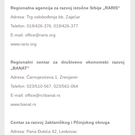
Regionalna agencija za razvoj istočne Srbije „RARIS“
Adresa: Trg oslobođenja bb, Zaječar
Telefon: 019/426-376, 019/426-377
E-mail: office@raris.org
www.raris.org
Regionalni centar za društveno ekonomski razvoj
„BANAT“
Adresa: Čarnojevićeva 1, Zrenjanin
Telefon: 023/510-567, 023/561-064
E-mail: office@rcrbanat.rs
www.banat.rs
Centar za razvoj Jablaničkog i Pčinjskog okruga
Adresa: Pana Đukića 42, Leskovac