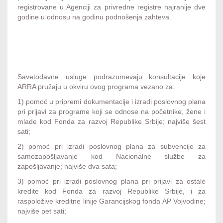
registrovane u Agenciji za privredne registre najranije dve
godine u odnosu na godinu podnošenja zahteva.
Savetodavne usluge podrazumevaju konsultacije koje
ARRA pružaju u okviru ovog programa vezano za:
1) pomoć u pripremi dokumentacije i izradi poslovnog plana
pri prijavi za programe koji se odnose na početnike, žene i
mlade kod Fonda za razvoj Republike Srbije; najviše šest
sati;
2) pomoć pri izradi poslovnog plana za subvencije za
samozapošljavanje kod Nacionalne službe za
zapošljavanje; najviše dva sata;
3) pomoć pri izradi poslovnog plana pri prijavi za ostale
kredite kod Fonda za razvoj Republike Srbije, i za
raspoložive kreditne linije Garancijskog fonda AP Vojvodine;
najviše pet sati;