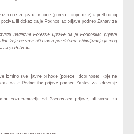
izmirio sve javne prihode (poreze i doprinose) u prethodnoj
g poziva, ili dokaz da je Podnosilac prijave podneo Zahtev za
Potvrdu nadležne Poreske uprave da je Podnosilac prijave
dini, koje ne sme biti izdato pre datuma objavljivanja javnog
davanje Potvrde.
ve izmirio sve javne prihode (poreze i doprinose), koje ne
 dokaz da je Podnosilac prijave podneo Zahtev za izdavanje
datnu dokumentaciju od Podnosioca prijave, ali samo za