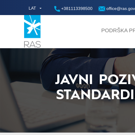
LAT
+381113398500
office@ras.gov
PODRŠKA PR
JAVNI POZ
STANDARD