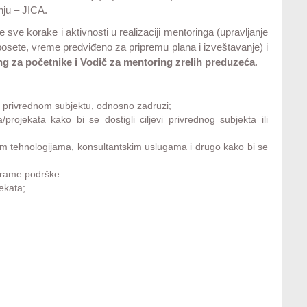
ju – JICA.
sve korake i aktivnosti u realizaciji mentoringa (upravljanje
posete, vreme predviđeno za pripremu plana i izveštavanje) i
ng za početnike i Vodič za mentoring zrelih preduzeća
.
 u privrednom subjektu, odnosno zadruzi;
projekata kako bi se dostigli ciljevi privrednog subjekta ili
im tehnologijama, konsultantskim uslugama i drugo kako bi se
ograme podrške
ekata;