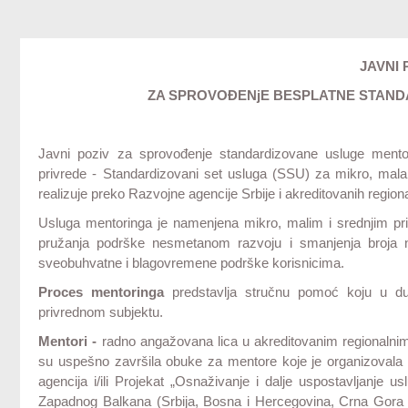
JAVNI 
ZA SPROVOĐENjE BESPLATNE STAN
Javni poziv za sprovođenje standardizovane usluge mento
privrede - Standardizovani set usluga (SSU) za mikro, mala 
realizuje preko Razvojne agencije Srbije i akreditovanih regio
Usluga mentoringa je namenjena mikro, malim i srednjim pri
pružanja podrške nesmetanom razvoju i smanjenja broja ne
sveobuhvatne i blagovremene podrške korisnicima.
Proces mentoringa
predstavlja stručnu pomoć koju u 
privrednom subjektu.
Mentori -
radno angažovana lica u akreditovanim regionalnim
su uspešno završila obuke za mentore koje je organizovala N
agencija i/ili Projekat „Osnaživanje i dalje uspostavljanje
Zapadnog Balkana (Srbija, Bosna i Hercegovina, Crna Gora 