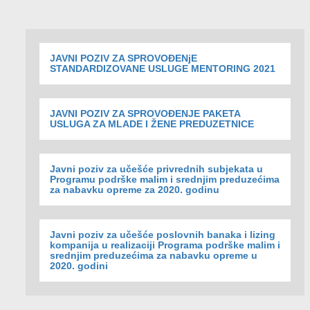
JAVNI POZIV ZA SPROVOĐENjE
STANDARDIZOVANE USLUGE MENTORING 2021
JAVNI POZIV ZA SPROVOĐENJE PAKETA
USLUGA ZA MLADE I ŽENE PREDUZETNICE
Javni poziv za učešće privrednih subjekata u
Programu podrške malim i srednjim preduzećima
za nabavku opreme za 2020. godinu
Javni poziv za učešće poslovnih banaka i lizing
kompanija u realizaciji Programa podrške malim i
srednjim preduzećima za nabavku opreme u
2020. godini