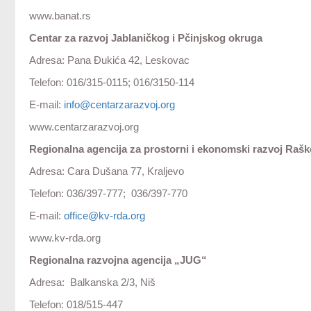
www.banat.rs
Centar za razvoj Jablaničkog i Pčinjskog okruga
Adresa: Pana Đukića 42, Leskovac
Telefon: 016/315-0115; 016/3150-114
E-mail:
info@centarzarazvoj.org
www.centarzarazvoj.org
Regionalna agencija za prostorni i ekonomski razvoj Raš
Adresa: Cara Dušana 77, Kraljevo
Telefon: 036/397-777; 036/397-770
E-mail:
office@kv-rda.org
www.kv-rda.org
Regionalna razvojna agencija „JUG“
Adresa: Balkanska 2/3, Niš
Telefon: 018/515-447