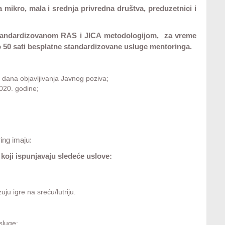
mikro, mala i srednja privredna društva, preduzetnici i
a standardizovanom RAS i JICA metodologijom, za vreme
 50 sati besplatne standardizovane usluge mentoringa.
d dana objavljivanja Javnog poziva;
2020. godine;
ing imaju:
a koji ispunjavaju sledeće uslove:
uju igre na sreću/lutriju.
sluge;