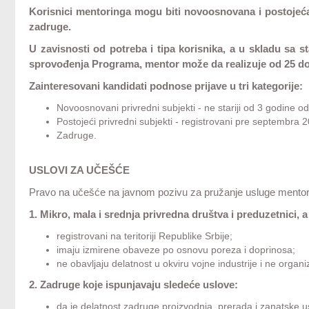
Korisnici mentoringa mogu biti novoosnovana i postojeća 
zadruge.
U zavisnosti od potreba i tipa korisnika, a u skladu s
sprovođenja Programa, mentor može da realizuje od 25 do
Zainteresovani kandidati podnose prijave u tri kategorije:
Novoosnovani privredni subjekti - ne stariji od 3 godine o
Postojeći privredni subjekti - registrovani pre septembra 
Zadruge.
USLOVI ZA UČEŠĆE
Pravo na učešće na javnom pozivu za pružanje usluge mentor
1. Mikro, mala i srednja privredna društva i preduzetnici, 
registrovani na teritoriji Republike Srbije;
imaju izmirene obaveze po osnovu poreza i doprinosa;
ne obavljaju delatnost u okviru vojne industrije i ne organiz
2. Zadruge koje ispunjavaju sledeće uslove:
da je delatnost zadruge proizvodnja, prerada i zanatske u