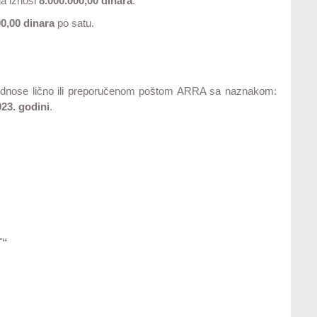
a iznosi
8.000.000,00 dinara
.
00,00 dinara
po satu.
odnose lično ili preporučenom poštom ARRA sa naznakom:
023. godini
.
T“