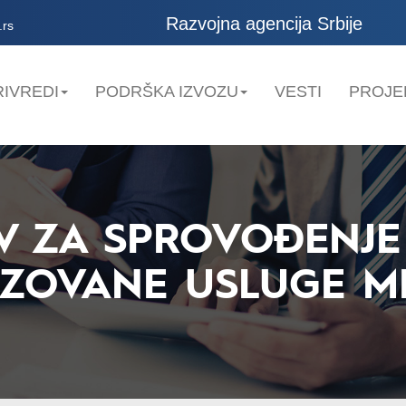
Razvojna agencija Srbije
.rs
IVREDI
PODRŠKA IZVOZU
VESTI
PROJE
IV ZA SPROVOĐENJE
IZOVANE USLUGE M