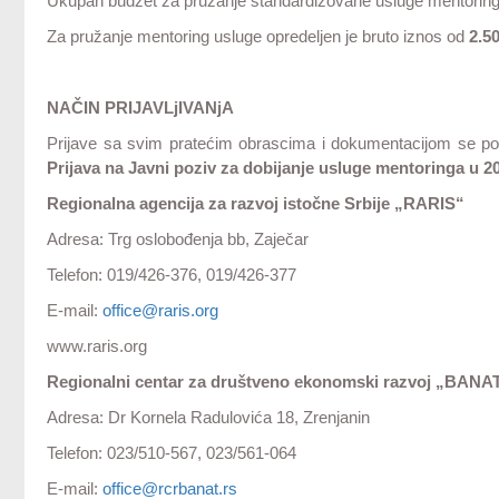
Ukupan budžet za pružanje standardizovane usluge mentoring
Za pružanje mentoring usluge opredeljen je bruto iznos od
2.5
NAČIN PRIJAVLjIVANjA
Prijave sa svim pratećim obrascima i dokumentacijom se p
Prijava na Javni poziv za dobijanje usluge mentoringa u 2
Regionalna agencija za razvoj istočne Srbije „RARIS“
Adresa: Trg oslobođenja bb, Zaječar
Telefon: 019/426-376, 019/426-377
E-mail:
office@raris.org
www.raris.org
Regionalni centar za društveno ekonomski razvoj „BANA
Adresa: Dr Kornela Radulovića 18, Zrenjanin
Telefon: 023/510-567, 023/561-064
E-mail:
office@rcrbanat.rs