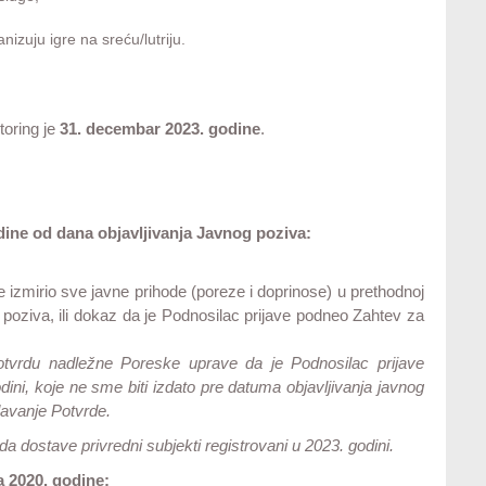
;
nizuju igre na sreću/lutriju.
toring je
31. decembar 2023. godine
.
dine od dana objavljivanja Javnog poziva:
 izmirio sve javne prihode (poreze i doprinose) u prethodnoj
g poziva, ili dokaz da je Podnosilac prijave podneo Zahtev za
Potvrdu nadležne Poreske uprave da je Podnosilac prijave
dini, koje ne sme biti izdato pre datuma objavljivanja javnog
davanje Potvrde.
 dostave privredni subjekti registrovani u 2023. godini.
a 2020. godine: