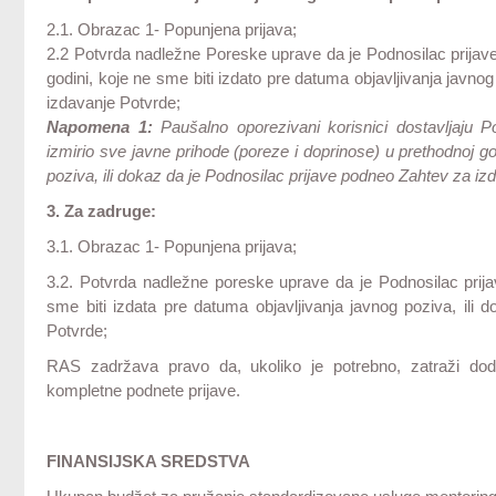
2.1. Obrazac 1- Popunjena prijava;
2.2 Potvrda nadležne Poreske uprave da je Podnosilac prijave 
godini, koje ne sme biti izdato pre datuma objavljivanja javno
izdavanje Potvrde;
Napomena 1:
Paušalno oporezivani korisnici dostavljaju 
izmirio sve javne prihode (poreze i doprinose) u prethodnoj go
poziva, ili dokaz da je Podnosilac prijave podneo Zahtev za iz
3. Za zadruge:
3.1. Obrazac 1- Popunjena prijava;
3.2. Potvrda nadležne poreske uprave da je Podnosilac prija
sme biti izdata pre datuma objavljivanja javnog poziva, ili
Potvrde;
RAS zadržava pravo da, ukoliko je potrebno, zatraži do
kompletne podnete prijave.
FINANSIJSKA SREDSTVA