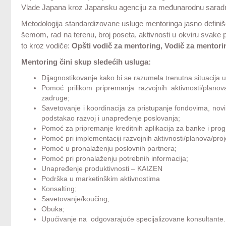
Vlade Japana kroz Japansku agenciju za međunarodnu saradn
Metodologija standardizovane usluge mentoringa jasno definiše 
šemom, rad na terenu, broj poseta, aktivnosti u okviru svake 
to kroz vodiče:
Opšti vodič za mentoring, Vodič za mentori
Mentoring čini skup sledećih usluga:
Dijagnostikovanje kako bi se razumela trenutna situacija
Pomoć prilikom pripremanja razvojnih aktivnosti/planova/
zadruge;
Savetovanje i koordinacija za pristupanje fondovima, nov
podstakao razvoj i unapređenje poslovanja;
Pomoć za pripremanje kreditnih aplikacija za banke i pr
Pomoć pri implementaciji razvojnih aktivnosti/planova/proj
Pomoć u pronalaženju poslovnih partnera;
Pomoć pri pronalaženju potrebnih informacija;
Unapređenje produktivnosti – KAIZEN
Podrška u marketinškim aktivnostima
Konsalting;
Savetovanje/koučing;
Obuka;
Upućivanje na odgovarajuće specijalizovane konsultante.