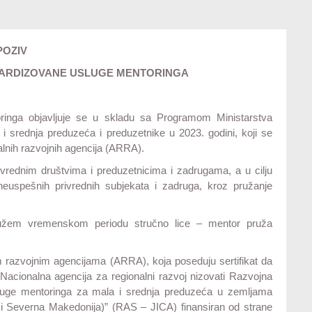
POZIV
DARDIZOVANE USLUGE MENTORINGA
ringa objavljuje se u skladu sa Programom Ministarstva
i srednja preduzeća i preduzetnike u 2023. godini, koji se
nalnih razvojnih agencija (ARRA).
vrednim društvima i preduzetnicima i zadrugama, a u cilju
uspešnih privrednih subjekata i zadruga, kroz pružanje
dužem vremenskom periodu stručno lice – mentor pruža
 razvojnim agencijama (ARRA), koja poseduju sertifikat da
acionalna agencija za regionalni razvoj nizovati Razvojna
 usluge mentoringa za mala i srednja preduzeća u zemljama
i Severna Makedonija)” (RAS – JICA) finansiran od strane