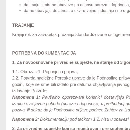
da imaju izmirene obaveze po osnovu poreza i doprinosa
da ne obavljaju delatnost u okviru vojne industrije i ne orga
TRAJANjE
Krajnji rok za završetak pružanja standardizovane usluge men
POTREBNA DOKUMENTACIJA
1. Za novoosnovane privredne subjekte, ne starije od 3 go
1.1. Obrazac 1- Popunjena prijava;
2.2. Potvrda nadležne Poreske uprave da je Podnosilac prijave
godini, koje ne sme biti izdato pre datuma objavljivanja javno
izdavanje Potvrde;
Napomena 1:
Paušalno oporezivani korisnici dostavljaju 
izmirio sve javne prihode (poreze i doprinose) u prethodnoj go
poziva, ili dokaz da je Podnosilac prijave podneo Zahtev za iz
Napomena 2:
Dokumentaciju pod tačkom 1.2. nisu u obavezi da
2. Za privredne subjekte koji su registrovani pre septembr