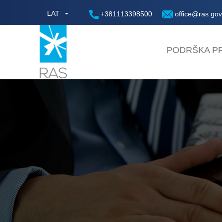
LAT
+381113398500
office@ras.gov
PODRŠKA PR