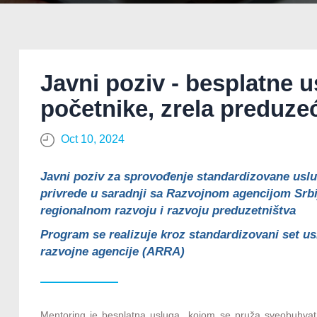
Javni poziv - besplatne 
početnike, zrela preduze
Oct 10, 2024
Javni poziv za sprovođenje standardizovane uslu
privrede u saradnji sa Razvojnom agencijom Srb
regionalnom razvoju i razvoju preduzetništva
Program se realizuje kroz standardizovani set us
razvojne agencije (ARRA)
Mentoring je besplatna usluga kojom se pruža sveobuhvatna