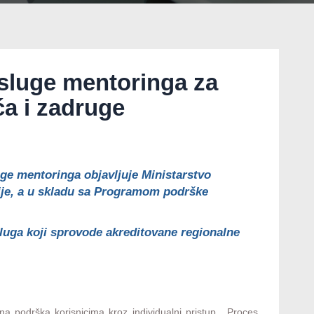
usluge mentoringa za
ća i zadruge
ge mentoringa objavljuje Ministarstvo
ije, a u skladu sa Programom podrške
luga koji sprovode akreditovane regionalne
 podrška korisnicima kroz individualni pristup. Proces