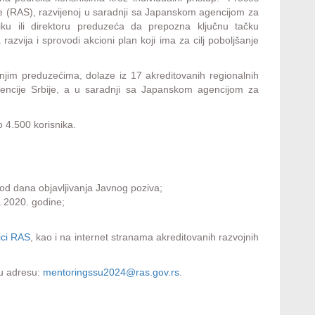
je (RAS), razvijenoj u saradnji sa Japanskom agencijom za
u ili direktoru preduzeća da prepozna ključnu tačku
azvija i sprovodi akcioni plan koji ima za cilj poboljšanje
njim preduzećima, dolaze iz 17 akreditovanih regionalnih
agencije Srbije, a u saradnji sa Japanskom agencijom za
o 4.500 korisnika.
 od dana objavljivanja Javnog poziva;
a 2020. godine;
ici RAS
, kao i na internet stranama akreditovanih razvojnih
ku adresu:
mentoringssu2024@ras.gov.rs
.