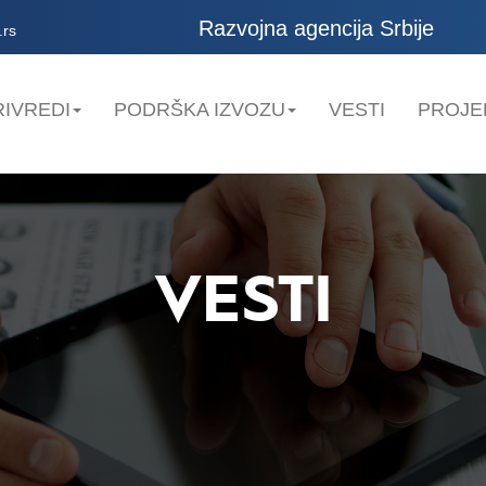
Razvojna agencija Srbije
.rs
IVREDI
PODRŠKA IZVOZU
VESTI
PROJE
VESTI