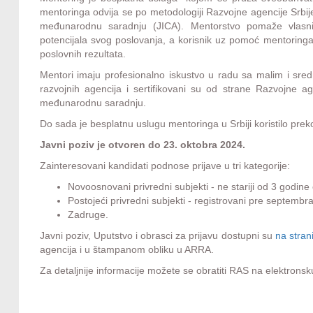
mentoringa odvija se po metodologiji Razvojne agencije Srbi
međunarodnu saradnju (JICA). Mentorstvo pomaže vlasnik
potencijala svog poslovanja, a korisnik uz pomoć mentoringa r
poslovnih rezultata.
Mentori imaju profesionalno iskustvo u radu sa malim i sred
razvojnih agencija i sertifikovani su od strane Razvojne 
međunarodnu saradnju.
Do sada je besplatnu uslugu mentoringa u Srbiji koristilo prek
Javni poziv je otvoren do 23. oktobra 2024.
Zainteresovani kandidati podnose prijave u tri kategorije:
Novoosnovani privredni subjekti - ne stariji od 3 godine
Postojeći privredni subjekti - registrovani pre septembr
Zadruge.
Javni poziv, Uputstvo i obrasci za prijavu dostupni su
na stran
agencija i u štampanom obliku u ARRA.
Za detaljnije informacije možete se obratiti RAS na elektrons