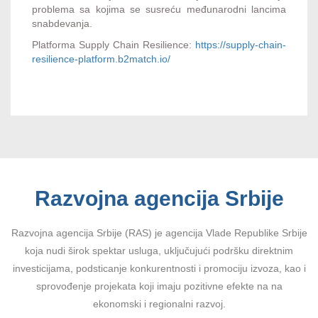
problema sa kojima se susreću međunarodni lancima
snabdevanja.
Platforma Supply Chain Resilience:
https://supply-chain-
resilience-platform.b2match.io/
Razvojna agencija Srbije
Razvojna agencija Srbije (RAS) je agencija Vlade Republike Srbije
koja nudi širok spektar usluga, uključujući podršku direktnim
investicijama, podsticanje konkurentnosti i promociju izvoza, kao i
sprovođenje projekata koji imaju pozitivne efekte na na
ekonomski i regionalni razvoj.