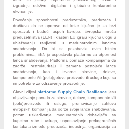
izgradnju održive, digitalne i globalno konkurentne
ekonomije.
Povećanje sposobnosti preduzetnika, preduzeća i
društava da se oporave od krize ključno je za brzi
oporavak i budući uspeh Evrope. Evropska mreža
preduzetništva (EEN) i klasteri EU igraju ključnu ulogu u
ublažavanju ranjivosti u međunarodnim lancima
snabdevanja. Da bi se pozabavila ovim hitnim
problemima, EEN je uspostavila platformu za otpornost
lanca snabdevanja. Platforma pomaže kompanijama da
zadrže, restrukturiraju ili zamene postojeće lance
snabdevanja, kao i izvorne sirovine, delove,
komponente i/ili (polu)gotove proizvode ili usluge koje su
im potrebne za održavanje proizvodnje.
Glavni ciljevi
platforme Supply Chain Resilience
jesu
objavljivanje ponuda za sirovine, delove, komponente i/ili
(polu)proizvode ili usluge, promovisanje zahteva
evropskih kompanija da održe svoje lance snabdevanja,
potom usklađivanje međunarodnih dobavljača sa
kupcima robe i usluga, uspostavljanje prekograničnih
kontakata između preduzeća, industrija, organizacija za