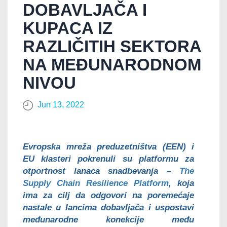
DOBAVLJAČA I
KUPACA IZ
RAZLIČITIH SEKTORA
NA MEĐUNARODNOM
NIVOU
Jun 13, 2022
Evropska mreža preduzetništva (EEN) i
EU klasteri pokrenuli su platformu za
otportnost lanaca snadbevanja –
The
Supply Chain Resilience Platform
, koja
ima za cilj da odgovori na poremećaje
nastale u lancima dobavljača i uspostavi
međunarodne konekcije među