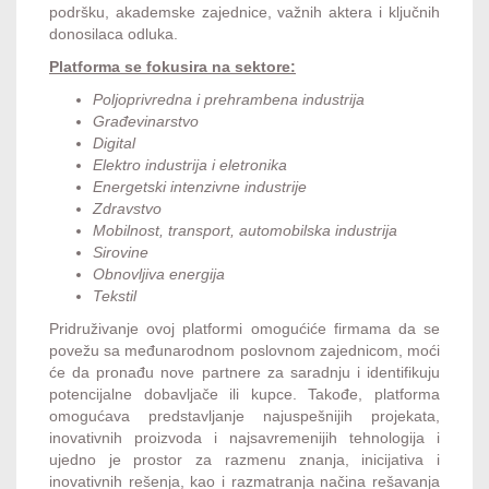
podršku, akademske zajednice, važnih aktera i ključnih
donosilaca odluka.
Platforma se fokusira na sektore:
Poljoprivredna i prehrambena industrija
Građevinarstvo
Digital
Elektro industrija i eletronika
Energetski intenzivne industrije
Zdravstvo
Mobilnost, transport, automobilska industrija
Sirovine
Obnovljiva energija
Tekstil
Pridruživanje ovoj platformi omogućiće firmama da se
povežu sa međunarodnom poslovnom zajednicom, moći
će da pronađu nove partnere za saradnju i identifikuju
potencijalne dobavljače ili kupce. Takođe, platforma
omogućava predstavljanje najuspešnijih projekata,
inovativnih proizvoda i najsavremenijih tehnologija i
ujedno je prostor za razmenu znanja, inicijativa i
inovativnih rešenja, kao i razmatranja načina rešavanja