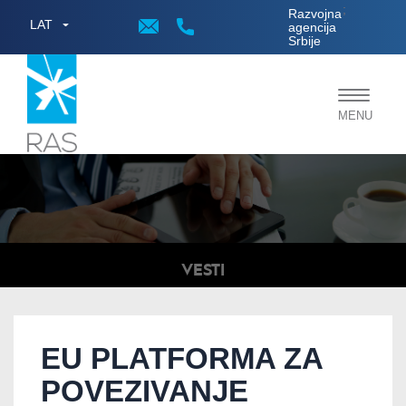
;
Razvojna
LAT
agencija
Srbije
Toggle
MENU
navigat
VESTI
EU PLATFORMA ZA
POVEZIVANJE