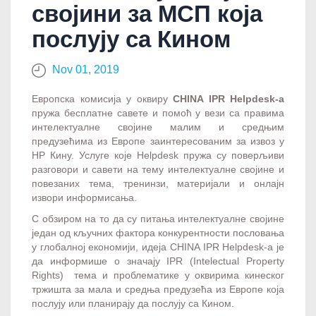
својини за МСП која
послују са Кином
Nov 01, 2019
Европска комисија у оквиру
CHINA IPR Helpdesk-a
пружа бесплатне савете и помоћ у вези са правима
интелектуалне својине малим и средњим
предузећима из Европе заинтересованим за извоз у
НР Кину. Услуге које Helpdesk пружа су поверљиви
разговори и савети на тему интелектуалне својине и
повезаних тема, тренинзи, материјали и онлајн
извори информисања.
С обзиром на то да су питања интелектуалне својине
један од кључних фактора конкурентности пословања
у глобалној економији, идеја CHINA IPR Helpdesk-a је
да информише о значају IPR (Intelectual Property
Rights) тема и проблематике у оквирима кинеског
тржишта за мала и средња предузећа из Европе која
послују или планирају да послују са Кином.