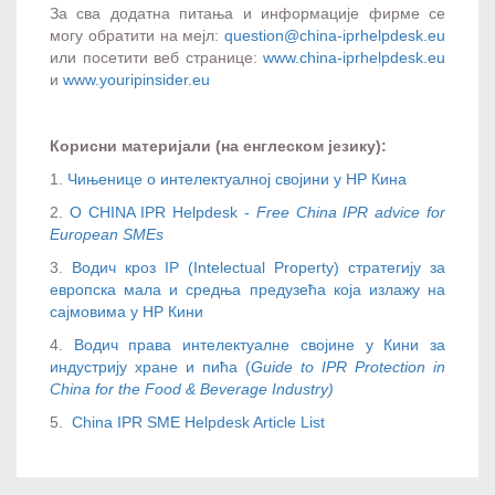
За сва додатна питања и информације фирме се
могу обратити на мејл:
question@china-iprhelpdesk.eu
или посетити веб странице:
www.china-iprhelpdesk.eu
и
www.youripinsider.eu
Корисни
материјали (на енглеском језику):
1.
Чињенице о интелектуалној својини у НР Кина
2.
О CHINA IPR Helpdesk -
Free China IPR advice for
European SMEs
3.
Водич кроз IP (Intelectual Property) стратегију за
европска мала и средња предузећа која излажу на
сајмовима у НР Кини
4.
Водич права интелектуалне својине у Кини за
индустрију хране и пића (
Guide to IPR Protection in
China for the Food & Beverage Industry
)
5.
China IPR SME Helpdesk Article List