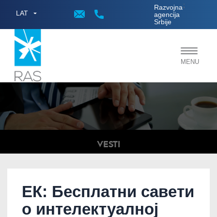
;
Razvojna
LAT
agencija
Srbije
Toggle
MENU
navigat
VESTI
ЕК: Бесплатни савети
о интелектуалној