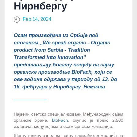
Нирнбергу
Feb 14, 2024
Осам произвођача из Србије под
слоганом „We speak organic - Organic
product from Serbia - Tradition
Transformed into Innovation“
представљају богату понуду на сајму
органске производње BioFach, који се
ове године одржава у периоду од 13. до
16. фебруара у Нирнбергу, Немачка
Највећи светски специјализовани Међународни сајам
органске хране,
BioFach
, окупио је преко 2.500
излагача, међу којима и осам српских компанија.
Шесту годину заредом, наступ домаћих компанија на