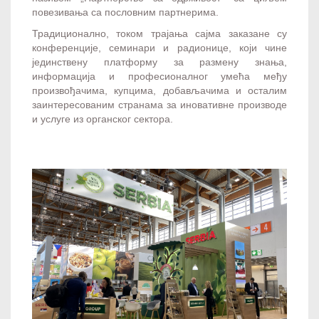
повезивања са пословним партнерима.
Традиционално, током трајања сајма заказане су
конференције, семинари и радионице, који чине
јединствену платформу за размену знања,
информација и професионалног умећа међу
произвођачима, купцима, добављачима и осталим
заинтересованим странама за иновативне производе
и услуге из органског сектора.