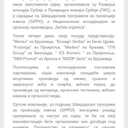
овом престижном сајму, организовале су Развојна
агенција Србије и Привредна комора Србије (ПКС), а
у сарадњи са Швајцарским програмом за промоцију
извоза (
SIPPO
) и Националном асоцијацијом за
органску производњу „Serbia organica“.
Током четири дана, своју понуду представљају:
"Menex" из Крушевца, "Ecoagri Serbia" из Беле Цркве,
"Frutorga" из Прокупља, "Medino" из Крњева, "ITN
Group" из Београда, " ES Komerc " из Пријепоља,
"DBA Promet" из Ариља и "MDDP Janic" из Крушевца.
Посетиоцима и потенцијалним пословним
партнерима, наше компаније понудиће широк
асортиман производа од свежег, сушеног и
замрзнутог воћа и поврћа, воћних пиреа, до
производа од житарица, органских тестенина, воћних
намаза и органског меда.
Српске компаније, уз подршку Швајцарског програма
за промоцију извоза (
SIPPO
), месецима уназад
припремале су наступ на сајму, те ће на овој
манифестацији бити организован низ догађаја под
називом „Партнерство за одрживост“ са циљем