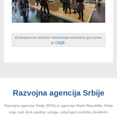
Електронски каталог компанија излачага доступан
је
ОВДЕ
.
Razvojna agencija Srbije
Razvojna agencija Srbije (RAS) je agencija Vlade Republike Srbije
koja nudi širok spektar usluga, uključujući podršku direktnim