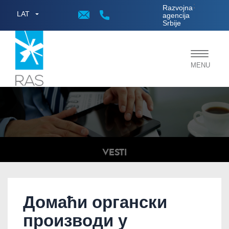
;
Razvojna
LAT
agencija
Srbije
Toggle
MENU
navigat
VESTI
Домаћи органски
производи у