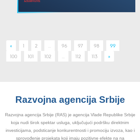
«
1
2
...
96
97
98
99
100
101
102
...
112
113
»
Razvojna agencija Srbije
Razvojna agencija Srbije (RAS) je agencija Vlade Republike Srbije
koja nudi širok spektar usluga, uključujući podršku direktnim
investicijama, podsticanje konkurentnosti i promociju izvoza, kao i
sprovođenje projekata koji imaju pozitivne efekte na na