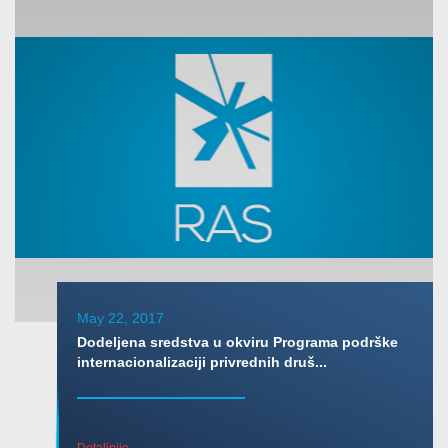
May 22, 2017
Dodeljena sredstva u okviru Programa podrške
internacionalizaciji privrednih druš...
Detaljnije