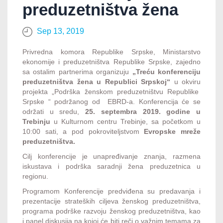
preduzetništva žena
Sep 13, 2019
Privredna komora Republike Srpske, Ministarstvo
ekonomije i preduzetništva Republike Srpske, zajedno
sa ostalim partnerima organizuju
„Treću konferenciju
preduzetništva žena u Republici Srpskoj“
u okviru
projekta „Podrška ženskom preduzetništvu Republike
Srpske “ podržanog od EBRD-a. Konferencija će se
održati u sredu,
25. septembra 2019. godine u
Trebinju
u Kulturnom centru Trebinje, sa početkom u
10:00 sati, a pod pokroviteljstvom
Evropske mreže
preduzetništva.
Cilj konferencije je unapređivanje znanja, razmena
iskustava i podrška saradnji žena preduzetnica u
regionu.
Programom Konferencije predviđena su predavanja i
prezentacije strateških ciljeva ženskog preduzetništva,
programa podrške razvoju ženskog preduzetništva, kao
i panel diskusija na kojoj će biti reči o važnim temama za