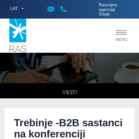
;
Razvojna
LAT
agencija
Srbije
Toggle
MENU
navigat
VESTI
Trebinje -B2B sastanci
na konferenciji