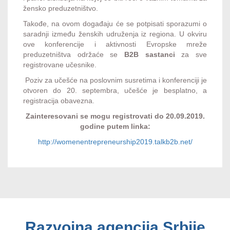
žensko preduzetništvo.
Takođe, na ovom događaju će se potpisati sporazumi o
saradnji između ženskih udruženja iz regiona. U okviru
ove konferencije i aktivnosti Evropske mreže
preduzetništva održaće se
B2B sastanci
za sve
registrovane učesnike.
Poziv za učešće na poslovnim susretima i konferenciji je
otvoren do 20. septembra, učešće je besplatno, a
registracija obavezna.
Zainteresovani se mogu registrovati
do 20.09.2019.
godine putem linka:
http://womenentrepreneurship2019.talkb2b.net/
Razvojna agencija Srbije