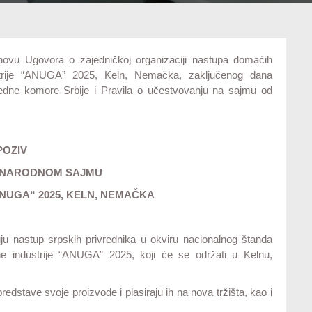
novu Ugovora o zajedničkoj organizaciji nastupa domaćih
trije “ANUGA” 2025, Keln, Nemačka, zaključenog dana
redne komore Srbije i Pravila o učestvovanju na sajmu od
POZIV
UNARODNOM SAJMU
NUGA“ 2025, KELN, NEMAČKA
ju nastup srpskih privrednika u okviru nacionalnog štanda
 industrije “ANUGA” 2025, koji će se održati u Kelnu,
ave svoje proizvode i plasiraju ih na nova tržišta, kao i