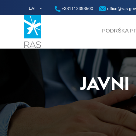
LAT
+381113398500
office@ras.gov
PODRŠKA PR
JAVNI