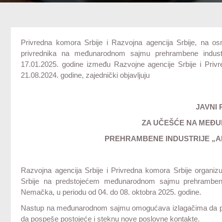
Privredna komora Srbije i Razvojna agencija Srbije, na os
privrednika na međunarodnom sajmu prehrambene indus
17.01.2025. godine između Razvojne agencije Srbije i Priv
21.08.2024. godine, zajednički objavljuju
JAVNI 
ZA UČEŠĆE NA MEĐ
PREHRAMBENE INDUSTRIJE „A
Razvojna agencija Srbije i Privredna komora Srbije organizu
Srbije na predstojećem međunarodnom sajmu prehrambene
Nemačka, u periodu od 04. do 08. oktobra 2025. godine.
Nastup na međunarodnom sajmu omogućava izlagačima da predst
da pospeše postojeće i steknu nove poslovne kontakte.