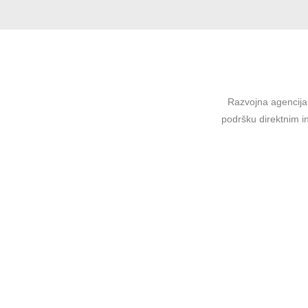
Razvojna agencija 
podršku direktnim in