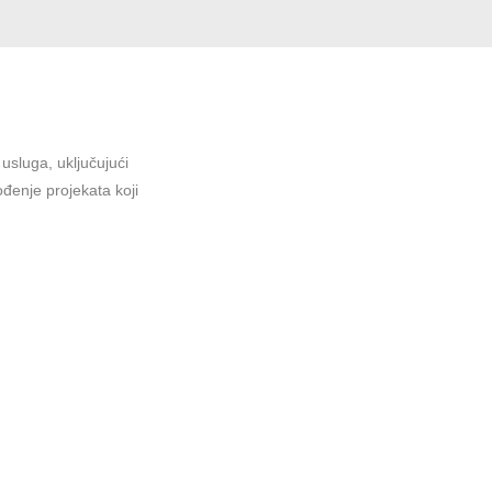
sluga, uključujući
ođenje projekata koji