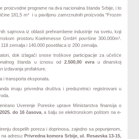
 proizvodne programe na dva nacionalna štanda Srbije, i to
eličine 181,5 m² i u paviljonu zamrznutnih proizvoda “Frozen
sajmova iz oblasti prehrambene industrije na svetu, koji
jamskom prostoru Koelnmesse GmbH površine 300.000m².
118 zemalja i 140.000 posetilaca iz 200 zemalja.
tori, dok izlagači snose troškove participacije za učešće
ionalnog štanda u iznosu od
2.500,00 evra
u dinarskoj
n izdavanja profakture.
a i transporta eksponata.
a imaju privredna društva i preduzetnici registrovani u
voda.
enirano Uverenje Poreske uprave Ministarstva finansija o
 2025. do 16 časova
, a šalju se elektronskom poštom na e-
mirenju dospelih poreza i doprinosa, zajedno sa popunjenom,
m na adresu:
Privredna komora Srbije, ul. Resavska 13-15,