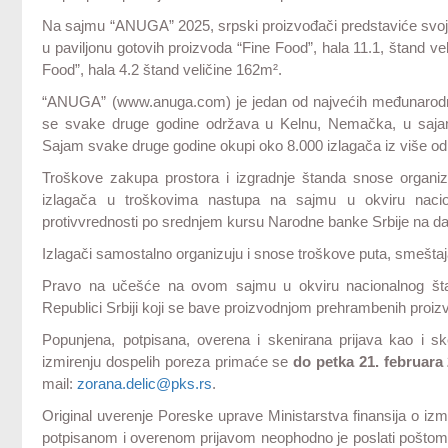
Na sajmu “ANUGA” 2025, srpski proizvođači predstaviće svoje
u paviljonu gotovih proizvoda “Fine Food”, hala 11.1, štand v
Food”, hala 4.2 štand veličine 162m².
“ANUGA” (www.anuga.com) je jedan od najvećih međunarodnih 
se svake druge godine održava u Kelnu, Nemačka, u sa
Sajam svake druge godine okupi oko 8.000 izlagača iz više od 
Troškove zakupa prostora i izgradnje štanda snose organiza
izlagača u troškovima nastupa na sajmu u okviru nac
protivvrednosti po srednjem kursu Narodne banke Srbije na da
Izlagači samostalno organizuju i snose troškove puta, smeštaj
Pravo na učešće na ovom sajmu u okviru nacionalnog štand
Republici Srbiji koji se bave proizvodnjom prehrambenih proiz
Popunjena, potpisana, overena i skenirana prijava kao i sk
izmirenju dospelih poreza primaće se
do petka 21. februara
mail:
zorana.delic@pks.rs
.
Original uverenje Poreske uprave Ministarstva finansija o iz
potpisanom i overenom prijavom neophodno je poslati pošto