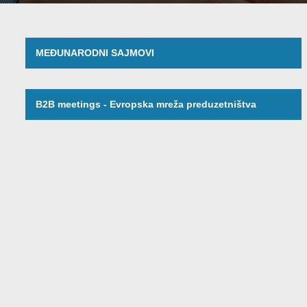
MEĐUNARODNI SAJMOVI
B2B meetings - Evropska mreža preduzetništva