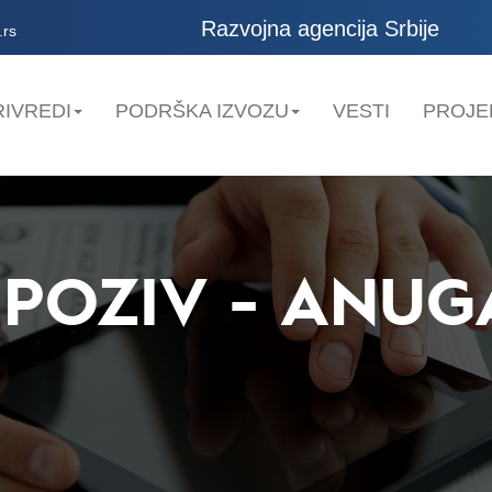
Razvojna agencija Srbije
.rs
IVREDI
PODRŠKA IZVOZU
VESTI
PROJE
 POZIV - ANUG