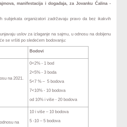
jmova, manifestacija i događaja, za Jovanku Ćalina -
ih subjekata organizatori zadržavaju pravo da bez ikakvih
spunjavaju uslov za izlaganje na sajmu, u odnosu na dobijenu
a će se vršiti po sledećem bodovanju:
Bodovi
0<2% - 1 bod
2<5% - 3 boda
nosu na 2021.
5<7 % – 5 bodova
7<10% - 10 bodova
od 10% i više - 20 bodova
10 i više – 10 bodova
5 -10 – 5 bodova
 odnosu na