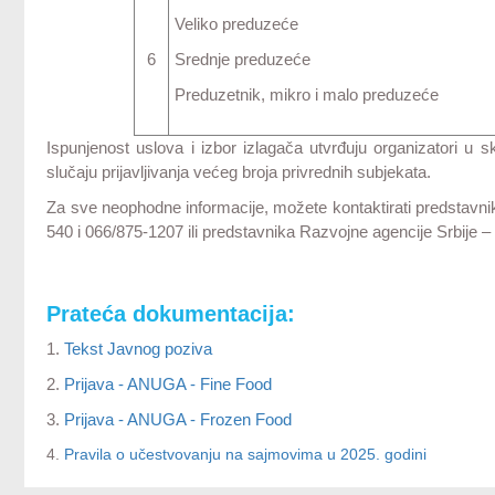
Veliko preduzeće
6
Srednje preduzeće
Preduzetnik, mikro i malo preduzeće
Ispunjenost uslova i izbor izlagača utvrđuju organizatori u
slučaju prijavljivanja većeg broja privrednih subjekata.
Za sve neophodne informacije, možete kontaktirati predstavni
540 i 066/875-1207 ili predstavnika Razvojne agencije Srbije 
Prateća dokumentacija:
1.
Tekst Javnog poziva
2.
Prijava - ANUGA - Fine Food
3.
Prijava - ANUGA - Frozen Food
4.
Pravila o učestvovanju na sajmovima u 2025. godini