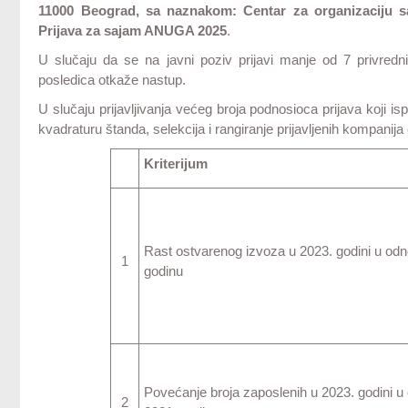
11000 Beograd, sa naznakom: Centar za organizaciju sa
Prijava za sajam ANUGA 2025
.
U slučaju da se na javni poziv prijavi manje od 7 privredn
posledica otkaže nastup.
U slučaju prijavljivanja većeg broja podnosioca prijava koji i
kvadraturu štanda, selekcija i rangiranje prijavljenih kompanij
Kriterijum
Rast ostvarenog izvoza u 2023. godini u od
1
godinu
Povećanje broja zaposlenih u 2023. godini u
2