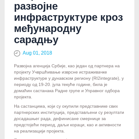
развојне
инфраструктуре кроз
међународну
сарадњу
Aug 01, 2018
Развојна агенција Србије, као један од партнера на
пројекту Учвршћивање изврсне истраживачке
инфраструктуре у дунавском региону (RI2integrate), у
периоду од 19-20. јулa текуће године, била je
домаћин састанака Радне групе и Управног одбора
пројекта.
На састанцима, који су окупили представнике свих
партнерских институција, представљени су резултати
досадашњег рада, дефинисане смернице за
предстојећи период, даљи кораци, као и активности
на реализацији пројекта.