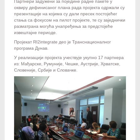
Партнери задужени за поједине радне пакете у
оквиру дефинисаног плана рада пројекта одржали су
презентације на којима су дали пресек постојећег
стања са фокусом на пилот пројекте, те су заједнички
разматрана могућа унапређења за предстојеће
извештајне периоде.
Пројекат RI2integrate део je Транснационалног
програма Дунав.
У реализацији пројекта учествује укупно 17 партнера
из: Мађарскe, Румунијe, Чешкe, Аустријe, Хрватскe,
Словенијe, Србијe и Словачкe.