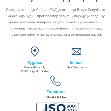
Развојна агенција Србије (РАС) је агенција Владе Републике
Србије која нуди широк спектар услуга, укључујуц́и подршку
директним инвестицијама, подстицање конкурентности и
промоцију извоза, као и спровођење пројеката који имају
позитивне ефекте на на економски и регионални развој.
Адреса
E-mail
Kneza Milosa 12,
office@ras.gov.rs
11000 Belgrade, Serbia
Телефон
+381 11 3398 510