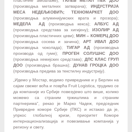
пластичне амбалаже);
ГАЛЕБ МЕТАЛ ПЕК ДОО
(производња металних затварача);
ИНДУСТРИЈА
МЕСА НЕДЕЉКОВИЋ; ТЕХНОМАРКЕТ ДОО
(производња алуминијумских врата и прозора);
МЕДЕЛА АД
(производња кекса);
АЛБУС АД
(производња средстава за хигијену);
ИЗОЛИР АД
(производња пластичних цеви);
МИН – КОМЕРЦ ДОО
(производња сосева и зачина);
АРТ ИВАЛ ДОО
(производња чоколада);
ТИГАР АД
(производња
производа од гуме);
ПРОГЕН СОЛУШНС ДОО
(производња хемијских средстава);
ДПС КЛАС ГРУП
ДОО
(производња брашна);
ДУНАВ ГРОЦКА ДОО
(производња предива за текстилну индустрију).
„Идемо у Мостар, водимо привреднике и у Берлин на
сајам свежег воћа и поврћа Fruit Logistica, трудимо се
да компаније из Србије повезујемо што више, колико
можемо са страним тржиштима и страним
партнерима“, рекао је Марко Чадеж, председник
Привредне коморе Србије (ПКС) и истакао да је,
упркос глобалној кризи, приоритет Коморе
интернационализација и повезивање компанија у
региону и свету.