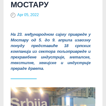
МОСТАРУ
Apr 05, 2022
На 23. међународном сајму привреде у
Мостару од 5. до 9. априла извозну
понуду представиће 18 српских
компанија из сектора пољопривреде и
прехрамбене индустрије, металске,
текстилне, хемијске и индустрије
прераде дрвета.