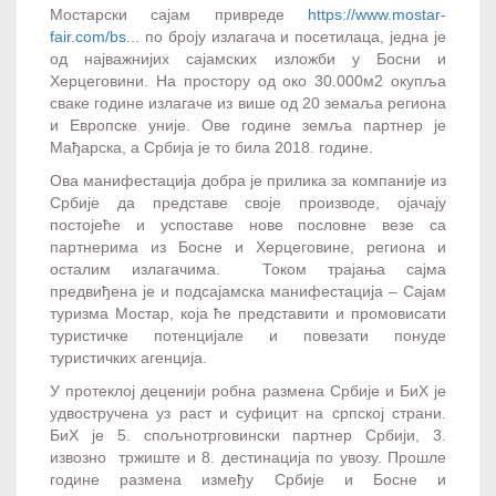
Мостарски сајам привреде
https://www.mostar-
fair.com/bs
... по броју излагача и посетилаца, једна је
од најважнијих сајамских изложби у Босни и
Херцеговини. На простору од око 30.000м2 окупља
сваке године излагаче из више од 20 земаља региона
и Европске уније. Ове године земља партнер је
Мађарска, а Србија је то била 2018. године.
Ова манифестација добра је прилика за компаније из
Србије да представе своје производе, ојачају
постојеће и успоставе нове пословне везе са
партнерима из Босне и Херцеговине, региона и
осталим излагачима. Током трајања сајма
предвиђена је и подсајамска манифестација – Сајам
туризма Мостар, која ће представити и промовисати
туристичке потенцијале и повезати понуде
туристичких агенција.
У протеклој деценији робна размена Србије и БиХ је
удвостручена уз раст и суфицит на српској страни.
БиХ је 5. спољнотрговински партнер Србији, 3.
извозно тржиште и 8. дестинација по увозу. Прошле
године размена између Србије и Босне и