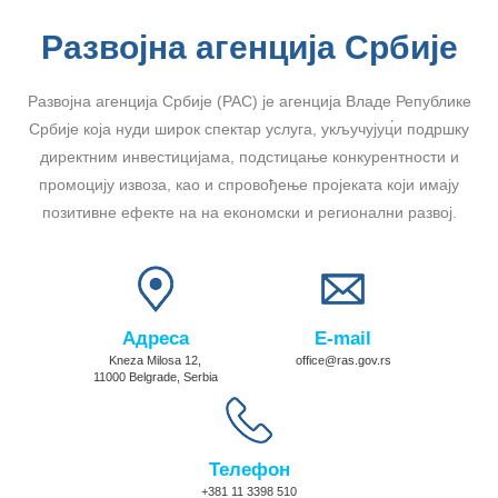
Развојна агенција Србије
Развојна агенција Србије (РАС) је агенција Владе Републике
Србије која нуди широк спектар услуга, укључујуц́и подршку
директним инвестицијама, подстицање конкурентности и
промоцију извоза, као и спровођење пројеката који имају
позитивне ефекте на на економски и регионални развој.
Адреса
E-mail
Kneza Milosa 12,
office@ras.gov.rs
11000 Belgrade, Serbia
Телефон
+381 11 3398 510