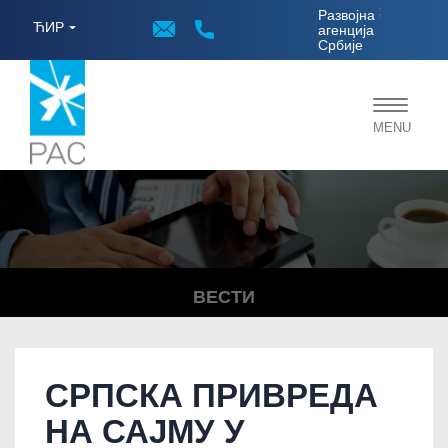
;
Развојна
ЋИР
агенција
Србије
Toggle
MENU
navigat
ВЕСТИ
СРПСКА ПРИВРЕДА
НА САЈМУ У