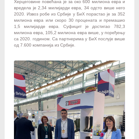
Херцеговине повећана је за око 600 милиона евра и
вредела је 2,34 милијарди евра, 34 одсто више него
2020. Извоз робе из Србије у БиХ порастао је за 352
милиона евра или скоро 30 процената и премашио
1,5 милијарде евра. Суфицит је достигао 782,3
милиона евра, 105,2 милиона евра више, у поређењу
са 2020. годином. Са партнерима у БиХ послује више
од 7.600 компанија из Србије.