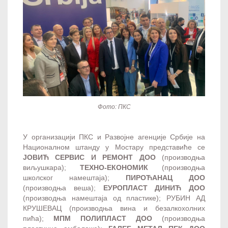
Фото: ПКС
У организацији ПКС и Развојне агенције Србије на
Националном штанду у Мостару представиће се
ЈОВИЋ СЕРВИС И РЕМОНТ ДОО
(производња
виљушкара);
ТЕХНО-ЕКОНОМИК
(производња
школског намештаја);
ПИРОЋАНАЦ ДОО
(производња веша);
ЕУРОПЛАСТ ДИНИЋ ДОО
(производња намештаја од пластике); РУБИН АД
КРУШЕВАЦ (производња вина и безалкохолних
пића);
МПМ ПОЛИПЛАСТ ДОО
(производња