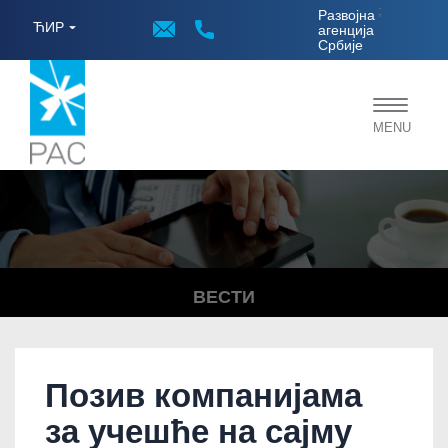
;
Развојна
ЋИР
агенција
Србије
Toggle
MENU
navigat
ВЕСТИ
Позив компанијама
за учешће на сајму