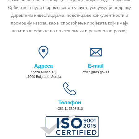
Србије која нуди широк спектар услуга, укључујуц́и подршку
директним инвестицијама, подстицање конкурентности и
промоцију извоза, као и спровођење пројеката који имају
позитивне ефекте на на економски и регионални развој.
Адреса
E-mail
Kneza Milosa 12,
office@ras.gov.rs
11000 Belgrade, Serbia
Телефон
+381 11 3398 510