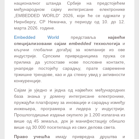
националног штанда Србије на предстојећем
међународном сајму интегрисане електронике
„EMBEDDED WORLD“ 2026, који ће се одржати у
Нирнбергу, СР Немачка, у периоду од 10. до 12.
марта 2026. године.
Embedded World
представља
највећи
специјализовани сајам
embedded
технологија
и
кључни глобални догађај за компаније из ове
индустрије. Српским привредницима пружа се
прилика да успоставе нове пословне контакте,
унапреде постојећу сарадњу, прате савремене
тржишне трендове, као и да стекну увид у активности
конкуренције.
Сајам је уједно и једна од највећих међународних
база знања у домену интегрисане електронике,
пружајући платформу за иновације и сарадњу између
инжењера, програмера и лидера у индустрији.
Прошлогодишње издање окупило је 1.200 излагача из
више од 45 земаља, док је манифестацију обишло
више од 30.000 посетилаца из свих делова света.
Право учешћа
имају привредна друштва и