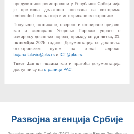
предузетници регистровани у Републици Србији чија
је претежна делатност повезана са секторима
embedded технологија и интегрисане електронике.
Попуњене, потписане, оверене и скениране пријаве,
као и скенирано Уверење Пореске управе о
измирењу доспелих пореза, примају се
до петка, 21.
новембра
2025. године. Документација се доставља
електронским путем на e-mail адресе:
bojana.lalovic@pks.rs
и
ICT@pks.rs
.
Текст Јавног позива
као и пратећа документација
доступни су на
страници РАС
.
Развојна агенција Србије
Развојна агенција Србије (РАС) је агенција Владе Републике