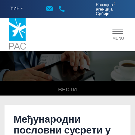
;
Развојна
ЋИР
агенција
Србије
Toggle
MENU
navigat
ВЕСТИ
Међународни
пословни сусрети у