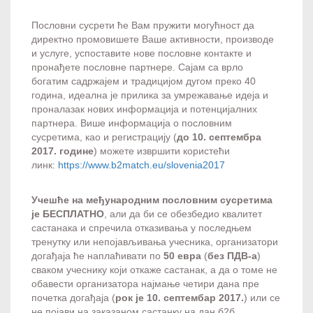
Пословни сусрети ће Вам пружити могућност да
директно промовишете Ваше активности, производе
и услуге, успоставите нове пословне контакте и
пронађете пословне партнере. Сајам са врло
богатим садржајем и традицијом дугом преко 40
година, идеална је прилика за умрежавање идеја и
проналазак нових информација и потенцијалних
партнера. Више информација о пословним
сусретима, као и регистрацију (
до 10. септембра
2017. године
) можете извршити користећи
линк:
https://www.b2match.eu/slovenia2017
Учешће на међународним пословним сусретима
је БЕСПЛАТНО
, али да би се обезбедио квалитет
састанака и спречила отказивања у последњем
тренутку или непојављивања учесника, организатори
догађаја ће наплаћивати по
50 евра
(
без ПДВ-а
)
сваком учеснику који откаже састанак, а да о томе не
обавести организатора најмање четири дана пре
почетка догађаја (
рок је 10. септембар 2017.
) или се
не појави на заказаном састанку на дан б2б.