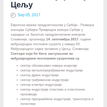
Цељу
Sep 05, 2017
Европска мрежа предузетништва у Србији - Развојна
агенција Србијеи Привредна комора Србије у
сарадњи са Занатско предузетничком комором
Словеније, организују
14. септембра 2017.
године
међународне пословне сусрете у оквиру 50.
Међународног сајма трговине у Цељу, Словенија.
Сектори који ће бити заступљени на
међународним пословним сусретима су
:
сектор обновљивих извора енергије
сектор металопрерађивачке индустрије
сектор дрвне индустрије
сектор грађевинске индустрије
сектор електро индустрије
сектор индустрије пластике и пластичних
производа
сектор прехрамбене индустрије, транспорта и
логистике