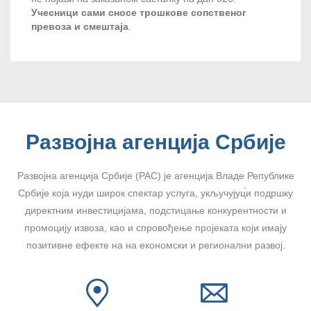
Учесници сами сносе трошкове сопственог
превоза и смештаја
.
Развојна агенција Србије
Развојна агенција Србије (РАС) је агенција Владе Републике
Србије која нуди широк спектар услуга, укључујуц́и подршку
директним инвестицијама, подстицање конкурентности и
промоцију извоза, као и спровођење пројеката који имају
позитивне ефекте на на економски и регионални развој.