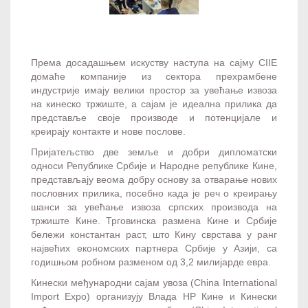
Према досадашњем искуству наступа на сајму CIIE
домаће компаније из сектора прехрамбене
индустрије имају велики простор за увећање извоза
на кинеско тржиште, а сајам је идеална прилика да
представље своје производе и потенцијале и
креирају контакте и нове послове.
Пријатељство две земље и добри дипломатски
односи Републике Србије и Народне републике Кине,
представљају веома добру основу за отварање нових
пословних прилика, посебно када је реч о креирању
шанси за увећање извоза српских производа на
тржиште Кине. Трговинска размена Кине и Србије
бележи константан раст, што Кину сврстава у ранг
највећих економских партнера Србије у Азији, са
годишњом робном разменом од 3,2 милијарде евра.
Кинески међународни сајам увоза (China International
Import Expo) организују Влада НР Кине и Кинески