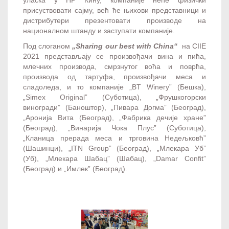
уласка у НР Кину, компаније неће физички
присуствовати сајму, већ ће њихови представници и
дистрибутери презентовати производе на
националном штанду и заступати компаније.
Под слоганом
„Sharing our best with China“
на CIIE
2021 представљају се произвођачи вина и пића,
млечних производа, смрзнутог воћа и поврћа,
производа од тартуфа, произвођачи меса и
сладоледа, и то компаније „BT Winery” (Бешка),
„Simex Original” (Суботица), „Фрушкогорски
виногради” (Баноштор), „Пивара Догма” (Београд),
„Аронија Вита (Београд), „Фабрика дечије хране”
(Београд), „Винарија Чока Плус” (Суботица),
„Кланица прерада меса и трговина Недељковћ”
(Шашинци), „ITN Group” (Београд), „Млекара Уб”
(Уб), „Млекара Шабац” (Шабац), „Damar Confit”
(Београд) и „Имлек” (Београд).