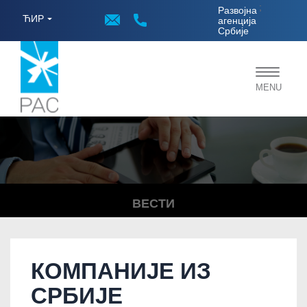
;
Развојна
ЋИР
агенција
Србије
Toggle
MENU
navigat
ВЕСТИ
КОМПАНИЈЕ ИЗ
СРБИЈЕ