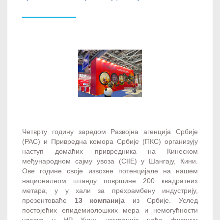
Четврту годину заредом Развојна агенција Србије
(РАС) и Привредна комора Србије (ПКС) организују
наступ домаћих привредника на Кинеском
међународном сајму увоза (CIIE) у Шангају, Кини.
Ове године своје извозне потенцијале на нашем
националном штанду површине 200 квадратних
метара, у у хали за прехрамбену индустрију,
презентоваће
13 компанија
из Србије. Услед
постојећих епидемиолошких мера и немогућности