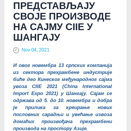
ПРЕДСТАВЉАЈУ
СВОЈЕ ПРОИЗВОДЕ
НА САЈМУ CIIE У
ШАНГАЈУ
Nov 04, 2021
И овог новембра 13 српских компанија
из сектора прехрамбене индустрије
биће део Кинеског међународног сајма
увоза CIIE 2021 (China International
Import Expo 2021) у Шангају. Сајам се
одржава од 5. до 10. новембра
и добра
је прилика за креирање нових
пословних сарадњи и увећање извоза
домаћих произвођача прехрамбени
производа
на простору Азије.