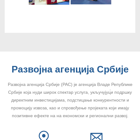
Развојна агенција Србије
Развојна агенција Србије (РАС) је агенција Владе Републике
Србије која нуди широк спектар услуга, укључујуц́и подршку
директним инвестицијама, подстицање конкурентности и
промоцију извоза, као и спровођење пројеката који имају
позитивне ефекте на на економски и регионални развој.