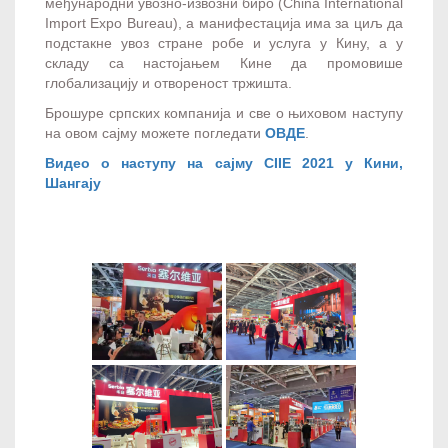
међународни увозно-извозни биро (China International
Import Expo Bureau), а манифестација има за циљ да
подстакне увоз стране робе и услуга у Кину, а у
складу са настојањем Кине да промовише
глобализацију и отвореност тржишта.
Брошуре српских компанија и све о њиховом наступу
на овом сајму можете погледати
ОВДЕ
.
Видео о наступу на сајму CIIE 2021 у Кини,
Шангају