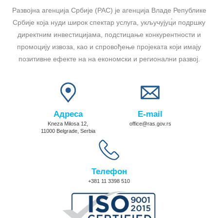
Развојна агенција Србије (РАС) је агенција Владе Републике
Србије која нуди широк спектар услуга, укључујуц́и подршку
директним инвестицијама, подстицање конкурентности и
промоцију извоза, као и спровођење пројеката који имају
позитивне ефекте на на економски и регионални развој.
Адреса
E-mail
Kneza Milosa 12,
office@ras.gov.rs
11000 Belgrade, Serbia
Телефон
+381 11 3398 510