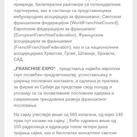
привреде, билатерални разговори са потенцијалним
партнерима, као и састанци са представницима
међународних асоцијација за франшизинг: Светском
франшизном федерацијом (WorldFranchiseCouncil),
Европском федерацијом за франшизинг
(EuropeanFranchiseFederation), Француском
асоцијацијом за франшизинг
(FrenchFranchiseFederation), као и са националним
асоцијацијама Хрватске, Грчке, Шпаније, Бразила,
САД.
„FRANCHISE EXPO“
, представља највећи европски
скуп посвећен предузетништву, успостављању и
ширењу пословних контаката, а одлична је прилика
за фирме из Србије да представе своју понуду и
упознају се са иновативним пословним идејама и
савременим трендовима развоја франшизног
пословања.
На сајму учествује више од 560 излагача, од којих 140
први пут излаже на сајму. „ Биће одржано више од
150 радионица и едукација током четири дана
трајања сајма, као и бесплатан консалтинг светски