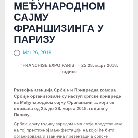
МЕЂУНАРОДНОМ
САЈМУ
ФРАНШИЗИНГА У
ПАРИЗУ
Mar 26, 2018
“FRANCHISE EXPO PARIS” – 25-28. март 2018.
године
Развојна агенција Србије и Привредна комора
Србије организовале су наступ српске привреде
на Међународном
с
ајму Франшизинга, који се
одржава од 25. до 28. марта 2018. године у
Паризу.
Србија другу годину заредом има своје представнике
на тој престижној манифестацији на којој ће бити
организована и званична презентација српске