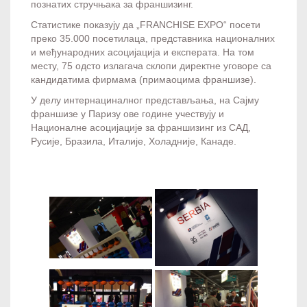
познатих стручњака за франшизинг.
Статистике показују да „FRANCHISE EXPO“ посети
преко 35.000 посетилаца, представника националних
и међународних асоцијација и експерата. На том
месту, 75 одсто излагача склопи директне уговоре са
кандидатима фирмама (примаоцима франшизе).
У делу интернациналног представљања, на Сајму
франшизе у Паризу ове године учествују и
Националне асоцијације за франшизинг из САД,
Русије, Бразила, Италије, Холадније, Канаде.