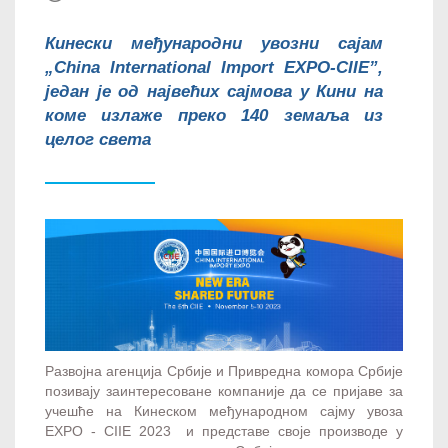
Кинески међународни увозни сајам
„China International Import EXPO-CIIE”,
један је од највећих сајмова у Кини на
коме излаже преко 140 земаља из
целог света
Развојна агенција Србије и Привредна комора Србије
позивају заинтересоване компаније да се пријаве за
учешће на Кинеском међународном сајму увоза
EXPO - CIIE 2023 и представе своје производе у