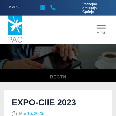
;
Развојна
ЋИР
агенција
Србије
Toggle
MENU
navigat
ВЕСТИ
EXPO-CIIE 2023
Mar 16, 2023