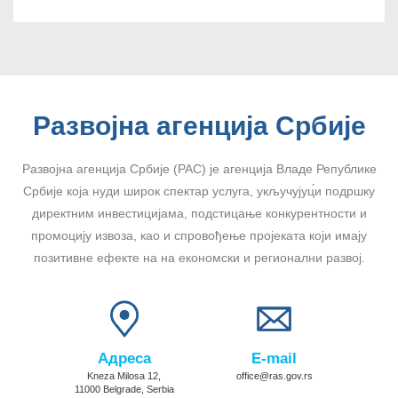
Развојна агенција Србије
Развојна агенција Србије (РАС) је агенција Владе Републике
Србије која нуди широк спектар услуга, укључујуц́и подршку
директним инвестицијама, подстицање конкурентности и
промоцију извоза, као и спровођење пројеката који имају
позитивне ефекте на на економски и регионални развој.
Адреса
E-mail
Kneza Milosa 12,
office@ras.gov.rs
11000 Belgrade, Serbia