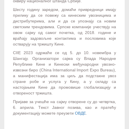
оквиру националног штанда Србије.
Шесту годину заредом, домаћи привредници имају
прилику да се повежу са кинеским увозницима и
дистрибутерима, али и да се упознају са новим
светским трендовима. Српске компаније учествују на
овом сајму од самог почетка, од 2018. године и
враћају задовољне контактима и пословима које
остварују на тржишту Кине.
CIIE 2023 одржаће се од 5. до 10. новембра у
Шангају. Организатори сајма су Влада Народне
Републике Кине и Кинески међународни увозно-
извозни биро (China International Import Expo Bureau),
а манифестација има за циљ да подстакне увоз
стране робе и услуга у Кину, а у складу са
настојањем Кине да промовише глобализацију и
отвореност тржишта.
Пријаве за учешће на сајму отворене су до четвртка,
6. априла. Tекст Јавног позива, као и пратећу
документацију можете преузети
ОВДЕ
.