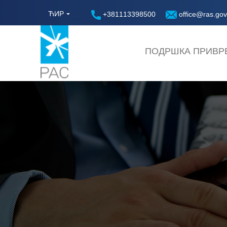
ЋИР
+381113398500
office@ras.gov
ПОДРШКА ПРИВР