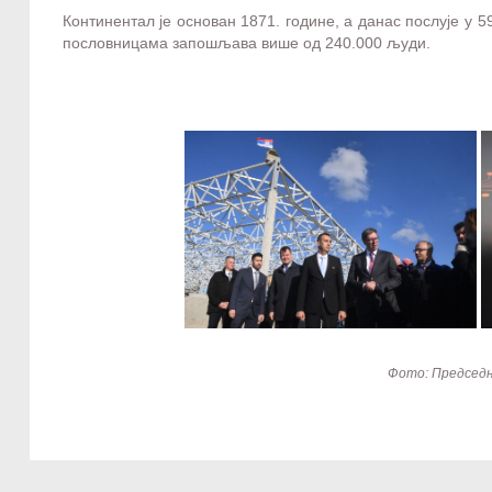
Континентал је основан 1871. године, а данас послује у 
пословницама запошљава више од 240.000 људи.
Фото: Председ