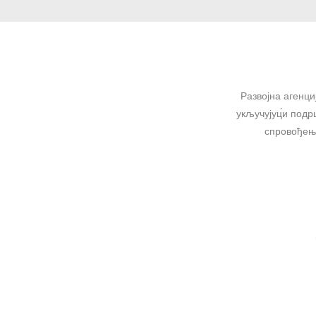
Развојна агенци
укључујуц́и подр
спровођење