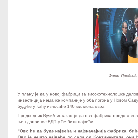
Фото: Председ
У плану је да у новој фабрици за високотехнолошке дело
инвестиција немачке компаније у оба погона у Новом Саду
будуће у Каћу износиће 140 милиона евра.
Председник Вучић истакао је да ова фабрика представља 
њен допринос БДП-у ће бити највећи.
“Ово ће да буде највећа и најзначајнија фабрика, бић
Ово је нешто највеће до сада од Континентала, они ћ