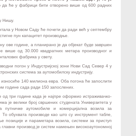
ао да ће у фабрици бити отворено више од 600 радних
у Нишу.
нтала у Новом Саду ће почети да ради већ у септембру
остигне пун капацитет производње.
ну ове године, а планирано је да објекат буде завршен
е више од 30.000 квадратних метара производног и
нталових фабрика у свету.
зводни погон у Индустријској зони Нови Сад Север 4 у
ктронских система за аутомобилску индустрију.
 износиће 140 милиона евра. Оба погона ће запослити
ом године сада ради 150 запослених.
 од три године када је најпре оформио истраживачко-
има је велики број свршених студената Универзитета у
а путничке аутомобиле и комерцијална возила за
.
То обухвата производе као што су инструмент табле,
е позиције и параметара возила, системи за приступ
 главни производ је систем намењен високоаутономној