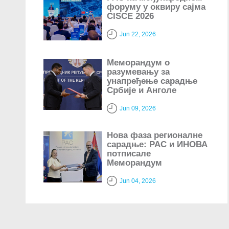
форуму у оквиру сајма
CISCE 2026
Jun 22, 2026
Меморандум о
разумевању за
унапређење сарадње
Србије и Анголе
Jun 09, 2026
Нова фаза регионалне
сарадње: РАС и ИНОВА
потписале
Меморандум
Jun 04, 2026