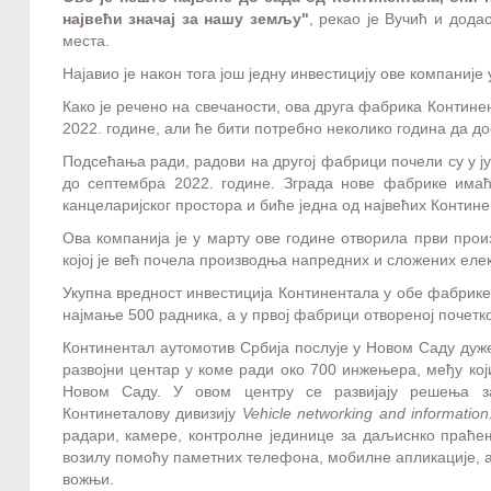
највећи значај за нашу земљу"
, рекао је Вучић и дод
места.
Најавио је након тога још једну инвестицију ове компаније 
Како је речено на свечаности, ова друга фабрика Контине
2022. године, али ће бити потребно неколико година да д
Подсећања ради, радови на другој фабрици почели су у ју
до септембра 2022. године. Зграда нове фабрике имаћ
канцеларијског простора и биће једна од највећих Контине
Ова компанија је у марту ове године отворила први прои
којој је већ почела производња напредних и сложених еле
Укупна вредност инвестиција Континентала у обе фабрике
најмање 500 радника, а у првој фабрици отвореној почетк
Континентал аутомотив Србија послује у Новом Саду дуже
развојни центар у коме ради око 700 инжењера, међу кој
Новом Саду. У овом центру се развијају решења з
Континеталову дивизију
Vehicle networking and information
радари, камере, контролне јединице за даљиснко праћењ
возилу помоћу паметних телефона, мобилне апликације, а
вожњи.