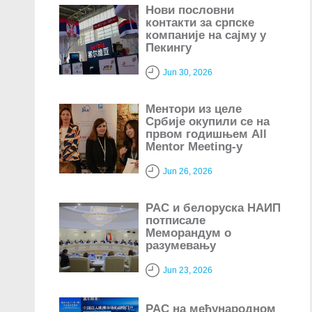
Нови пословни
контакти за српске
компаније на сајму у
Пекингу
Jun 30, 2026
Ментори из целе
Србије окупили се на
првом годишњем All
Mentor Meeting-у
Jun 26, 2026
РАС и белоруска НАИП
потписале
Меморандум о
разумевању
Jun 23, 2026
РАС на међународном