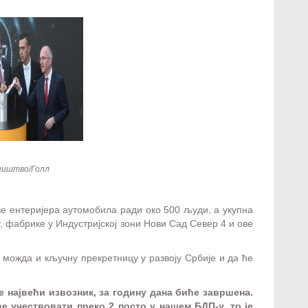
ништво/Голл
ве ентеријера аутомобила ради око 500 људи, а укупна
, фабрике у Индустријској зони Нови Сад Север 4 и ове
можда и кључну прекретницу у развоју Србије и да ће
е највећи извозник, за годину дана биће завршена.
е учествовати преко 2 посто у нашем БДП-у, то је