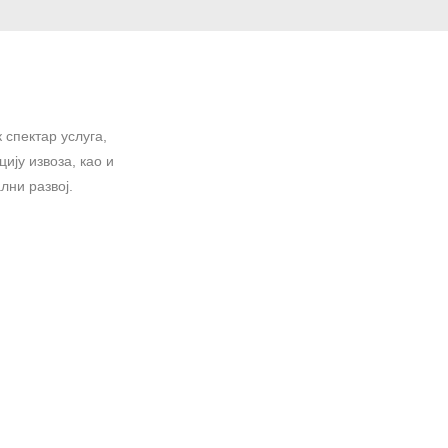
 спектар услуга,
ију извоза, као и
лни развој.