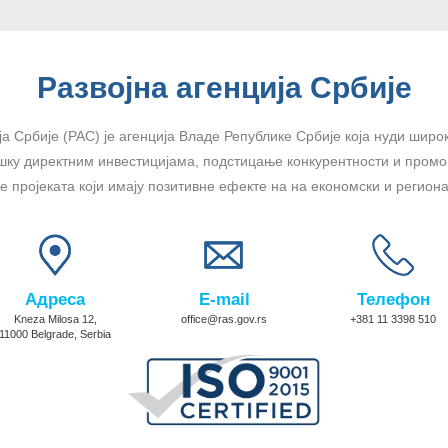
Развојна агенција Србије
ја Србије (РАС) је агенција Владе Републике Србије која нуди широк
шку директним инвестицијама, подстицање конкурентности и промоц
 пројеката који имају позитивне ефекте на на економски и региона
Адреса
E-mail
Телефон
Kneza Milosa 12,
office@ras.gov.rs
+381 11 3398 510
11000 Belgrade, Serbia