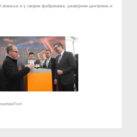
59 земаља и у својим фабрикама, развојним центрима и
ништво/Голл