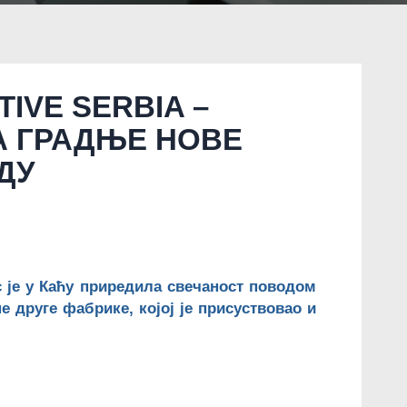
IVE SERBIA –
А ГРАДЊЕ НОВЕ
ДУ
ас је у Каћу приредила свечаност поводом
 друге фабрике, којој је присуствовао и