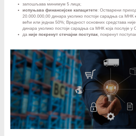
запошљава минимум 5 лица;
испуњава финансијске капацитете
: Остварени прихо
20.000.000,00 динара уколико постоји сарадња са МНК к
већи или једнак 50%; Вредност основних средстава није
динара уколико постоји сарадња са МНК која послује у 
да
није покренут стечајни поступак
, покренут поступа