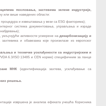
ципима пословања, захтевима зелене индустрије,
дну или више наведених области:
 процедура и извештавања у вези са ESG факторима);
нтерног система документовања, управљања и израде
снабдевања);
, укључујући активности усмерене на
декарбонизацију и
 захтевима и обавезама које произилазе из европског
ављања и техничке усклађености са индустријским и
А/VDA 6.3/ISO 13485 и CEN норме) специфичним за ланце
тране МНК
(идентификација захтева, усклађивање са
ких решења.
нтације извршена је анализа ефеката учешћа Корисника