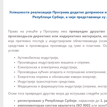
Успешности реализације Програма додатно доприноси и 
Републици Србије, а чији представници су
Право на учешће у Програму има
привредно друштво 
производњом директних или индиректних материјала, ко
која претежно послује у индустријским областимавода (ос
средстава и производња производа од гуме и пластике. О
услове:
Аутомобилска индустрија;
Производња индустријских машина и опреме;
Електронска и електрична индустрија;
Производња кућних апарата и потрошачке електронике;
Енергетска опрема и обновљиви извори енергије;
Индустрија транспортних средстава;
Медицинска и фармацеутска индустрија (опрема, инстр
Осим тога привредно друство мора да испуњава следеће усло
регистровано у Републици Србији
, најкасније до
1. 
имплементиран систем квалитета
ISO 9001
или важећ