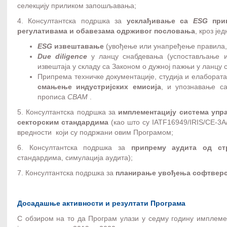
селекцију приликом запошљавања;
4. Консултантска подршка за
усклађивање са
ESG
прин
регулативама и обавезама одрживог пословања
, кроз је
ESG
извештавање
(увођење или унапређење правила,
Due diligence
у ланцу снабдевања (успостављање и
извештаја у складу са Законом о дужној пажњи у ланцу 
Припрема техничке документације, студија и елабората
смањење индустријских емисија
, и упознавање са
прописа
CBAM
.
5. Консултантска подршка за
имплементацију система упр
секторским стандардима
(као што су IATF16949/IRIS/CE-3
вредности који су подржани овим Програмом;
6. Консултантска подршка за
припрему аудита од с
стандардима, симулација аудита);
7. Консултантска подршка за
планирање увођења софтверс
Досадашње активности и резултати Програма
С обзиром на то да Програм улази у седму годину имплеме