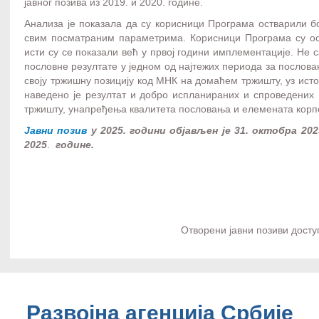
јавног позива из 2019. и 2020. године.
Анализа је показала да су корисници Програма остварили б
свим посматраним параметрима. Корисници Програма су ос
исти су се показали већ у првој години имплементације. Не 
пословне резултате у једном од најтежих периода за послов
своју тржишну позицију код МНК на домаћем тржишту, уз ист
наведено је резултат и добро испланираних и спроведених
тржишту, унапређења квалитета пословања и елемената корп
Јавни позив
у 2025. години објављен је 31. октобра 2025
2025
.
године.
Отворени јавни позиви досту
Развојна агенција Србије