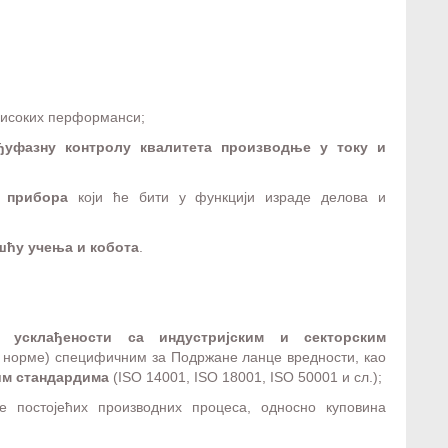
исоких перформанси;
ђуфазну контролу квалитета производње у току и
 прибора
који ће бити у функцији израде делова и
шћу учења и кобота
.
 усклађености са индустријским и секторским
N норме) специфичним за Подржане ланце вредности, као
им стандардима
(ISO 14001, ISO 18001, ISO 50001 и сл.);
 постојећих производних процеса, односно куповина