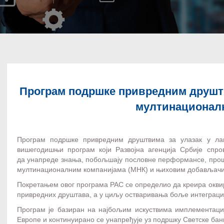
Програм подршке привредним друштв
мултинационалн
Програм подршке привредним друштвима за улазак у ла
вишегодишњи програм који Развојна агенција Србије спр
да унапреде знања, побољшају пословне перформансе, прош
мултинационалним компанијама (МНК) и њиховим добављач
Покретањем овог програма РАС се определио да креира окв
привредних друштава, а у циљу остваривања боље интеграциј
Програм је базиран на најбољим искуствима имплементаци
Европе и континуирано се унапређује уз подршку Светске ба