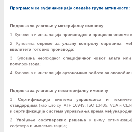
Програмом се суфинансирају следеће групе активности:
Подршка за улагање у материјалну имовину
1. Куповина и инсталација
производне и процесне опреме
в
2. Куповина
опреме за улазну контролу сировина
,
ме
квалитета готових производа
;
3. Куповина неопходног
специфичног новог алата или
полупроизвода;
4. Куповина и инсталација
аутономних робота са способно
Подршка за улагање у нематеријалну имовину
1.
Сертификација система
управљања и техничке
стандардима
(као што су IATF 16949, ISO 13485, VDA и CE
и
сертификација система управљања према међународн
2.
Увођење софтверских решења
у циљу оптимизације
софтвера и имплементација;