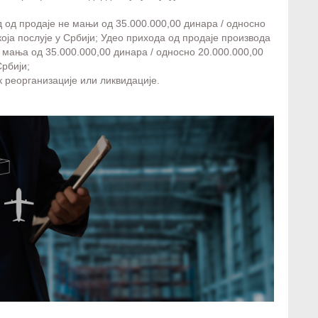
д од продаје не мањи од 35.000.000,00 динара / односно
оја послује у Србији; Удео прихода од продаје производа
 мања од 35.000.000,00 динара / односно 20.000.000,00
Србији;
к реорганизације или ликвидације.