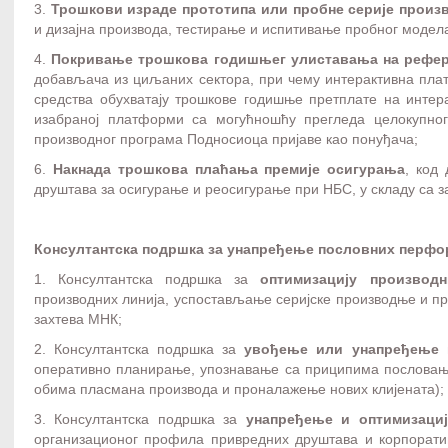
3.
Трошкови израде прототипа или пробне серије произ
и дизајна производа, тестирање и испитивање пробног модел
4.
Покривање трошкова годишњег улиставања на рефер
добављача из циљаних сектора, при чему интерактивна пла
средства обухватају трошкове годишње претплате на интер
изабраној платформи са могућношћу прегледа целокупног
производног програма Подносиоца пријаве као понуђача;
6.
Накнада трошкова плаћања премије осигурања
, код
друштава за осигурање и реосигурање при НБС, у складу са 
Консултантска подршка за унапређење пословних перфо
1. Консултантска подршка за
оптимизацију производ
производних линија, успостављање серијске производње и пр
захтева МНК;
2. Консултантска подршка за
увођење или унапређење 
оперативно планирање, упознавање са приципима послова
обима пласмана производа и проналажење нових клијената);
3. Консултантска подршка за
унапређење и оптимизаци
организационог профила привредних друштава и корпорати