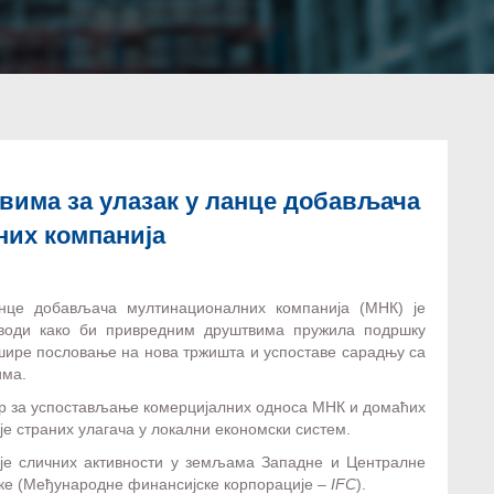
има за улазак у ланце добављача
их компанија
нце добављача мултинационалних компанија (МНК) је
оводи како би привредним друштвима пружила подршку
ире пословање на нова тржишта и успоставе сарадњу са
има.
ир за успостављање комерцијалних односа МНК и домаћих
е страних улагача у локални економски систем.
је сличних активности у земљама Западне и Централне
нке (Међународне финансијске корпорације –
IFC
).