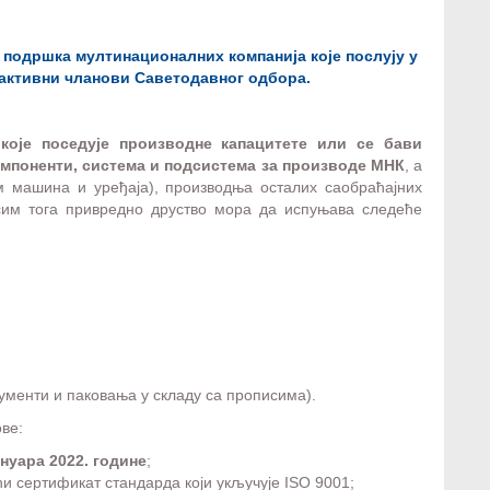
подршка мултинационалних компанија које послују у
 активни чланови Саветодавног одбора.
које поседује производне капацитете или се бави
мпоненти, система и подсистема за производе МНК
, а
им машина и уређаја), производња осталих саобраћајних
сим тога привредно друство мора да испуњава следеће
ументи и паковања у складу са прописима).
ве:
јануара 2022. године
;
и сертификат стандарда који укључује ISO 9001;