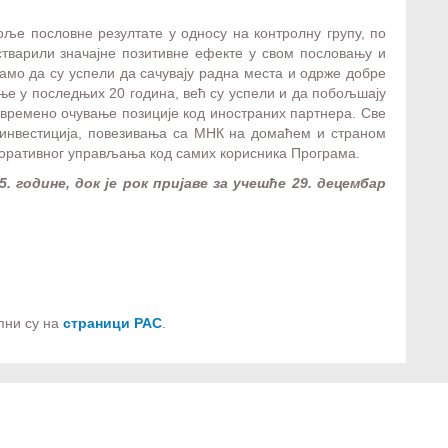
оље пословне резултате у односу на контролну групу, по
тварили значајне позитивне ефекте у свом пословању и
само да су успели да сачувају радна места и одрже добре
ање у последњих 20 година, већ су успели и да побољшају
овремено очување позиције код иностраних партнера. Све
 инвестиција, повезивања са МНК на домаћем и страном
оративног управљања код самих корисника Програма.
. године, док је рок пријаве за учешће 29. децембар
п
ни су
на
страници РАС
.