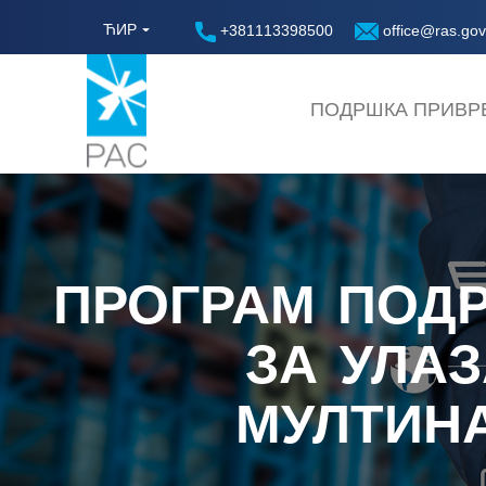
ЋИР
+381113398500
office@ras.gov
ПОДРШКА ПРИВР
ПРОГРАМ ПОД
ЗА УЛА
МУЛТИН