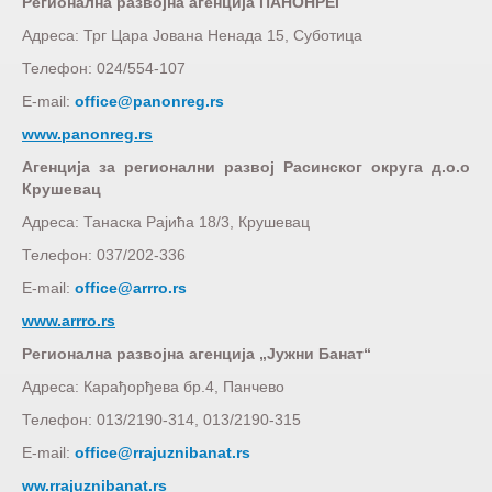
Регионална развојна агенција ПАНОНРЕГ
Адреса: Трг Цара Јована Ненада 15, Суботица
Телефон: 024/554-107
E-mail:
office@panonreg.rs
www.panonreg.rs
Агенција за регионални развој Расинског округа д.о.о
Крушевац
Адреса: Танаска Рајића 18/3, Крушевац
Телефон: 037/202-336
E-mail:
office@arrro.rs
www.arrro.rs
Регионална развојна агенција „Јужни Банат“
Адреса: Карађорђева бр.4, Панчево
Телефон: 013/2190-314, 013/2190-315
E-mail:
office@rrajuznibanat.rs
ww.rrajuznibanat.rs