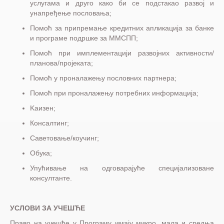
услугама и друго како би се подстакао развој и
унапређење пословања;
Помоћ за припремање кредитних апликација за банке
и програме подршке за ММСПП;
Помоћ при имплементацији развојних активности/
планова/пројеката;
Помоћ у проналажењу пословних партнера;
Помоћ при проналажењу потребних информација;
Kаизен;
Консалтинг;
Саветовање/коучинг;
Обука;
Упућивање на одговарајуће специјализоване
консултанте.
УСЛОВИ ЗА УЧЕШЋЕ
Право на учешће у Програму имају микро, мала и средња