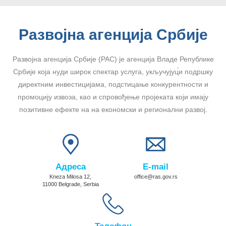
Развојна агенција Србије
Развојна агенција Србије (РАС) је агенција Владе Републике
Србије која нуди широк спектар услуга, укључујуц́и подршку
директним инвестицијама, подстицање конкурентности и
промоцију извоза, као и спровођење пројеката који имају
позитивне ефекте на на економски и регионални развој.
Адреса
E-mail
Kneza Milosa 12,
office@ras.gov.rs
11000 Belgrade, Serbia