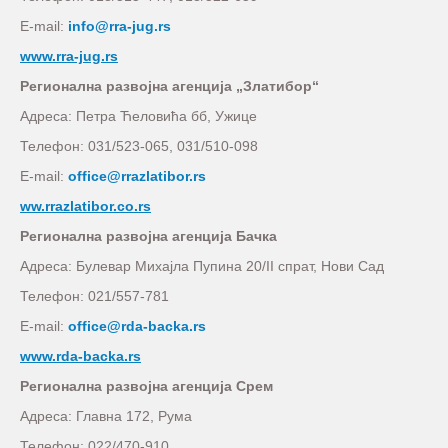
E-mail:
info@rra-jug.rs
www.rra-jug.rs
Регионална развојна агенција „Златибор“
Адреса: Петра Ћеловића бб, Ужице
Телефон: 031/523-065, 031/510-098
E-mail:
office@rrazlatibor.rs
ww.rrazlatibor.co.rs
Регионална развојна агенција Бачка
Адреса: Булевар Михајла Пупина 20/II спрат, Нови Сад
Телефон: 021/557-781
E-mail:
office@rda-backa.rs
www.rda-backa.rs
Регионална развојна агенција Срем
Адреса: Главна 172, Рума
Телефон: 022/470-910