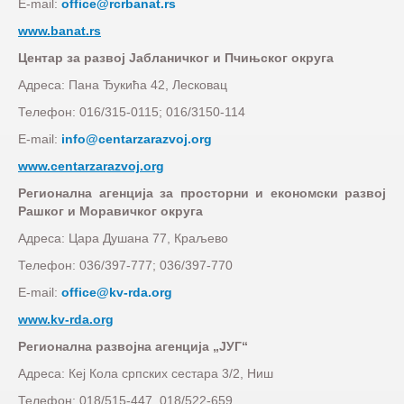
E-mail:
office@rcrbanat.rs
www.banat.rs
Центар за развој Јабланичког и Пчињског округа
Адреса: Пана Ђукића 42, Лесковац
Телефон: 016/315-0115; 016/3150-114
E-mail:
info@centarzarazvoj.org
www.centarzarazvoj.org
Регионална агенција за просторни и економски развој
Рашког и Моравичког округа
Адреса: Цара Душана 77, Краљево
Телефон: 036/397-777; 036/397-770
E-mail:
office@kv-rda.org
www.kv-rda.org
Регионална развојна агенција „ЈУГ“
Адреса: Кеј Кола српских сестара 3/2, Ниш
Телефон: 018/515-447, 018/522-659