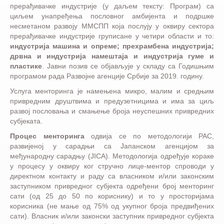
прерађивачке индустрије (у даљем тексту: Програм) са
циљем унапређења пословног амбијента и подршке
несметаном развоју ММСПП која послују у оквиру сектора
прерађивачке индустрије груписане у четири области и то:
индустрија машина и опреме; прехрамбена индустрија;
дрвна и индустрија намештаја и индустрија гуме и
пластике
. Јавни позив се објављује у складу са Годишњим
програмом рада Развојне агенције Србије за 2019. годину.
Услуга менторинга је намењена микро, малим и средњим
привредним друштвима и предузетницима и има за циљ
развој пословања и смањење броја неуспешних привредних
субјеката.
Процес менторинга
одвија се по методологији РАС,
развијеној у сарадњи са Јапанском агенцијом за
међународну сарадњу (JICA). Методологија одређује кораке
у процесу у оквиру ког стручно лице-ментор спроводи у
директном контакту и раду са власником и/или законским
заступником привредног субјекта одређени број менторинг
сати (од 25 до 50 по кориснику) и то у просторијама
корисника (не мање од 75% од укупног броја предвиђених
сати). Власник и/или законски заступник привредног субјекта