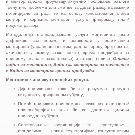
и ментор заједно проучавају актуелно пословање, разлоге
тренутних проблема или сметње за даљи развој, најважније
потенцијале за раст, те на основу констатованог стања
ментор и корисник менторинг услуге припремају план/
пројекат развоја.
Методологија стандардизоване услуге менторинга јасно
дефинише све кораке и активности у реализацији
менторинга (управљање шемом, рад на терену, број посета,
активности у оквиру сваке посете, време предвиђено за
припрему плана и извештавање) и то кроз водиче:
Општи
водич за менторинг
,
Водич за менторинг за почетнике
и
Водич за менторинг зрелих предузећа
.
Менторинг чини скуп следећих услуга:
Дијагностиковање како би се разумела тренутна
ситуација у привредном субјекту;
Помоћ приликом припремања развојних активности/
планова/пројеката како би се достигли циљеви
привредног субјекта;
Саветовање и координација за приступање
фондовима, новим технологијама, консултантским