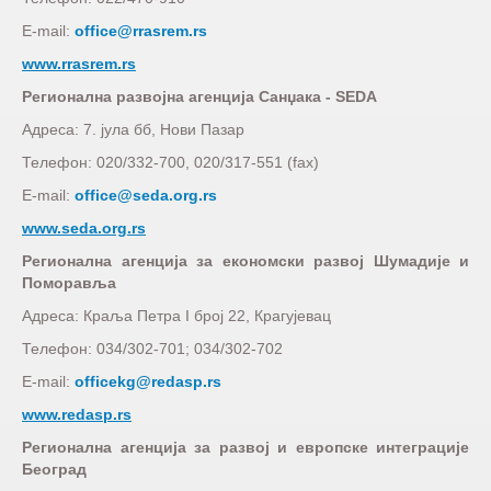
E-mail:
office@rrasrem.rs
www.rrasrem.rs
Регионална развојна агенција Санџака - SEDA
Адреса: 7. јула бб, Нови Пазар
Телефон: 020/332-700, 020/317-551 (fax)
E-mail:
office@seda.org.rs
www.seda.org.rs
Регионална агенција за економски развој Шумадије и
Поморавља
Адреса: Краља Петра I број 22, Крагујевац
Телефон: 034/302-701; 034/302-702
E-mail:
officekg@redasp.rs
www.redasp.rs
Регионална агенција за развој и европске интеграције
Београд