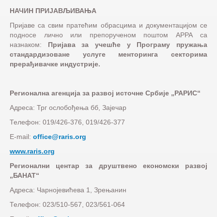
НАЧИН ПРИЈАВЉИВАЊА
Пријаве са свим пратећим обрасцима и документацијом се
подносе лично или препорученом поштом АРРА са
назнаком:
Пријава за учешће у Програму пружања
стандардизоване услуге менторинга секторима
прерађивачке индустрије.
Регионална агенција за развој источне Србије „РАРИС“
Адреса: Трг ослобођења бб, Зајечар
Телефон: 019/426-376, 019/426-377
E-mail:
office@raris.org
www.raris.org
Регионални центар за друштвено економски развој
„БАНАТ“
Адреса: Чарнојевићева 1, Зрењанин
Телефон: 023/510-567, 023/561-064