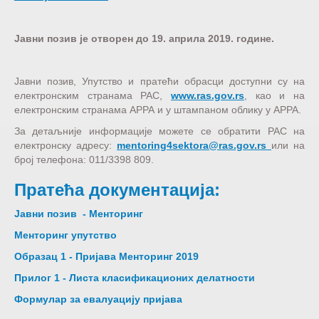
Јавни позив је отворен до 19. априла 2019. године.
Јавни позив, Упутство и пратећи обрасци доступни су на
електронским странама РАС,
www.ras.gov.rs
, као и на
електронским странама АРРА и у штампаном облику у АРРА.
За детаљније информације можете се обратити РАС на
електронску адресу:
mentoring4sektora@ras.gov.rs
или на
број телефона: 011/3398 809.
Пратећа документација:
Јавни позив - Менторинг
Менторинг упутство
Образац 1 - Пријава Менторинг 2019
Прилог 1 - Листа класификационих делатности
Формулар за евалуацију пријава