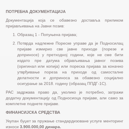
ПОТРЕБНА ДОКУМЕНТАЦИЈА
Документација која се обавезно доставља приликом
пријављивања на Јавни позив:
Образац 1 - Попуњена пријава;
Потврда надлежне Пореске управе да је Подносилац
пријаве измирио све јавне приходе (порезе и
доприносе) у претходној години, које не сме бити
издато пре датума објављивања јавног позива
(оригинал или копија) или пореска пријава за коначно
утврђивање пореза на приходе од самосталне
делатности и доприноса за обавезно социјално
осигурање за 2018. годину (образац ППДГ-1С).
РАС задржава право да, уколико је потребно, затражи
додатну документацију од Подносиоца пријаве, али само за
комплетне поднете пријаве.
ФИНАНСИЈСКА СРЕДСТВА
Укупан буџет за пружање стандардизоване услуге менторинг
износи
3.900.000,00 динара.