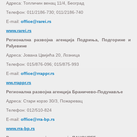
Адреса: Топличин венац 11/4, Београд
Телефон: 011/2186-730; 011/2186-740
E-mail:
office@rarei.rs
www.rarei.rs
Регионална развојна агенција Подриња, Подгорине и
Рађевине
Адреса: Јована Цвијића 20, Лозница
Телефон: 015/876-096; 015/875-993
E-mail:
office@rrappr.rs
ww.rrappr.rs
Регионална развојна агенција Браничево-Подунавље
Адреса: Стари корзо 30/3, Пожаревац
Телефон: 012/510-824
E-mail:
office@rra-bp.rs
www.rra-bp.rs