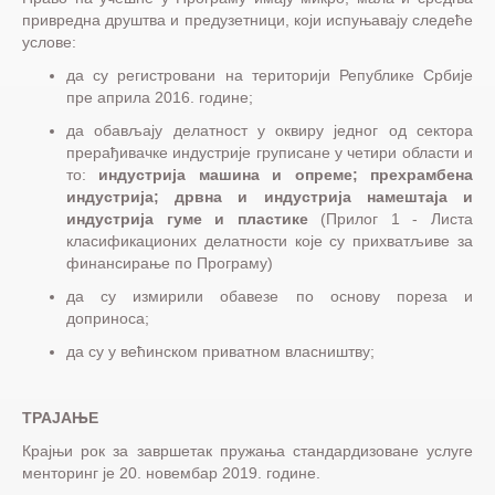
привредна друштва и предузетници, који испуњавају следеће
услове:
да су регистровани на територији Републике Србије
пре априла 2016. године;
да обављају делатност у оквиру једног од сектора
прерађивачке индустрије груписане у четири области и
то:
индустрија машина и опреме; прехрамбена
индустрија; дрвна и индустрија намештаја и
индустрија гуме и пластике
(Прилог 1 - Листа
класификационих делатности које су прихватљиве за
финансирање по Програму)
да су измирили обавезе по основу пореза и
доприноса;
да су у већинском приватном власништву;
ТРАЈАЊЕ
Крајњи рок за завршетак пружања стандардизоване услуге
менторинг је 20. новембар 2019. године.